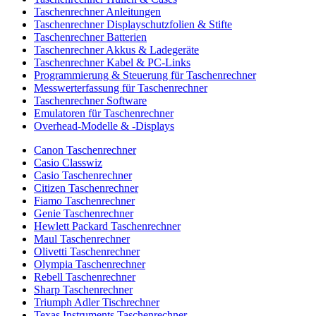
Taschenrechner Anleitungen
Taschenrechner Displayschutzfolien & Stifte
Taschenrechner Batterien
Taschenrechner Akkus & Ladegeräte
Taschenrechner Kabel & PC-Links
Programmierung & Steuerung für Taschenrechner
Messwerterfassung für Taschenrechner
Taschenrechner Software
Emulatoren für Taschenrechner
Overhead-Modelle & -Displays
Canon Taschenrechner
Casio Classwiz
Casio Taschenrechner
Citizen Taschenrechner
Fiamo Taschenrechner
Genie Taschenrechner
Hewlett Packard Taschenrechner
Maul Taschenrechner
Olivetti Taschenrechner
Olympia Taschenrechner
Rebell Taschenrechner
Sharp Taschenrechner
Triumph Adler Tischrechner
Texas Instruments Taschenrechner