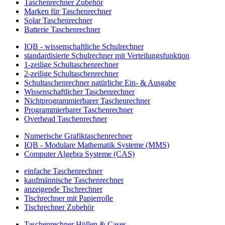
Taschenrechner Zubehör
Marken für Taschenrechner
Solar Taschenrechner
Batterie Taschenrechner
IQB - wissenschaftliche Schulrechner
standardisierte Schulrechner mit Verteilungsfunktion
1-zeilige Schultaschenrechner
2-zeilige Schultaschenrechner
Schultaschenrechner natürliche Ein- & Ausgabe
Wissenschaftlicher Taschenrechner
Nichtprogrammierbarer Taschenrechner
Programmierbarer Taschenrechner
Overhead Taschenrechner
Numerische Grafiktaschenrechner
IQB - Modulare Mathematik Systeme (MMS)
Computer Algebra Systeme (CAS)
einfache Taschenrechner
kaufmännische Taschenrechner
anzeigende Tischrechner
Tischrechner mit Papierrolle
Tischrechner Zubehör
Taschenrechner Hüllen & Cases