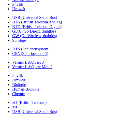
Physik
Umwelt
USB (Universal Serial Bus)
BTA (British Telecom Analog)
BTD (British Telecom Digital)
GDX (Go Direct, drahtlos)
GW (Go Wireless, drahtlos)
Sonstige
DTS (Schienensystem)
CFA (Zentripetalkraft)
Vernier LabQuest 3
Vernier LabQuest Mini 2
Physik
Umwelt
Biologie
Human-Biologie
Chemie
BT (British Telecom)
ML
USB (Universal Serial Bus)