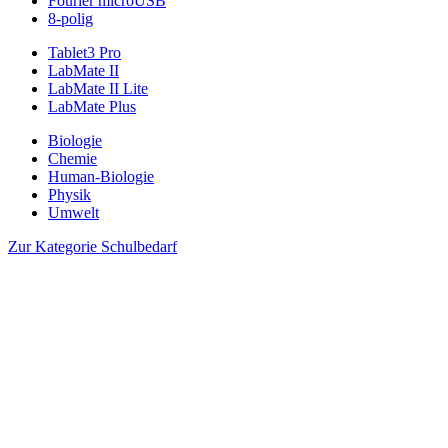
Fourier microUSB
8-polig
Tablet3 Pro
LabMate II
LabMate II Lite
LabMate Plus
Biologie
Chemie
Human-Biologie
Physik
Umwelt
Zur Kategorie Schulbedarf