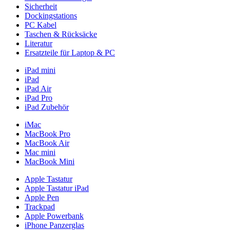
Sicherheit
Dockingstations
PC Kabel
Taschen & Rücksäcke
Literatur
Ersatzteile für Laptop & PC
iPad mini
iPad
iPad Air
iPad Pro
iPad Zubehör
iMac
MacBook Pro
MacBook Air
Mac mini
MacBook Mini
Apple Tastatur
Apple Tastatur iPad
Apple Pen
Trackpad
Apple Powerbank
iPhone Panzerglas