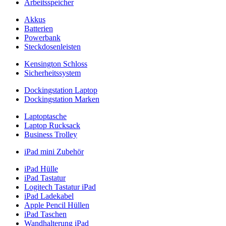
Arbeitsspeicher
Akkus
Batterien
Powerbank
Steckdosenleisten
Kensington Schloss
Sicherheitssystem
Dockingstation Laptop
Dockingstation Marken
Laptoptasche
Laptop Rucksack
Business Trolley
iPad mini Zubehör
iPad Hülle
iPad Tastatur
Logitech Tastatur iPad
iPad Ladekabel
Apple Pencil Hüllen
iPad Taschen
Wandhalterung iPad