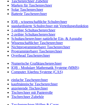
Taschenrechner Zubehör
Marken für Taschenrechner
Solar Taschenrechner
Batterie Taschenrechner
IQB - wissenschaftliche Schulrechner
standardisierte Schulrechner mit Verteilungsfunktion
1-zeilige Schultaschenrechner
2-zeilige Schultaschenrechner
Schultaschenrechner natürliche Ein- & Ausgabe
Wissenschaftlicher Taschenrechner
Nichtprogrammierbarer Taschenrechner
Programmierbarer Taschenrechner
Overhead Taschenrechner
Numerische Grafiktaschenrechner
IQB - Modulare Mathematik Systeme (MMS)
Computer Algebra Systeme (CAS)
einfache Taschenrechner
kaufmännische Taschenrechner
anzeigende Tischrechner
Tischrechner mit Papierrolle
Tischrechner Zubehör
Taschenrechner Hüllen & Cases