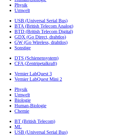
Physik
Umwelt
USB (Universal Serial Bus)
BTA (British Telecom Analog)
BTD (British Telecom Digital)
GDX (Go Direct, drahtlos)
GW (Go Wireless, drahtlos)
Sonstige
DTS (Schienensystem)
CFA (Zentripetalkraft)
Vernier LabQuest 3
Vernier LabQuest Mini 2
Physik
Umwelt
Biologie
Human-Biologie
Chemie
BT (British Telecom)
ML
USB (Universal Serial Bus)