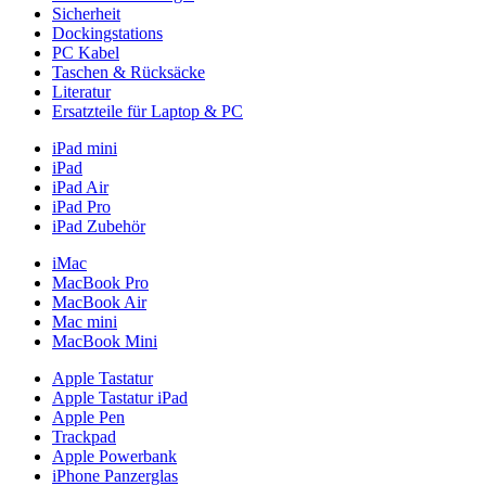
Sicherheit
Dockingstations
PC Kabel
Taschen & Rücksäcke
Literatur
Ersatzteile für Laptop & PC
iPad mini
iPad
iPad Air
iPad Pro
iPad Zubehör
iMac
MacBook Pro
MacBook Air
Mac mini
MacBook Mini
Apple Tastatur
Apple Tastatur iPad
Apple Pen
Trackpad
Apple Powerbank
iPhone Panzerglas