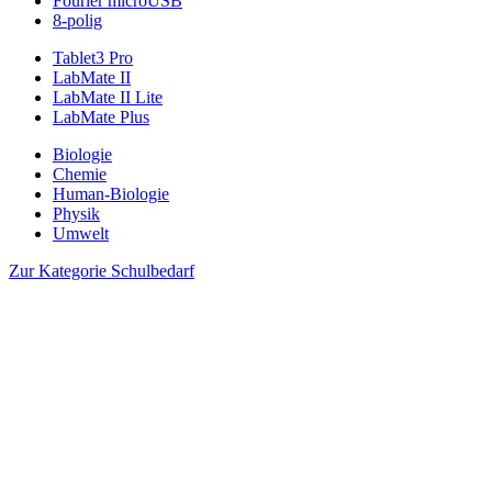
Fourier microUSB
8-polig
Tablet3 Pro
LabMate II
LabMate II Lite
LabMate Plus
Biologie
Chemie
Human-Biologie
Physik
Umwelt
Zur Kategorie Schulbedarf