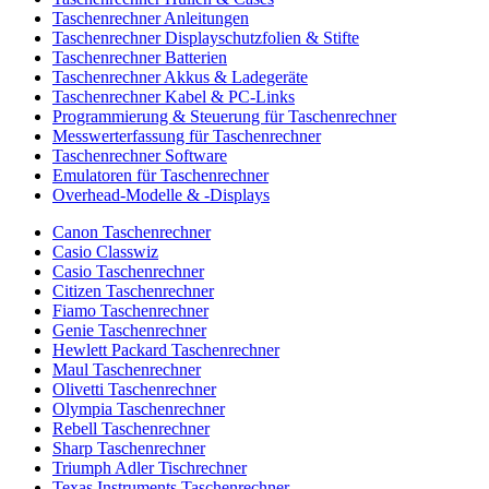
Taschenrechner Anleitungen
Taschenrechner Displayschutzfolien & Stifte
Taschenrechner Batterien
Taschenrechner Akkus & Ladegeräte
Taschenrechner Kabel & PC-Links
Programmierung & Steuerung für Taschenrechner
Messwerterfassung für Taschenrechner
Taschenrechner Software
Emulatoren für Taschenrechner
Overhead-Modelle & -Displays
Canon Taschenrechner
Casio Classwiz
Casio Taschenrechner
Citizen Taschenrechner
Fiamo Taschenrechner
Genie Taschenrechner
Hewlett Packard Taschenrechner
Maul Taschenrechner
Olivetti Taschenrechner
Olympia Taschenrechner
Rebell Taschenrechner
Sharp Taschenrechner
Triumph Adler Tischrechner
Texas Instruments Taschenrechner