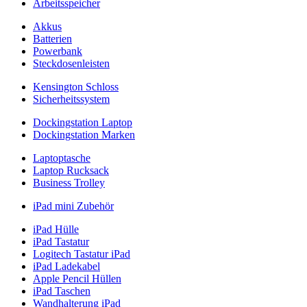
Arbeitsspeicher
Akkus
Batterien
Powerbank
Steckdosenleisten
Kensington Schloss
Sicherheitssystem
Dockingstation Laptop
Dockingstation Marken
Laptoptasche
Laptop Rucksack
Business Trolley
iPad mini Zubehör
iPad Hülle
iPad Tastatur
Logitech Tastatur iPad
iPad Ladekabel
Apple Pencil Hüllen
iPad Taschen
Wandhalterung iPad