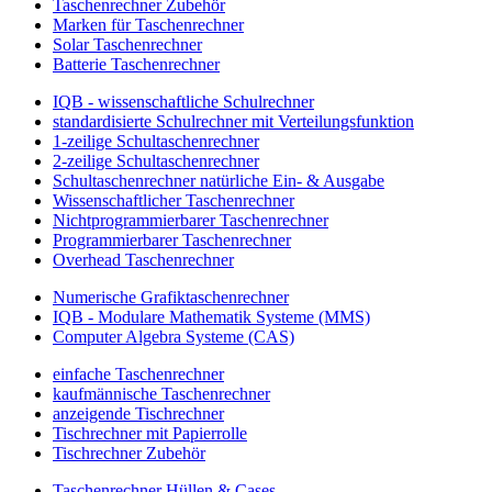
Taschenrechner Zubehör
Marken für Taschenrechner
Solar Taschenrechner
Batterie Taschenrechner
IQB - wissenschaftliche Schulrechner
standardisierte Schulrechner mit Verteilungsfunktion
1-zeilige Schultaschenrechner
2-zeilige Schultaschenrechner
Schultaschenrechner natürliche Ein- & Ausgabe
Wissenschaftlicher Taschenrechner
Nichtprogrammierbarer Taschenrechner
Programmierbarer Taschenrechner
Overhead Taschenrechner
Numerische Grafiktaschenrechner
IQB - Modulare Mathematik Systeme (MMS)
Computer Algebra Systeme (CAS)
einfache Taschenrechner
kaufmännische Taschenrechner
anzeigende Tischrechner
Tischrechner mit Papierrolle
Tischrechner Zubehör
Taschenrechner Hüllen & Cases