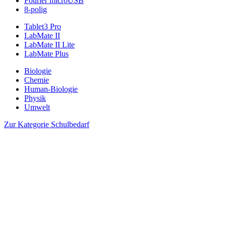
Fourier microUSB
8-polig
Tablet3 Pro
LabMate II
LabMate II Lite
LabMate Plus
Biologie
Chemie
Human-Biologie
Physik
Umwelt
Zur Kategorie Schulbedarf