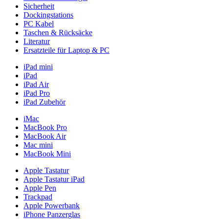
Sicherheit
Dockingstations
PC Kabel
Taschen & Rücksäcke
Literatur
Ersatzteile für Laptop & PC
iPad mini
iPad
iPad Air
iPad Pro
iPad Zubehör
iMac
MacBook Pro
MacBook Air
Mac mini
MacBook Mini
Apple Tastatur
Apple Tastatur iPad
Apple Pen
Trackpad
Apple Powerbank
iPhone Panzerglas