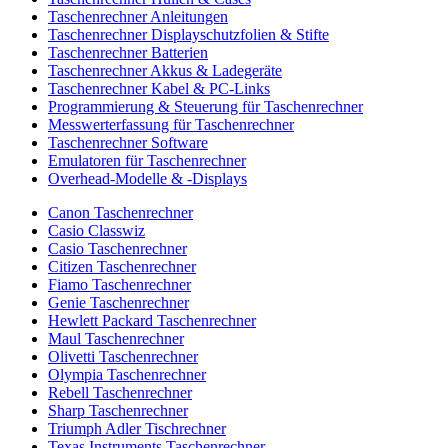
Taschenrechner Anleitungen
Taschenrechner Displayschutzfolien & Stifte
Taschenrechner Batterien
Taschenrechner Akkus & Ladegeräte
Taschenrechner Kabel & PC-Links
Programmierung & Steuerung für Taschenrechner
Messwerterfassung für Taschenrechner
Taschenrechner Software
Emulatoren für Taschenrechner
Overhead-Modelle & -Displays
Canon Taschenrechner
Casio Classwiz
Casio Taschenrechner
Citizen Taschenrechner
Fiamo Taschenrechner
Genie Taschenrechner
Hewlett Packard Taschenrechner
Maul Taschenrechner
Olivetti Taschenrechner
Olympia Taschenrechner
Rebell Taschenrechner
Sharp Taschenrechner
Triumph Adler Tischrechner
Texas Instruments Taschenrechner