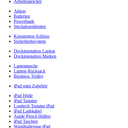
Arbeitsspeicher
Akkus
Batterien
Powerbank
Steckdosenleisten
Kensington Schloss
Sicherheitssystem
Dockingstation Laptop
Dockingstation Marken
Laptoptasche
Laptop Rucksack
Business Trolley
iPad mini Zubehör
iPad Hülle
iPad Tastatur
Logitech Tastatur iPad
iPad Ladekabel
Apple Pencil Hüllen
iPad Taschen
Wandhalterung iPad