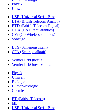
Physik
Umwelt
USB (Universal Serial Bus)
BTA (British Telecom Analog)
BTD (British Telecom Digital)
GDX (Go Direct, drahtlos)
GW (Go Wireless, drahtlos)
Sonstige
DTS (Schienensystem)
CFA (Zentripetalkraft)
Vernier LabQuest 3
Vernier LabQuest Mini 2
Physik
Umwelt
Biologie
Human-Biologie
Chemie
BT (British Telecom)
ML
USB (Universal Serial Bus)