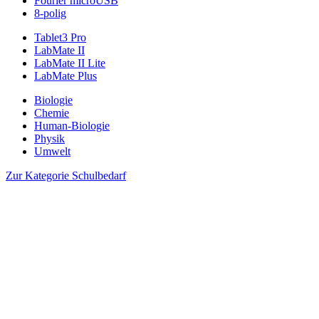
Fourier microUSB
8-polig
Tablet3 Pro
LabMate II
LabMate II Lite
LabMate Plus
Biologie
Chemie
Human-Biologie
Physik
Umwelt
Zur Kategorie Schulbedarf