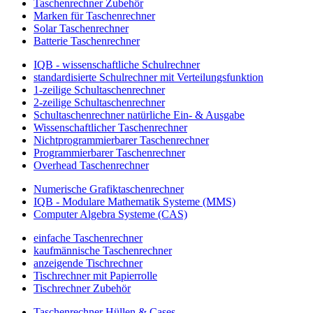
Taschenrechner Zubehör
Marken für Taschenrechner
Solar Taschenrechner
Batterie Taschenrechner
IQB - wissenschaftliche Schulrechner
standardisierte Schulrechner mit Verteilungsfunktion
1-zeilige Schultaschenrechner
2-zeilige Schultaschenrechner
Schultaschenrechner natürliche Ein- & Ausgabe
Wissenschaftlicher Taschenrechner
Nichtprogrammierbarer Taschenrechner
Programmierbarer Taschenrechner
Overhead Taschenrechner
Numerische Grafiktaschenrechner
IQB - Modulare Mathematik Systeme (MMS)
Computer Algebra Systeme (CAS)
einfache Taschenrechner
kaufmännische Taschenrechner
anzeigende Tischrechner
Tischrechner mit Papierrolle
Tischrechner Zubehör
Taschenrechner Hüllen & Cases