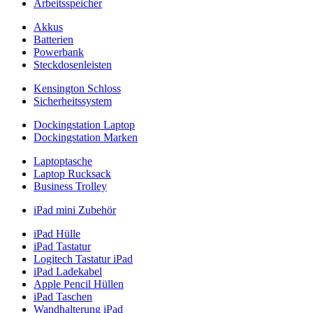
Arbeitsspeicher
Akkus
Batterien
Powerbank
Steckdosenleisten
Kensington Schloss
Sicherheitssystem
Dockingstation Laptop
Dockingstation Marken
Laptoptasche
Laptop Rucksack
Business Trolley
iPad mini Zubehör
iPad Hülle
iPad Tastatur
Logitech Tastatur iPad
iPad Ladekabel
Apple Pencil Hüllen
iPad Taschen
Wandhalterung iPad