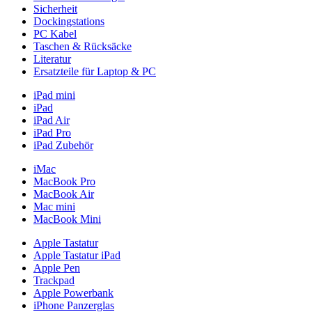
Sicherheit
Dockingstations
PC Kabel
Taschen & Rücksäcke
Literatur
Ersatzteile für Laptop & PC
iPad mini
iPad
iPad Air
iPad Pro
iPad Zubehör
iMac
MacBook Pro
MacBook Air
Mac mini
MacBook Mini
Apple Tastatur
Apple Tastatur iPad
Apple Pen
Trackpad
Apple Powerbank
iPhone Panzerglas