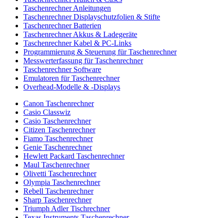
Taschenrechner Anleitungen
Taschenrechner Displayschutzfolien & Stifte
Taschenrechner Batterien
Taschenrechner Akkus & Ladegeräte
Taschenrechner Kabel & PC-Links
Programmierung & Steuerung für Taschenrechner
Messwerterfassung für Taschenrechner
Taschenrechner Software
Emulatoren für Taschenrechner
Overhead-Modelle & -Displays
Canon Taschenrechner
Casio Classwiz
Casio Taschenrechner
Citizen Taschenrechner
Fiamo Taschenrechner
Genie Taschenrechner
Hewlett Packard Taschenrechner
Maul Taschenrechner
Olivetti Taschenrechner
Olympia Taschenrechner
Rebell Taschenrechner
Sharp Taschenrechner
Triumph Adler Tischrechner
Texas Instruments Taschenrechner