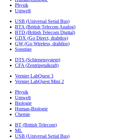
Physik
Umwelt
USB (Universal Serial Bus)
BTA (British Telecom Analog)
BTD (British Telecom Digital)
GDX (Go Direct, drahtlos)
GW (Go Wireless, drahtlos)
Sonstige
DTS (Schienensystem)
CFA (Zentripetalkraft)
Vernier LabQuest 3
Vernier LabQuest Mini 2
Physik
Umwelt
Biologie
Human-Biologie
Chemie
BT (British Telecom)
ML
USB (Universal Serial Bus)