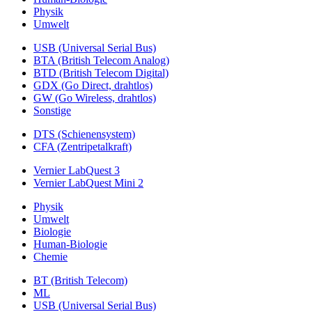
Physik
Umwelt
USB (Universal Serial Bus)
BTA (British Telecom Analog)
BTD (British Telecom Digital)
GDX (Go Direct, drahtlos)
GW (Go Wireless, drahtlos)
Sonstige
DTS (Schienensystem)
CFA (Zentripetalkraft)
Vernier LabQuest 3
Vernier LabQuest Mini 2
Physik
Umwelt
Biologie
Human-Biologie
Chemie
BT (British Telecom)
ML
USB (Universal Serial Bus)