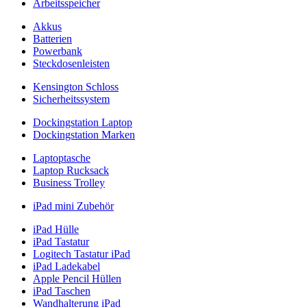
Arbeitsspeicher
Akkus
Batterien
Powerbank
Steckdosenleisten
Kensington Schloss
Sicherheitssystem
Dockingstation Laptop
Dockingstation Marken
Laptoptasche
Laptop Rucksack
Business Trolley
iPad mini Zubehör
iPad Hülle
iPad Tastatur
Logitech Tastatur iPad
iPad Ladekabel
Apple Pencil Hüllen
iPad Taschen
Wandhalterung iPad