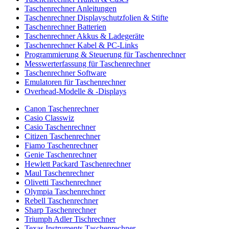
Taschenrechner Anleitungen
Taschenrechner Displayschutzfolien & Stifte
Taschenrechner Batterien
Taschenrechner Akkus & Ladegeräte
Taschenrechner Kabel & PC-Links
Programmierung & Steuerung für Taschenrechner
Messwerterfassung für Taschenrechner
Taschenrechner Software
Emulatoren für Taschenrechner
Overhead-Modelle & -Displays
Canon Taschenrechner
Casio Classwiz
Casio Taschenrechner
Citizen Taschenrechner
Fiamo Taschenrechner
Genie Taschenrechner
Hewlett Packard Taschenrechner
Maul Taschenrechner
Olivetti Taschenrechner
Olympia Taschenrechner
Rebell Taschenrechner
Sharp Taschenrechner
Triumph Adler Tischrechner
Texas Instruments Taschenrechner