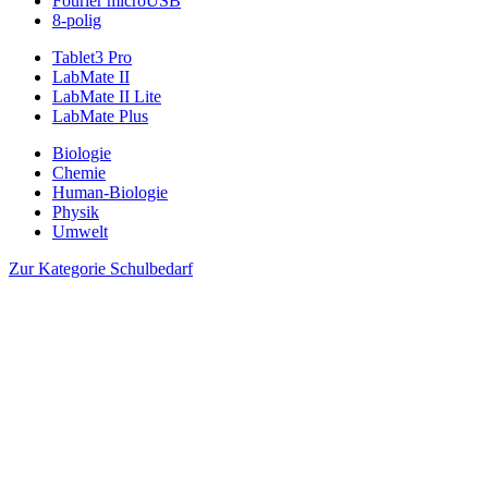
Fourier microUSB
8-polig
Tablet3 Pro
LabMate II
LabMate II Lite
LabMate Plus
Biologie
Chemie
Human-Biologie
Physik
Umwelt
Zur Kategorie Schulbedarf