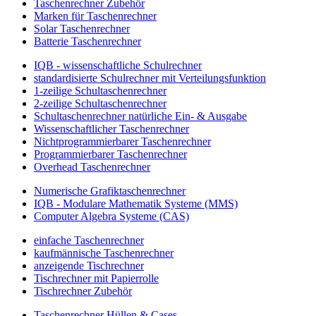
Taschenrechner Zubehör
Marken für Taschenrechner
Solar Taschenrechner
Batterie Taschenrechner
IQB - wissenschaftliche Schulrechner
standardisierte Schulrechner mit Verteilungsfunktion
1-zeilige Schultaschenrechner
2-zeilige Schultaschenrechner
Schultaschenrechner natürliche Ein- & Ausgabe
Wissenschaftlicher Taschenrechner
Nichtprogrammierbarer Taschenrechner
Programmierbarer Taschenrechner
Overhead Taschenrechner
Numerische Grafiktaschenrechner
IQB - Modulare Mathematik Systeme (MMS)
Computer Algebra Systeme (CAS)
einfache Taschenrechner
kaufmännische Taschenrechner
anzeigende Tischrechner
Tischrechner mit Papierrolle
Tischrechner Zubehör
Taschenrechner Hüllen & Cases