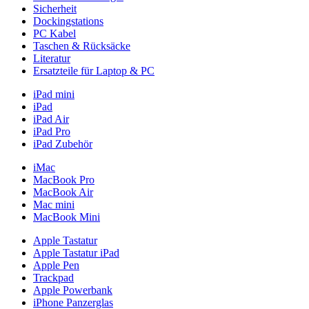
Sicherheit
Dockingstations
PC Kabel
Taschen & Rücksäcke
Literatur
Ersatzteile für Laptop & PC
iPad mini
iPad
iPad Air
iPad Pro
iPad Zubehör
iMac
MacBook Pro
MacBook Air
Mac mini
MacBook Mini
Apple Tastatur
Apple Tastatur iPad
Apple Pen
Trackpad
Apple Powerbank
iPhone Panzerglas