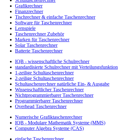
Schultaschenrechner
Grafikrechner
Finanzrechner
Tischrechner & einfache Taschenrechner
Software für Taschenrechner
Lernspiele
Taschenrechner Zubehör
Marken für Taschenrechner
Solar Taschenrechner
Batterie Taschenrechner
IQB - wissenschaftliche Schulrechner
standardisierte Schulrechner mit Verteilungsfunktion
1-zeilige Schultaschenrechner
2-zeilige Schultaschenrechner
Schultaschenrechner natürliche Ein- & Ausgabe
Wissenschaftlicher Taschenrechner
Nichtprogrammierbarer Taschenrechner
Programmierbarer Taschenrechner
Overhead Taschenrechner
Numerische Grafiktaschenrechner
IQB - Modulare Mathematik Systeme (MMS)
Computer Algebra Systeme (CAS)
einfache Taschenrechner