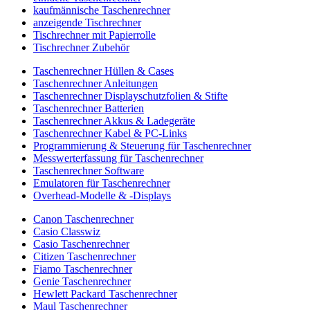
kaufmännische Taschenrechner
anzeigende Tischrechner
Tischrechner mit Papierrolle
Tischrechner Zubehör
Taschenrechner Hüllen & Cases
Taschenrechner Anleitungen
Taschenrechner Displayschutzfolien & Stifte
Taschenrechner Batterien
Taschenrechner Akkus & Ladegeräte
Taschenrechner Kabel & PC-Links
Programmierung & Steuerung für Taschenrechner
Messwerterfassung für Taschenrechner
Taschenrechner Software
Emulatoren für Taschenrechner
Overhead-Modelle & -Displays
Canon Taschenrechner
Casio Classwiz
Casio Taschenrechner
Citizen Taschenrechner
Fiamo Taschenrechner
Genie Taschenrechner
Hewlett Packard Taschenrechner
Maul Taschenrechner