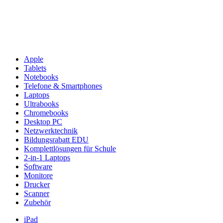
Apple
Tablets
Notebooks
Telefone & Smartphones
Laptops
Ultrabooks
Chromebooks
Desktop PC
Netzwerktechnik
Bildungsrabatt EDU
Komplettlösungen für Schule
2-in-1 Laptops
Software
Monitore
Drucker
Scanner
Zubehör
iPad