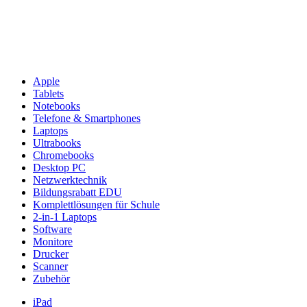
Apple
Tablets
Notebooks
Telefone & Smartphones
Laptops
Ultrabooks
Chromebooks
Desktop PC
Netzwerktechnik
Bildungsrabatt EDU
Komplettlösungen für Schule
2-in-1 Laptops
Software
Monitore
Drucker
Scanner
Zubehör
iPad