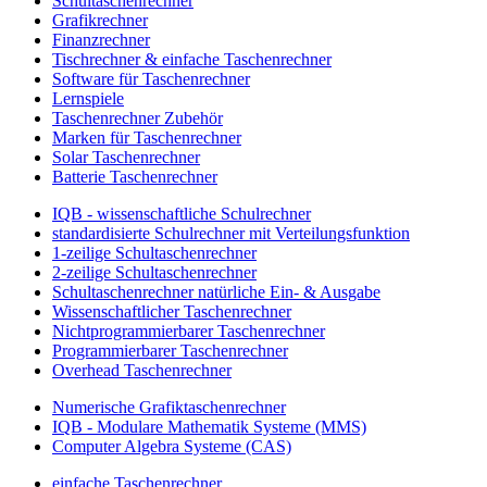
Schultaschenrechner
Grafikrechner
Finanzrechner
Tischrechner & einfache Taschenrechner
Software für Taschenrechner
Lernspiele
Taschenrechner Zubehör
Marken für Taschenrechner
Solar Taschenrechner
Batterie Taschenrechner
IQB - wissenschaftliche Schulrechner
standardisierte Schulrechner mit Verteilungsfunktion
1-zeilige Schultaschenrechner
2-zeilige Schultaschenrechner
Schultaschenrechner natürliche Ein- & Ausgabe
Wissenschaftlicher Taschenrechner
Nichtprogrammierbarer Taschenrechner
Programmierbarer Taschenrechner
Overhead Taschenrechner
Numerische Grafiktaschenrechner
IQB - Modulare Mathematik Systeme (MMS)
Computer Algebra Systeme (CAS)
einfache Taschenrechner