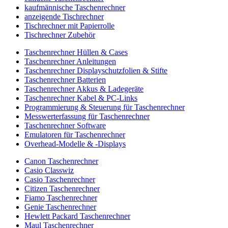
kaufmännische Taschenrechner
anzeigende Tischrechner
Tischrechner mit Papierrolle
Tischrechner Zubehör
Taschenrechner Hüllen & Cases
Taschenrechner Anleitungen
Taschenrechner Displayschutzfolien & Stifte
Taschenrechner Batterien
Taschenrechner Akkus & Ladegeräte
Taschenrechner Kabel & PC-Links
Programmierung & Steuerung für Taschenrechner
Messwerterfassung für Taschenrechner
Taschenrechner Software
Emulatoren für Taschenrechner
Overhead-Modelle & -Displays
Canon Taschenrechner
Casio Classwiz
Casio Taschenrechner
Citizen Taschenrechner
Fiamo Taschenrechner
Genie Taschenrechner
Hewlett Packard Taschenrechner
Maul Taschenrechner