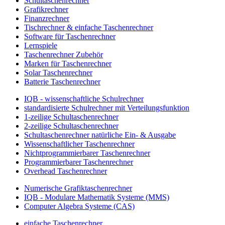
Schultaschenrechner
Grafikrechner
Finanzrechner
Tischrechner & einfache Taschenrechner
Software für Taschenrechner
Lernspiele
Taschenrechner Zubehör
Marken für Taschenrechner
Solar Taschenrechner
Batterie Taschenrechner
IQB - wissenschaftliche Schulrechner
standardisierte Schulrechner mit Verteilungsfunktion
1-zeilige Schultaschenrechner
2-zeilige Schultaschenrechner
Schultaschenrechner natürliche Ein- & Ausgabe
Wissenschaftlicher Taschenrechner
Nichtprogrammierbarer Taschenrechner
Programmierbarer Taschenrechner
Overhead Taschenrechner
Numerische Grafiktaschenrechner
IQB - Modulare Mathematik Systeme (MMS)
Computer Algebra Systeme (CAS)
einfache Taschenrechner