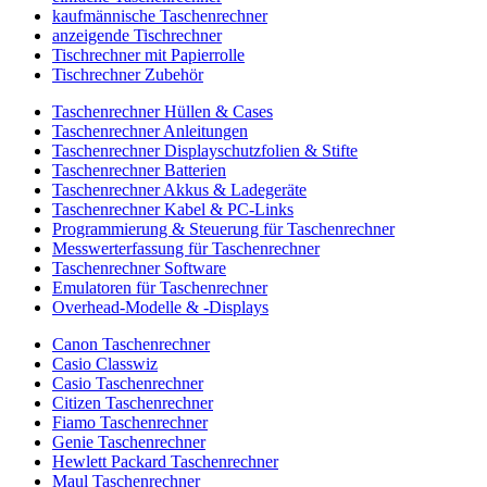
kaufmännische Taschenrechner
anzeigende Tischrechner
Tischrechner mit Papierrolle
Tischrechner Zubehör
Taschenrechner Hüllen & Cases
Taschenrechner Anleitungen
Taschenrechner Displayschutzfolien & Stifte
Taschenrechner Batterien
Taschenrechner Akkus & Ladegeräte
Taschenrechner Kabel & PC-Links
Programmierung & Steuerung für Taschenrechner
Messwerterfassung für Taschenrechner
Taschenrechner Software
Emulatoren für Taschenrechner
Overhead-Modelle & -Displays
Canon Taschenrechner
Casio Classwiz
Casio Taschenrechner
Citizen Taschenrechner
Fiamo Taschenrechner
Genie Taschenrechner
Hewlett Packard Taschenrechner
Maul Taschenrechner