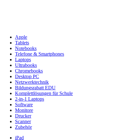
Apple
Tablets
Notebooks
Telefone & Smartphones
Laptops
Ultrabooks
Chromebooks
Desktop PC
Netzwerktechnik
Bildungsrabatt EDU
Komplettlösungen für Schule
2-in-1 Laptops
Software
Monitore
Drucker
Scanner
Zubehör
iPad