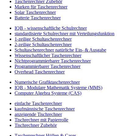
Taschenrechner Zubehör
Marken für Taschenrechner
Solar Taschenrechner
Batterie Taschenrechner
IQB - wissenschaftliche Schulrechner
standardisierte Schulrechner mit Verteilungsfunktion
1-zeilige Schultaschenrechner
2-zeilige Schultaschenrechner
Schultaschenrechner natürliche Ein- & Ausgabe
Wissenschaftlicher Taschenrechner
Nichtprogrammierbarer Taschenrechner
Programmierbarer Taschenrechner
Overhead Taschenrechner
Numerische Grafiktaschenrechner
IQB - Modulare Mathematik Systeme (MMS)
Computer Algebra Systeme (CAS)
einfache Taschenrechner
kaufmännische Taschenrechner
anzeigende Tischrechner
Tischrechner mit Papierrolle
Tischrechner Zubehör
Taschenrechner Hüllen & Cases