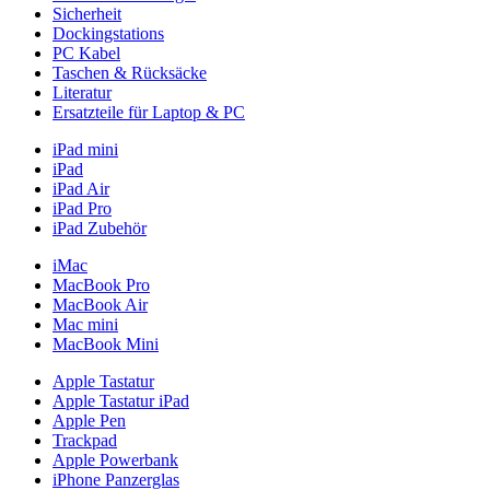
Sicherheit
Dockingstations
PC Kabel
Taschen & Rücksäcke
Literatur
Ersatzteile für Laptop & PC
iPad mini
iPad
iPad Air
iPad Pro
iPad Zubehör
iMac
MacBook Pro
MacBook Air
Mac mini
MacBook Mini
Apple Tastatur
Apple Tastatur iPad
Apple Pen
Trackpad
Apple Powerbank
iPhone Panzerglas