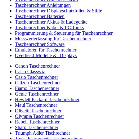
Taschenrechner Anleitungen
Taschenrechner Displayschutzfolien & Stifte
Taschenrechner Batterien
Taschenrechner Akkus & Ladegeräte
Taschenrechner Kabel & PC-Links
Programmierung & Steuerung für Taschenrechner
Messwerterfassung für Taschenrechner
Taschenrechner Software
Emulatoren für Taschenrechner
Overhead-Modelle & -Displays
Canon Taschenrechner
Casio Classwiz
Casio Taschenrechner
Citizen Taschenrechner
Fiamo Taschenrechner
Genie Taschenrechner
Hewlett Packard Taschenrechner
Maul Taschenrechner
Olivetti Taschenrechner
Olympia Taschenrechner
Rebell Taschenrechner
Sharp Taschenrechner
Triumph Adler Tischrechner
Texas Instruments Taschenrechner