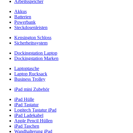
Arbeitsspeicher
Akkus
Batterien
Powerbank
Steckdosenleisten
Kensington Schloss
Sicherheitssystem
Dockingstation Laptop
Dockingstation Marken
Laptoptasche
Laptop Rucksack
Business Trolley
iPad mini Zubehör
iPad Hülle
iPad Tastatur
Logitech Tastatur iPad
iPad Ladekabel
Apple Pencil Hüllen
iPad Taschen
Wandhalterung iPad