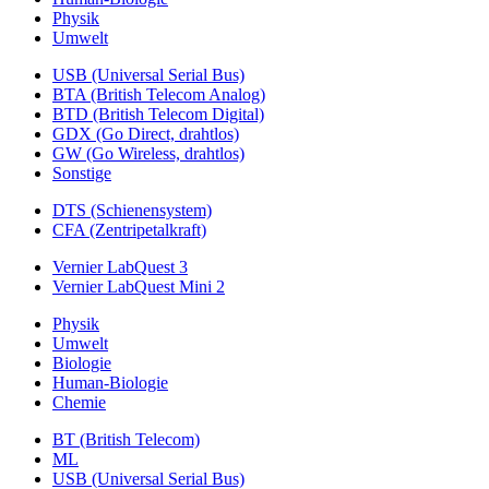
Physik
Umwelt
USB (Universal Serial Bus)
BTA (British Telecom Analog)
BTD (British Telecom Digital)
GDX (Go Direct, drahtlos)
GW (Go Wireless, drahtlos)
Sonstige
DTS (Schienensystem)
CFA (Zentripetalkraft)
Vernier LabQuest 3
Vernier LabQuest Mini 2
Physik
Umwelt
Biologie
Human-Biologie
Chemie
BT (British Telecom)
ML
USB (Universal Serial Bus)