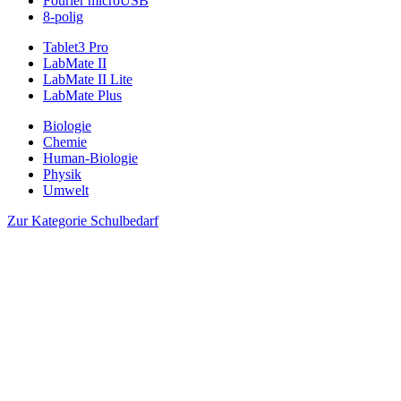
Fourier microUSB
8-polig
Tablet3 Pro
LabMate II
LabMate II Lite
LabMate Plus
Biologie
Chemie
Human-Biologie
Physik
Umwelt
Zur Kategorie Schulbedarf