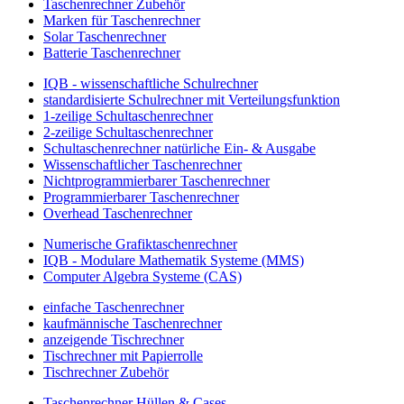
Taschenrechner Zubehör
Marken für Taschenrechner
Solar Taschenrechner
Batterie Taschenrechner
IQB - wissenschaftliche Schulrechner
standardisierte Schulrechner mit Verteilungsfunktion
1-zeilige Schultaschenrechner
2-zeilige Schultaschenrechner
Schultaschenrechner natürliche Ein- & Ausgabe
Wissenschaftlicher Taschenrechner
Nichtprogrammierbarer Taschenrechner
Programmierbarer Taschenrechner
Overhead Taschenrechner
Numerische Grafiktaschenrechner
IQB - Modulare Mathematik Systeme (MMS)
Computer Algebra Systeme (CAS)
einfache Taschenrechner
kaufmännische Taschenrechner
anzeigende Tischrechner
Tischrechner mit Papierrolle
Tischrechner Zubehör
Taschenrechner Hüllen & Cases