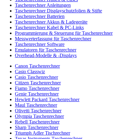
Taschenrechner Anleitungen
Taschenrechner Displayschutzfolien & Stifte
Taschenrechner Batterien
Taschenrechner Akkus & Ladegeräte
Taschenrechner Kabel & PC-Links
Programmierung & Steuerung für Taschenrechner
Messwerterfassung für Taschenrechner
Taschenrechner Software
Emulatoren für Taschenrechner
Overhead-Modelle & -Displays
Canon Taschenrechner
Casio Classwiz
Casio Taschenrechner
Citizen Taschenrechner
Fiamo Taschenrechner
Genie Taschenrechner
Hewlett Packard Taschenrechner
Maul Taschenrechner
Olivetti Taschenrechner
Olympia Taschenrechner
Rebell Taschenrechner
Sharp Taschenrechner
Triumph Adler Tischrechner
Texas Instruments Taschenrechner