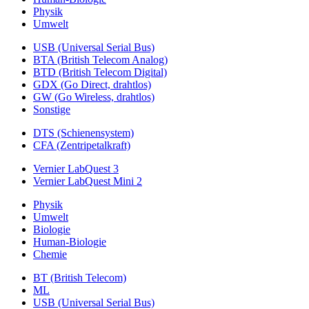
Physik
Umwelt
USB (Universal Serial Bus)
BTA (British Telecom Analog)
BTD (British Telecom Digital)
GDX (Go Direct, drahtlos)
GW (Go Wireless, drahtlos)
Sonstige
DTS (Schienensystem)
CFA (Zentripetalkraft)
Vernier LabQuest 3
Vernier LabQuest Mini 2
Physik
Umwelt
Biologie
Human-Biologie
Chemie
BT (British Telecom)
ML
USB (Universal Serial Bus)