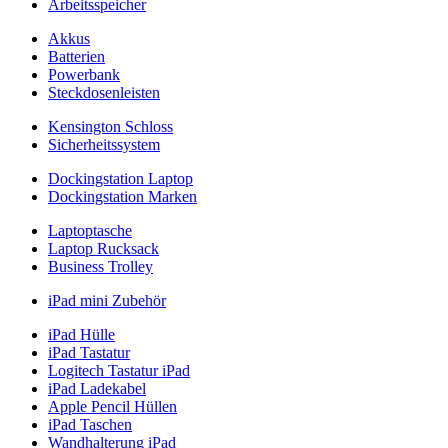
Arbeitsspeicher
Akkus
Batterien
Powerbank
Steckdosenleisten
Kensington Schloss
Sicherheitssystem
Dockingstation Laptop
Dockingstation Marken
Laptoptasche
Laptop Rucksack
Business Trolley
iPad mini Zubehör
iPad Hülle
iPad Tastatur
Logitech Tastatur iPad
iPad Ladekabel
Apple Pencil Hüllen
iPad Taschen
Wandhalterung iPad