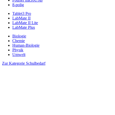
Fourier microUSB
8-polig
Tablet3 Pro
LabMate II
LabMate II Lite
LabMate Plus
Biologie
Chemie
Human-Biologie
Physik
Umwelt
Zur Kategorie Schulbedarf