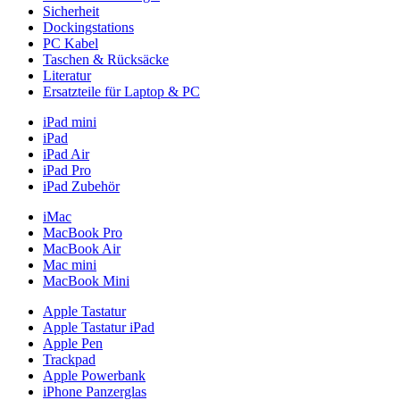
Sicherheit
Dockingstations
PC Kabel
Taschen & Rücksäcke
Literatur
Ersatzteile für Laptop & PC
iPad mini
iPad
iPad Air
iPad Pro
iPad Zubehör
iMac
MacBook Pro
MacBook Air
Mac mini
MacBook Mini
Apple Tastatur
Apple Tastatur iPad
Apple Pen
Trackpad
Apple Powerbank
iPhone Panzerglas