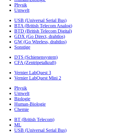
Physik
Umwelt
USB (Universal Serial Bus)
BTA (British Telecom Analog)
BTD (British Telecom Digital)
GDX (Go Direct, drahtlos)
GW (Go Wireless, drahtlos)
Sonstige
DTS (Schienensystem)
CFA (Zentripetalkraft)
Vernier LabQuest 3
Vernier LabQuest Mini 2
Physik
Umwelt
Biologie
Human-Biologie
Chemie
BT (British Telecom)
ML
USB (Universal Serial Bus)