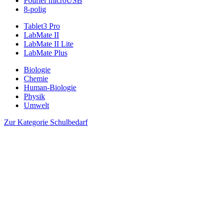
Fourier microUSB
8-polig
Tablet3 Pro
LabMate II
LabMate II Lite
LabMate Plus
Biologie
Chemie
Human-Biologie
Physik
Umwelt
Zur Kategorie Schulbedarf