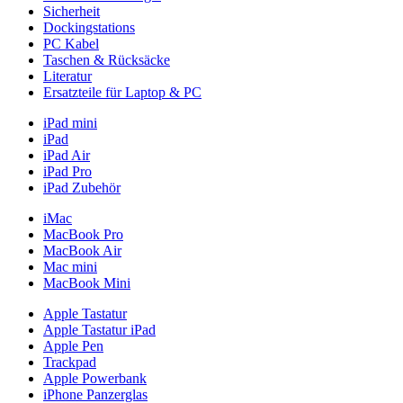
Sicherheit
Dockingstations
PC Kabel
Taschen & Rücksäcke
Literatur
Ersatzteile für Laptop & PC
iPad mini
iPad
iPad Air
iPad Pro
iPad Zubehör
iMac
MacBook Pro
MacBook Air
Mac mini
MacBook Mini
Apple Tastatur
Apple Tastatur iPad
Apple Pen
Trackpad
Apple Powerbank
iPhone Panzerglas