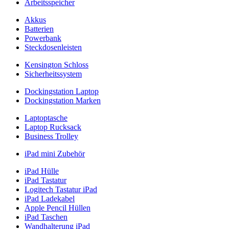
Arbeitsspeicher
Akkus
Batterien
Powerbank
Steckdosenleisten
Kensington Schloss
Sicherheitssystem
Dockingstation Laptop
Dockingstation Marken
Laptoptasche
Laptop Rucksack
Business Trolley
iPad mini Zubehör
iPad Hülle
iPad Tastatur
Logitech Tastatur iPad
iPad Ladekabel
Apple Pencil Hüllen
iPad Taschen
Wandhalterung iPad