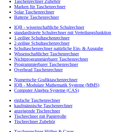
Taschenrechner Zubehör
Marken für Taschenrechner
Solar Taschenrechner
Batterie Taschenrechner
IQB - wissenschaftliche Schulrechner
standardisierte Schulrechner mit Verteilungsfunktion
1-zeilige Schultaschenrechner
2-zeilige Schultaschenrechner
Schultaschenrechner natürliche Ein- & Ausgabe
Wissenschaftlicher Taschenrechner
Nichtprogrammierbarer Taschenrechner
Programmierbarer Taschenrechner
Overhead Taschenrechner
Numerische Grafiktaschenrechner
IQB - Modulare Mathematik Systeme (MMS)
Computer Algebra Systeme (CAS)
einfache Taschenrechner
kaufmännische Taschenrechner
anzeigende Tischrechner
Tischrechner mit Papierrolle
Tischrechner Zubehör
Taschenrechner Hüllen & Cases