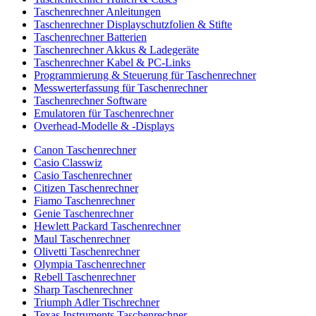
Taschenrechner Anleitungen
Taschenrechner Displayschutzfolien & Stifte
Taschenrechner Batterien
Taschenrechner Akkus & Ladegeräte
Taschenrechner Kabel & PC-Links
Programmierung & Steuerung für Taschenrechner
Messwerterfassung für Taschenrechner
Taschenrechner Software
Emulatoren für Taschenrechner
Overhead-Modelle & -Displays
Canon Taschenrechner
Casio Classwiz
Casio Taschenrechner
Citizen Taschenrechner
Fiamo Taschenrechner
Genie Taschenrechner
Hewlett Packard Taschenrechner
Maul Taschenrechner
Olivetti Taschenrechner
Olympia Taschenrechner
Rebell Taschenrechner
Sharp Taschenrechner
Triumph Adler Tischrechner
Texas Instruments Taschenrechner