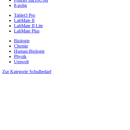
Fourier microUSB
8-polig
Tablet3 Pro
LabMate II
LabMate II Lite
LabMate Plus
Biologie
Chemie
Human-Biologie
Physik
Umwelt
Zur Kategorie Schulbedarf