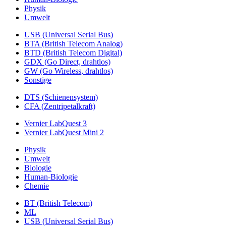
Physik
Umwelt
USB (Universal Serial Bus)
BTA (British Telecom Analog)
BTD (British Telecom Digital)
GDX (Go Direct, drahtlos)
GW (Go Wireless, drahtlos)
Sonstige
DTS (Schienensystem)
CFA (Zentripetalkraft)
Vernier LabQuest 3
Vernier LabQuest Mini 2
Physik
Umwelt
Biologie
Human-Biologie
Chemie
BT (British Telecom)
ML
USB (Universal Serial Bus)