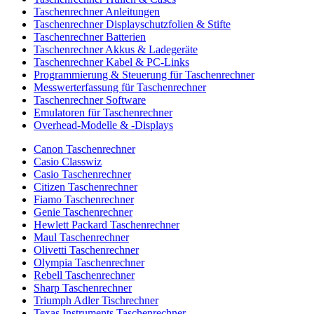
Taschenrechner Anleitungen
Taschenrechner Displayschutzfolien & Stifte
Taschenrechner Batterien
Taschenrechner Akkus & Ladegeräte
Taschenrechner Kabel & PC-Links
Programmierung & Steuerung für Taschenrechner
Messwerterfassung für Taschenrechner
Taschenrechner Software
Emulatoren für Taschenrechner
Overhead-Modelle & -Displays
Canon Taschenrechner
Casio Classwiz
Casio Taschenrechner
Citizen Taschenrechner
Fiamo Taschenrechner
Genie Taschenrechner
Hewlett Packard Taschenrechner
Maul Taschenrechner
Olivetti Taschenrechner
Olympia Taschenrechner
Rebell Taschenrechner
Sharp Taschenrechner
Triumph Adler Tischrechner
Texas Instruments Taschenrechner