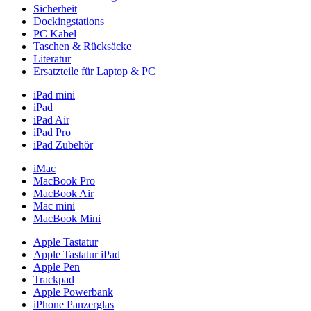
Sicherheit
Dockingstations
PC Kabel
Taschen & Rücksäcke
Literatur
Ersatzteile für Laptop & PC
iPad mini
iPad
iPad Air
iPad Pro
iPad Zubehör
iMac
MacBook Pro
MacBook Air
Mac mini
MacBook Mini
Apple Tastatur
Apple Tastatur iPad
Apple Pen
Trackpad
Apple Powerbank
iPhone Panzerglas