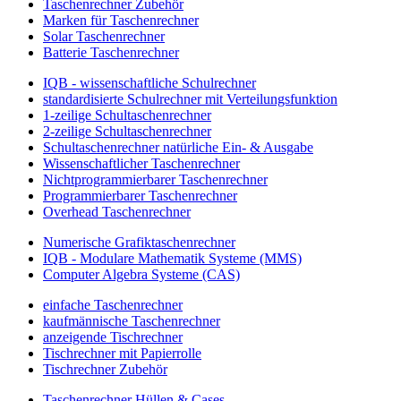
Taschenrechner Zubehör
Marken für Taschenrechner
Solar Taschenrechner
Batterie Taschenrechner
IQB - wissenschaftliche Schulrechner
standardisierte Schulrechner mit Verteilungsfunktion
1-zeilige Schultaschenrechner
2-zeilige Schultaschenrechner
Schultaschenrechner natürliche Ein- & Ausgabe
Wissenschaftlicher Taschenrechner
Nichtprogrammierbarer Taschenrechner
Programmierbarer Taschenrechner
Overhead Taschenrechner
Numerische Grafiktaschenrechner
IQB - Modulare Mathematik Systeme (MMS)
Computer Algebra Systeme (CAS)
einfache Taschenrechner
kaufmännische Taschenrechner
anzeigende Tischrechner
Tischrechner mit Papierrolle
Tischrechner Zubehör
Taschenrechner Hüllen & Cases