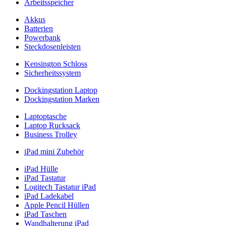
Arbeitsspeicher
Akkus
Batterien
Powerbank
Steckdosenleisten
Kensington Schloss
Sicherheitssystem
Dockingstation Laptop
Dockingstation Marken
Laptoptasche
Laptop Rucksack
Business Trolley
iPad mini Zubehör
iPad Hülle
iPad Tastatur
Logitech Tastatur iPad
iPad Ladekabel
Apple Pencil Hüllen
iPad Taschen
Wandhalterung iPad