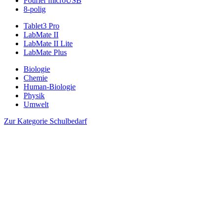
Fourier microUSB
8-polig
Tablet3 Pro
LabMate II
LabMate II Lite
LabMate Plus
Biologie
Chemie
Human-Biologie
Physik
Umwelt
Zur Kategorie Schulbedarf