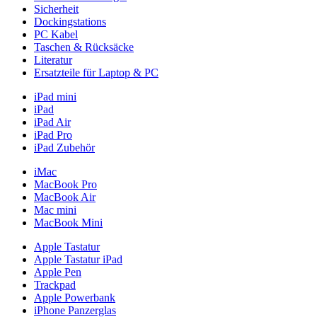
Sicherheit
Dockingstations
PC Kabel
Taschen & Rücksäcke
Literatur
Ersatzteile für Laptop & PC
iPad mini
iPad
iPad Air
iPad Pro
iPad Zubehör
iMac
MacBook Pro
MacBook Air
Mac mini
MacBook Mini
Apple Tastatur
Apple Tastatur iPad
Apple Pen
Trackpad
Apple Powerbank
iPhone Panzerglas