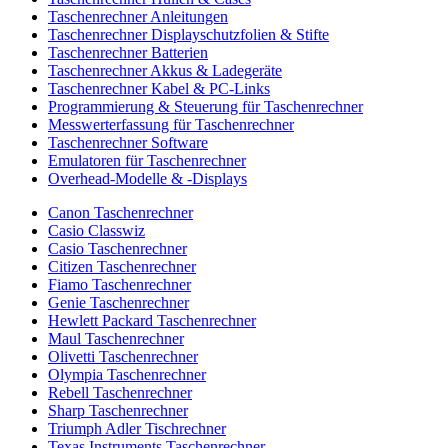
Taschenrechner Anleitungen
Taschenrechner Displayschutzfolien & Stifte
Taschenrechner Batterien
Taschenrechner Akkus & Ladegeräte
Taschenrechner Kabel & PC-Links
Programmierung & Steuerung für Taschenrechner
Messwerterfassung für Taschenrechner
Taschenrechner Software
Emulatoren für Taschenrechner
Overhead-Modelle & -Displays
Canon Taschenrechner
Casio Classwiz
Casio Taschenrechner
Citizen Taschenrechner
Fiamo Taschenrechner
Genie Taschenrechner
Hewlett Packard Taschenrechner
Maul Taschenrechner
Olivetti Taschenrechner
Olympia Taschenrechner
Rebell Taschenrechner
Sharp Taschenrechner
Triumph Adler Tischrechner
Texas Instruments Taschenrechner