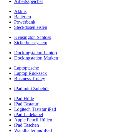
Arbeitsspeicher
Akkus
Batterien
Powerbank
Steckdosenleisten
Kensington Schloss
Sicherheitssystem
Dockingstation Laptop
Dockingstation Marken
Laptoptasche
Laptop Rucksack
Business Trolley
iPad mini Zubehör
iPad Hülle
iPad Tastatur
Logitech Tastatur iPad
iPad Ladekabel
Apple Pencil Hüllen
iPad Taschen
Wandhalterung iPad