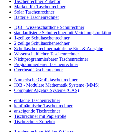
Taschenrechner Zubehör
Marken für Taschenrechner
Solar Taschenrechner
Batterie Taschenrechner
IQB - wissenschaftliche Schulrechner
standardisierte Schulrechner mit Verteilungsfunktion
1-zeilige Schultaschenrechner
2-zeilige Schultaschenrechner
Schultaschenrechner natürliche Ein- & Ausgabe
Wissenschaftlicher Taschenrechner
Nichtprogrammierbarer Taschenrechner
Programmierbarer Taschenrechner
Overhead Taschenrechner
Numerische Grafiktaschenrechner
IQB - Modulare Mathematik Systeme (MMS)
Computer Algebra Systeme (CAS)
einfache Taschenrechner
kaufmännische Taschenrechner
anzeigende Tischrechner
Tischrechner mit Papierrolle
Tischrechner Zubehör
Taschenrechner Hüllen & Cases