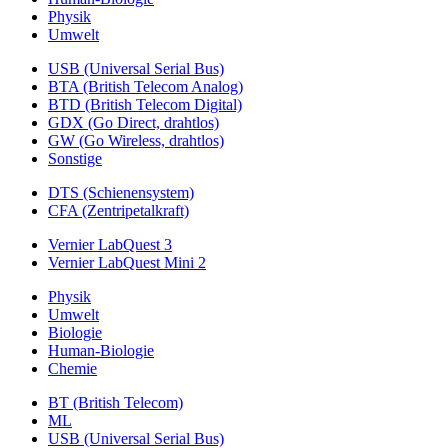
Physik
Umwelt
USB (Universal Serial Bus)
BTA (British Telecom Analog)
BTD (British Telecom Digital)
GDX (Go Direct, drahtlos)
GW (Go Wireless, drahtlos)
Sonstige
DTS (Schienensystem)
CFA (Zentripetalkraft)
Vernier LabQuest 3
Vernier LabQuest Mini 2
Physik
Umwelt
Biologie
Human-Biologie
Chemie
BT (British Telecom)
ML
USB (Universal Serial Bus)