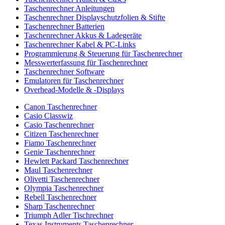
Taschenrechner Anleitungen
Taschenrechner Displayschutzfolien & Stifte
Taschenrechner Batterien
Taschenrechner Akkus & Ladegeräte
Taschenrechner Kabel & PC-Links
Programmierung & Steuerung für Taschenrechner
Messwerterfassung für Taschenrechner
Taschenrechner Software
Emulatoren für Taschenrechner
Overhead-Modelle & -Displays
Canon Taschenrechner
Casio Classwiz
Casio Taschenrechner
Citizen Taschenrechner
Fiamo Taschenrechner
Genie Taschenrechner
Hewlett Packard Taschenrechner
Maul Taschenrechner
Olivetti Taschenrechner
Olympia Taschenrechner
Rebell Taschenrechner
Sharp Taschenrechner
Triumph Adler Tischrechner
Texas Instruments Taschenrechner