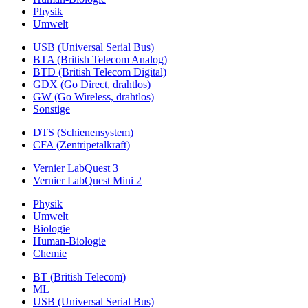
Physik
Umwelt
USB (Universal Serial Bus)
BTA (British Telecom Analog)
BTD (British Telecom Digital)
GDX (Go Direct, drahtlos)
GW (Go Wireless, drahtlos)
Sonstige
DTS (Schienensystem)
CFA (Zentripetalkraft)
Vernier LabQuest 3
Vernier LabQuest Mini 2
Physik
Umwelt
Biologie
Human-Biologie
Chemie
BT (British Telecom)
ML
USB (Universal Serial Bus)