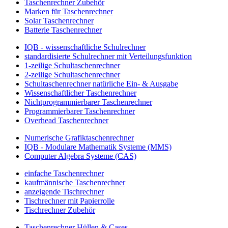
Taschenrechner Zubehör
Marken für Taschenrechner
Solar Taschenrechner
Batterie Taschenrechner
IQB - wissenschaftliche Schulrechner
standardisierte Schulrechner mit Verteilungsfunktion
1-zeilige Schultaschenrechner
2-zeilige Schultaschenrechner
Schultaschenrechner natürliche Ein- & Ausgabe
Wissenschaftlicher Taschenrechner
Nichtprogrammierbarer Taschenrechner
Programmierbarer Taschenrechner
Overhead Taschenrechner
Numerische Grafiktaschenrechner
IQB - Modulare Mathematik Systeme (MMS)
Computer Algebra Systeme (CAS)
einfache Taschenrechner
kaufmännische Taschenrechner
anzeigende Tischrechner
Tischrechner mit Papierrolle
Tischrechner Zubehör
Taschenrechner Hüllen & Cases