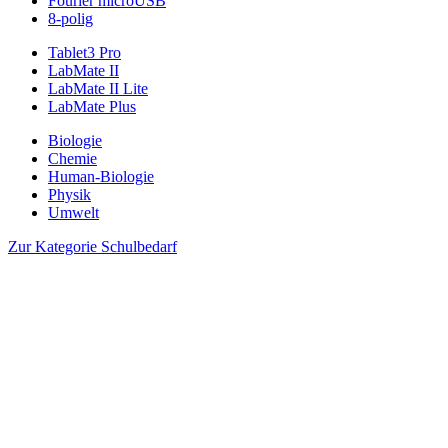
Fourier microUSB
8-polig
Tablet3 Pro
LabMate II
LabMate II Lite
LabMate Plus
Biologie
Chemie
Human-Biologie
Physik
Umwelt
Zur Kategorie Schulbedarf