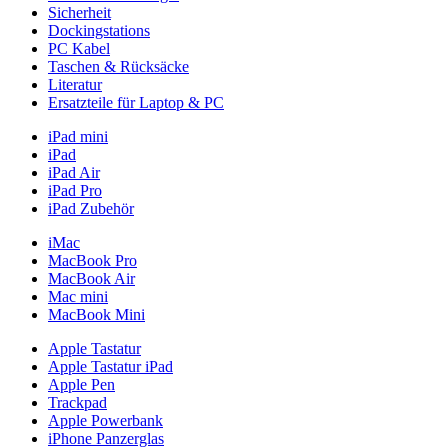
Sicherheit
Dockingstations
PC Kabel
Taschen & Rücksäcke
Literatur
Ersatzteile für Laptop & PC
iPad mini
iPad
iPad Air
iPad Pro
iPad Zubehör
iMac
MacBook Pro
MacBook Air
Mac mini
MacBook Mini
Apple Tastatur
Apple Tastatur iPad
Apple Pen
Trackpad
Apple Powerbank
iPhone Panzerglas