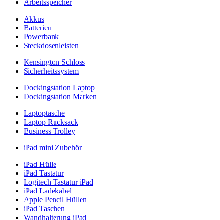
Arbeitsspeicher
Akkus
Batterien
Powerbank
Steckdosenleisten
Kensington Schloss
Sicherheitssystem
Dockingstation Laptop
Dockingstation Marken
Laptoptasche
Laptop Rucksack
Business Trolley
iPad mini Zubehör
iPad Hülle
iPad Tastatur
Logitech Tastatur iPad
iPad Ladekabel
Apple Pencil Hüllen
iPad Taschen
Wandhalterung iPad