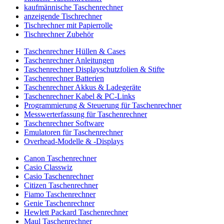
kaufmännische Taschenrechner
anzeigende Tischrechner
Tischrechner mit Papierrolle
Tischrechner Zubehör
Taschenrechner Hüllen & Cases
Taschenrechner Anleitungen
Taschenrechner Displayschutzfolien & Stifte
Taschenrechner Batterien
Taschenrechner Akkus & Ladegeräte
Taschenrechner Kabel & PC-Links
Programmierung & Steuerung für Taschenrechner
Messwerterfassung für Taschenrechner
Taschenrechner Software
Emulatoren für Taschenrechner
Overhead-Modelle & -Displays
Canon Taschenrechner
Casio Classwiz
Casio Taschenrechner
Citizen Taschenrechner
Fiamo Taschenrechner
Genie Taschenrechner
Hewlett Packard Taschenrechner
Maul Taschenrechner