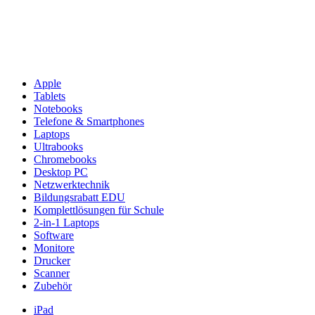
Apple
Tablets
Notebooks
Telefone & Smartphones
Laptops
Ultrabooks
Chromebooks
Desktop PC
Netzwerktechnik
Bildungsrabatt EDU
Komplettlösungen für Schule
2-in-1 Laptops
Software
Monitore
Drucker
Scanner
Zubehör
iPad