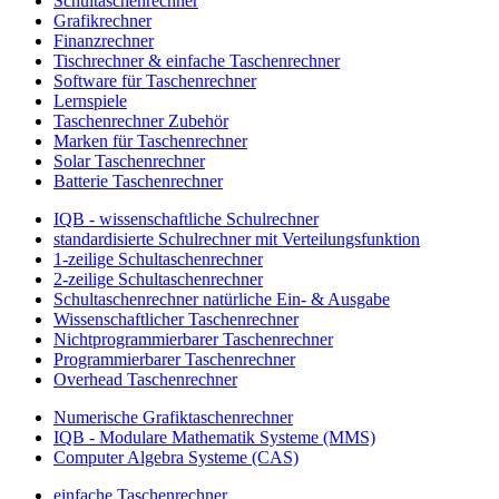
Schultaschenrechner
Grafikrechner
Finanzrechner
Tischrechner & einfache Taschenrechner
Software für Taschenrechner
Lernspiele
Taschenrechner Zubehör
Marken für Taschenrechner
Solar Taschenrechner
Batterie Taschenrechner
IQB - wissenschaftliche Schulrechner
standardisierte Schulrechner mit Verteilungsfunktion
1-zeilige Schultaschenrechner
2-zeilige Schultaschenrechner
Schultaschenrechner natürliche Ein- & Ausgabe
Wissenschaftlicher Taschenrechner
Nichtprogrammierbarer Taschenrechner
Programmierbarer Taschenrechner
Overhead Taschenrechner
Numerische Grafiktaschenrechner
IQB - Modulare Mathematik Systeme (MMS)
Computer Algebra Systeme (CAS)
einfache Taschenrechner