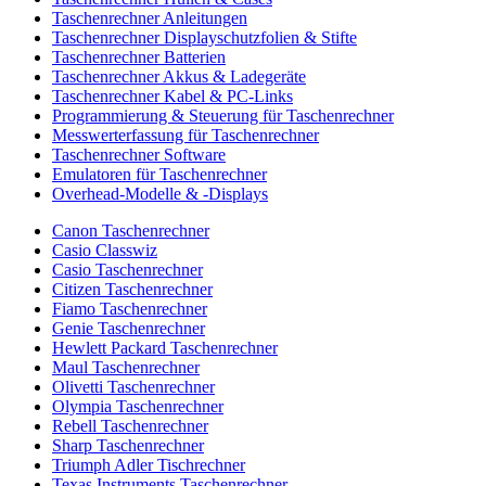
Taschenrechner Anleitungen
Taschenrechner Displayschutzfolien & Stifte
Taschenrechner Batterien
Taschenrechner Akkus & Ladegeräte
Taschenrechner Kabel & PC-Links
Programmierung & Steuerung für Taschenrechner
Messwerterfassung für Taschenrechner
Taschenrechner Software
Emulatoren für Taschenrechner
Overhead-Modelle & -Displays
Canon Taschenrechner
Casio Classwiz
Casio Taschenrechner
Citizen Taschenrechner
Fiamo Taschenrechner
Genie Taschenrechner
Hewlett Packard Taschenrechner
Maul Taschenrechner
Olivetti Taschenrechner
Olympia Taschenrechner
Rebell Taschenrechner
Sharp Taschenrechner
Triumph Adler Tischrechner
Texas Instruments Taschenrechner