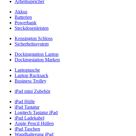
Arbeitsspeicher
Akkus
Batterien
Powerbank
Steckdosenleisten
Kensington Schloss
Sicherheitssystem
Dockingstation Laptop
Dockingstation Marken
Laptoptasche
Laptop Rucksack
Business Trolley
iPad mini Zubehör
iPad Hülle
iPad Tastatur
Logitech Tastatur iPad
iPad Ladekabel
Apple Pencil Hüllen
iPad Taschen
Wandhalterung iPad