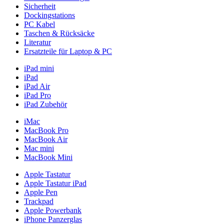
Sicherheit
Dockingstations
PC Kabel
Taschen & Rücksäcke
Literatur
Ersatzteile für Laptop & PC
iPad mini
iPad
iPad Air
iPad Pro
iPad Zubehör
iMac
MacBook Pro
MacBook Air
Mac mini
MacBook Mini
Apple Tastatur
Apple Tastatur iPad
Apple Pen
Trackpad
Apple Powerbank
iPhone Panzerglas