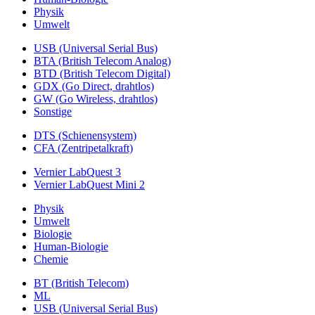
Physik
Umwelt
USB (Universal Serial Bus)
BTA (British Telecom Analog)
BTD (British Telecom Digital)
GDX (Go Direct, drahtlos)
GW (Go Wireless, drahtlos)
Sonstige
DTS (Schienensystem)
CFA (Zentripetalkraft)
Vernier LabQuest 3
Vernier LabQuest Mini 2
Physik
Umwelt
Biologie
Human-Biologie
Chemie
BT (British Telecom)
ML
USB (Universal Serial Bus)