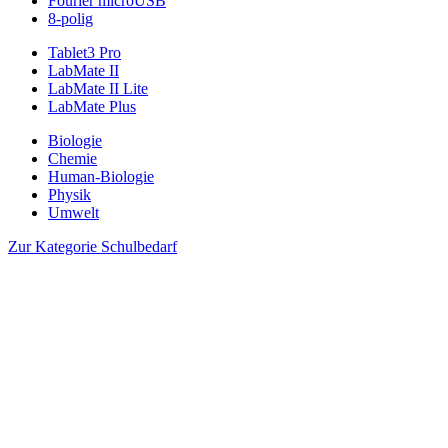
Fourier microUSB
8-polig
Tablet3 Pro
LabMate II
LabMate II Lite
LabMate Plus
Biologie
Chemie
Human-Biologie
Physik
Umwelt
Zur Kategorie Schulbedarf