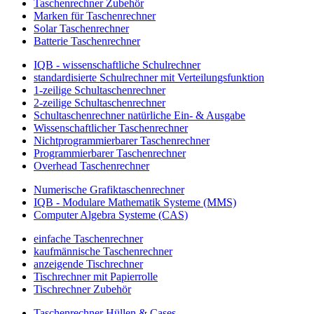
Taschenrechner Zubehör
Marken für Taschenrechner
Solar Taschenrechner
Batterie Taschenrechner
IQB - wissenschaftliche Schulrechner
standardisierte Schulrechner mit Verteilungsfunktion
1-zeilige Schultaschenrechner
2-zeilige Schultaschenrechner
Schultaschenrechner natürliche Ein- & Ausgabe
Wissenschaftlicher Taschenrechner
Nichtprogrammierbarer Taschenrechner
Programmierbarer Taschenrechner
Overhead Taschenrechner
Numerische Grafiktaschenrechner
IQB - Modulare Mathematik Systeme (MMS)
Computer Algebra Systeme (CAS)
einfache Taschenrechner
kaufmännische Taschenrechner
anzeigende Tischrechner
Tischrechner mit Papierrolle
Tischrechner Zubehör
Taschenrechner Hüllen & Cases