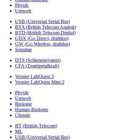
Physik
Umwelt
USB (Universal Serial Bus)
BTA (British Telecom Analog)
BTD (British Telecom Digital)
GDX (Go Direct, drahtlos)
GW (Go Wireless, drahtlos)
Sonstige
DTS (Schienensystem)
CFA (Zentripetalkraft)
Vernier LabQuest 3
Vernier LabQuest Mini 2
Physik
Umwelt
Biologie
Human-Biologie
Chemie
BT (British Telecom)
ML
USB (Universal Serial Bus)