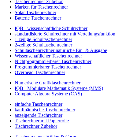
Taschenrechner Zubehör
Marken für Taschenrechner
Solar Taschenrechner
Batterie Taschenrechner
IQB - wissenschaftliche Schulrechner
standardisierte Schulrechner mit Verteilungsfunktion
1-zeilige Schultaschenrechner
2-zeilige Schultaschenrechner
Schultaschenrechner natürliche Ein- & Ausgabe
Wissenschaftlicher Taschenrechner
Nichtprogrammierbarer Taschenrechner
Programmierbarer Taschenrechner
Overhead Taschenrechner
Numerische Grafiktaschenrechner
IQB - Modulare Mathematik Systeme (MMS)
Computer Algebra Systeme (CAS)
einfache Taschenrechner
kaufmännische Taschenrechner
anzeigende Tischrechner
Tischrechner mit Papierrolle
Tischrechner Zubehör
Taschenrechner Hüllen & Cases