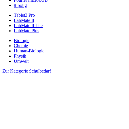
Fourier microUSB
8-polig
Tablet3 Pro
LabMate II
LabMate II Lite
LabMate Plus
Biologie
Chemie
Human-Biologie
Physik
Umwelt
Zur Kategorie Schulbedarf