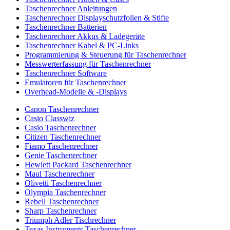
Taschenrechner Anleitungen
Taschenrechner Displayschutzfolien & Stifte
Taschenrechner Batterien
Taschenrechner Akkus & Ladegeräte
Taschenrechner Kabel & PC-Links
Programmierung & Steuerung für Taschenrechner
Messwerterfassung für Taschenrechner
Taschenrechner Software
Emulatoren für Taschenrechner
Overhead-Modelle & -Displays
Canon Taschenrechner
Casio Classwiz
Casio Taschenrechner
Citizen Taschenrechner
Fiamo Taschenrechner
Genie Taschenrechner
Hewlett Packard Taschenrechner
Maul Taschenrechner
Olivetti Taschenrechner
Olympia Taschenrechner
Rebell Taschenrechner
Sharp Taschenrechner
Triumph Adler Tischrechner
Texas Instruments Taschenrechner