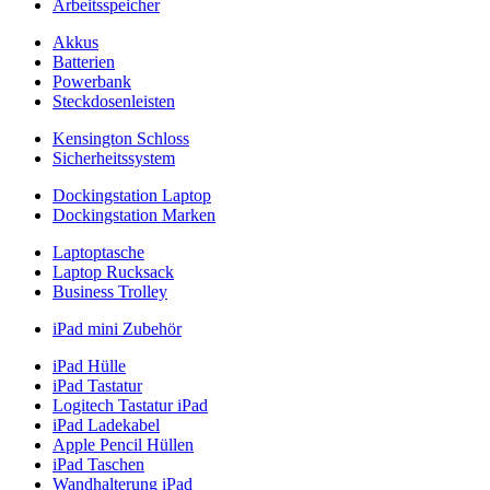
Arbeitsspeicher
Akkus
Batterien
Powerbank
Steckdosenleisten
Kensington Schloss
Sicherheitssystem
Dockingstation Laptop
Dockingstation Marken
Laptoptasche
Laptop Rucksack
Business Trolley
iPad mini Zubehör
iPad Hülle
iPad Tastatur
Logitech Tastatur iPad
iPad Ladekabel
Apple Pencil Hüllen
iPad Taschen
Wandhalterung iPad