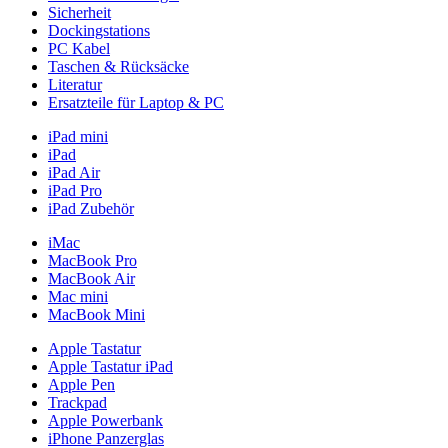
Sicherheit
Dockingstations
PC Kabel
Taschen & Rücksäcke
Literatur
Ersatzteile für Laptop & PC
iPad mini
iPad
iPad Air
iPad Pro
iPad Zubehör
iMac
MacBook Pro
MacBook Air
Mac mini
MacBook Mini
Apple Tastatur
Apple Tastatur iPad
Apple Pen
Trackpad
Apple Powerbank
iPhone Panzerglas