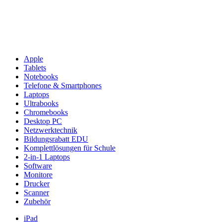
Apple
Tablets
Notebooks
Telefone & Smartphones
Laptops
Ultrabooks
Chromebooks
Desktop PC
Netzwerktechnik
Bildungsrabatt EDU
Komplettlösungen für Schule
2-in-1 Laptops
Software
Monitore
Drucker
Scanner
Zubehör
iPad