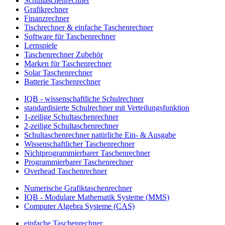
Schultaschenrechner
Grafikrechner
Finanzrechner
Tischrechner & einfache Taschenrechner
Software für Taschenrechner
Lernspiele
Taschenrechner Zubehör
Marken für Taschenrechner
Solar Taschenrechner
Batterie Taschenrechner
IQB - wissenschaftliche Schulrechner
standardisierte Schulrechner mit Verteilungsfunktion
1-zeilige Schultaschenrechner
2-zeilige Schultaschenrechner
Schultaschenrechner natürliche Ein- & Ausgabe
Wissenschaftlicher Taschenrechner
Nichtprogrammierbarer Taschenrechner
Programmierbarer Taschenrechner
Overhead Taschenrechner
Numerische Grafiktaschenrechner
IQB - Modulare Mathematik Systeme (MMS)
Computer Algebra Systeme (CAS)
einfache Taschenrechner