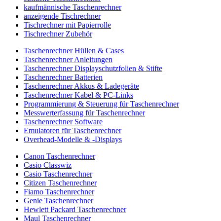
kaufmännische Taschenrechner
anzeigende Tischrechner
Tischrechner mit Papierrolle
Tischrechner Zubehör
Taschenrechner Hüllen & Cases
Taschenrechner Anleitungen
Taschenrechner Displayschutzfolien & Stifte
Taschenrechner Batterien
Taschenrechner Akkus & Ladegeräte
Taschenrechner Kabel & PC-Links
Programmierung & Steuerung für Taschenrechner
Messwerterfassung für Taschenrechner
Taschenrechner Software
Emulatoren für Taschenrechner
Overhead-Modelle & -Displays
Canon Taschenrechner
Casio Classwiz
Casio Taschenrechner
Citizen Taschenrechner
Fiamo Taschenrechner
Genie Taschenrechner
Hewlett Packard Taschenrechner
Maul Taschenrechner