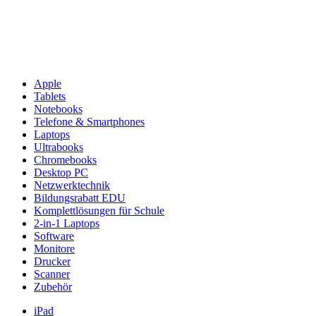
Apple
Tablets
Notebooks
Telefone & Smartphones
Laptops
Ultrabooks
Chromebooks
Desktop PC
Netzwerktechnik
Bildungsrabatt EDU
Komplettlösungen für Schule
2-in-1 Laptops
Software
Monitore
Drucker
Scanner
Zubehör
iPad