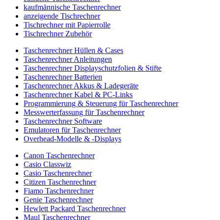
kaufmännische Taschenrechner
anzeigende Tischrechner
Tischrechner mit Papierrolle
Tischrechner Zubehör
Taschenrechner Hüllen & Cases
Taschenrechner Anleitungen
Taschenrechner Displayschutzfolien & Stifte
Taschenrechner Batterien
Taschenrechner Akkus & Ladegeräte
Taschenrechner Kabel & PC-Links
Programmierung & Steuerung für Taschenrechner
Messwerterfassung für Taschenrechner
Taschenrechner Software
Emulatoren für Taschenrechner
Overhead-Modelle & -Displays
Canon Taschenrechner
Casio Classwiz
Casio Taschenrechner
Citizen Taschenrechner
Fiamo Taschenrechner
Genie Taschenrechner
Hewlett Packard Taschenrechner
Maul Taschenrechner