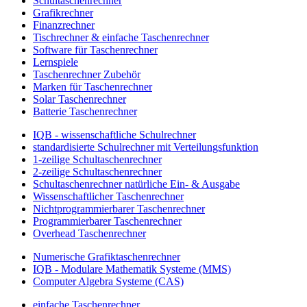
Schultaschenrechner
Grafikrechner
Finanzrechner
Tischrechner & einfache Taschenrechner
Software für Taschenrechner
Lernspiele
Taschenrechner Zubehör
Marken für Taschenrechner
Solar Taschenrechner
Batterie Taschenrechner
IQB - wissenschaftliche Schulrechner
standardisierte Schulrechner mit Verteilungsfunktion
1-zeilige Schultaschenrechner
2-zeilige Schultaschenrechner
Schultaschenrechner natürliche Ein- & Ausgabe
Wissenschaftlicher Taschenrechner
Nichtprogrammierbarer Taschenrechner
Programmierbarer Taschenrechner
Overhead Taschenrechner
Numerische Grafiktaschenrechner
IQB - Modulare Mathematik Systeme (MMS)
Computer Algebra Systeme (CAS)
einfache Taschenrechner