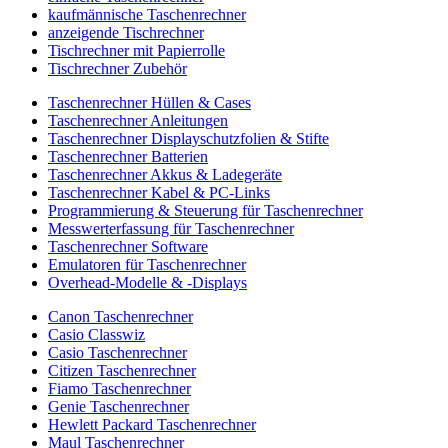
kaufmännische Taschenrechner
anzeigende Tischrechner
Tischrechner mit Papierrolle
Tischrechner Zubehör
Taschenrechner Hüllen & Cases
Taschenrechner Anleitungen
Taschenrechner Displayschutzfolien & Stifte
Taschenrechner Batterien
Taschenrechner Akkus & Ladegeräte
Taschenrechner Kabel & PC-Links
Programmierung & Steuerung für Taschenrechner
Messwerterfassung für Taschenrechner
Taschenrechner Software
Emulatoren für Taschenrechner
Overhead-Modelle & -Displays
Canon Taschenrechner
Casio Classwiz
Casio Taschenrechner
Citizen Taschenrechner
Fiamo Taschenrechner
Genie Taschenrechner
Hewlett Packard Taschenrechner
Maul Taschenrechner