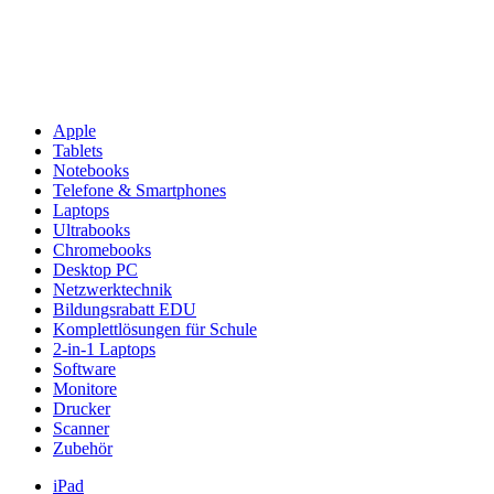
Apple
Tablets
Notebooks
Telefone & Smartphones
Laptops
Ultrabooks
Chromebooks
Desktop PC
Netzwerktechnik
Bildungsrabatt EDU
Komplettlösungen für Schule
2-in-1 Laptops
Software
Monitore
Drucker
Scanner
Zubehör
iPad