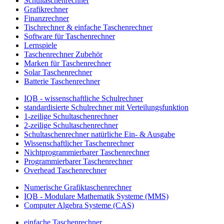
Schultaschenrechner
Grafikrechner
Finanzrechner
Tischrechner & einfache Taschenrechner
Software für Taschenrechner
Lernspiele
Taschenrechner Zubehör
Marken für Taschenrechner
Solar Taschenrechner
Batterie Taschenrechner
IQB - wissenschaftliche Schulrechner
standardisierte Schulrechner mit Verteilungsfunktion
1-zeilige Schultaschenrechner
2-zeilige Schultaschenrechner
Schultaschenrechner natürliche Ein- & Ausgabe
Wissenschaftlicher Taschenrechner
Nichtprogrammierbarer Taschenrechner
Programmierbarer Taschenrechner
Overhead Taschenrechner
Numerische Grafiktaschenrechner
IQB - Modulare Mathematik Systeme (MMS)
Computer Algebra Systeme (CAS)
einfache Taschenrechner