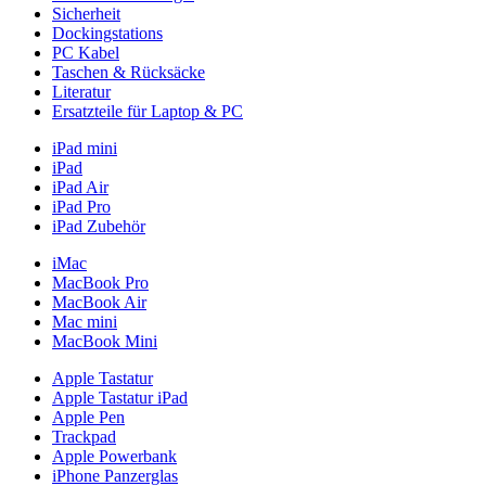
Sicherheit
Dockingstations
PC Kabel
Taschen & Rücksäcke
Literatur
Ersatzteile für Laptop & PC
iPad mini
iPad
iPad Air
iPad Pro
iPad Zubehör
iMac
MacBook Pro
MacBook Air
Mac mini
MacBook Mini
Apple Tastatur
Apple Tastatur iPad
Apple Pen
Trackpad
Apple Powerbank
iPhone Panzerglas