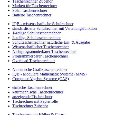
Taschenrechner Zubehör
Marken für Taschenrechner
Solar Taschenrechner
Batterie Taschenrechner
IQB - wissenschaftliche Schulrechner
standardisierte Schulrechner mit Verteilungsfunktion
1-zeilige Schultaschenrechner
2-zeilige Schultaschenrechner
Schultaschenrechner natürliche Ein- & Ausgabe
Wissenschaftlicher Taschenrechner
Nichtprogrammierbarer Taschenrechner
Programmierbarer Taschenrechner
Overhead Taschenrechner
Numerische Grafiktaschenrechner
IQB - Modulare Mathematik Systeme (MMS)
Computer Algebra Systeme (CAS)
einfache Taschenrechner
kaufmännische Taschenrechner
anzeigende Tischrechner
Tischrechner mit Papierrolle
Tischrechner Zubehör
Taschenrechner Hüllen & Cases