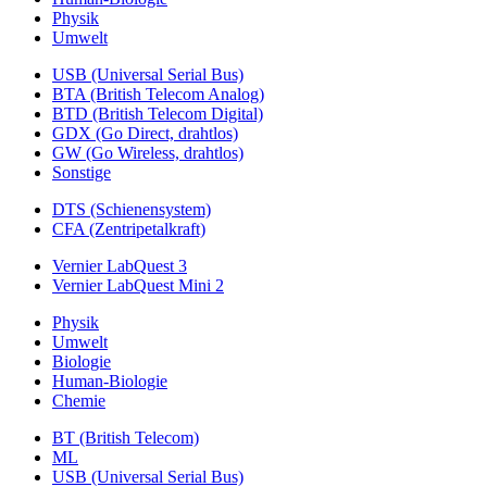
Physik
Umwelt
USB (Universal Serial Bus)
BTA (British Telecom Analog)
BTD (British Telecom Digital)
GDX (Go Direct, drahtlos)
GW (Go Wireless, drahtlos)
Sonstige
DTS (Schienensystem)
CFA (Zentripetalkraft)
Vernier LabQuest 3
Vernier LabQuest Mini 2
Physik
Umwelt
Biologie
Human-Biologie
Chemie
BT (British Telecom)
ML
USB (Universal Serial Bus)