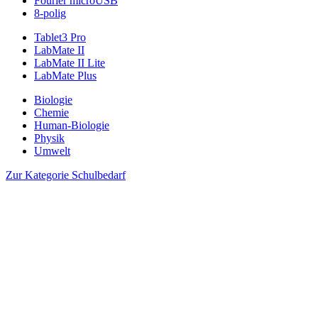
Fourier microUSB
8-polig
Tablet3 Pro
LabMate II
LabMate II Lite
LabMate Plus
Biologie
Chemie
Human-Biologie
Physik
Umwelt
Zur Kategorie Schulbedarf