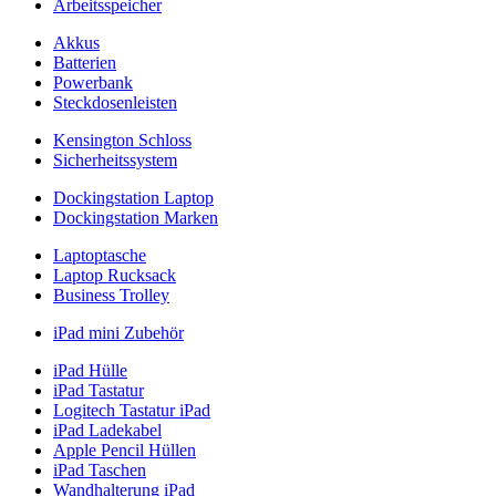
Arbeitsspeicher
Akkus
Batterien
Powerbank
Steckdosenleisten
Kensington Schloss
Sicherheitssystem
Dockingstation Laptop
Dockingstation Marken
Laptoptasche
Laptop Rucksack
Business Trolley
iPad mini Zubehör
iPad Hülle
iPad Tastatur
Logitech Tastatur iPad
iPad Ladekabel
Apple Pencil Hüllen
iPad Taschen
Wandhalterung iPad