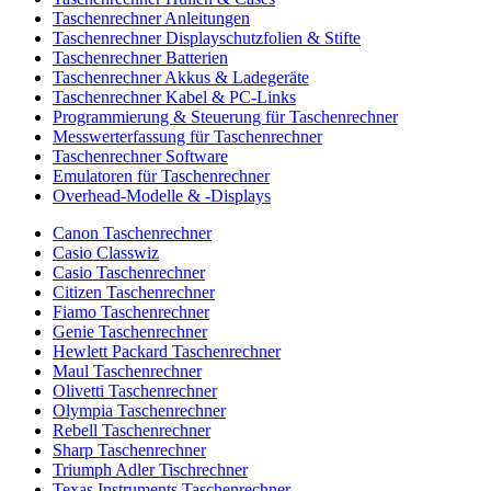
Taschenrechner Anleitungen
Taschenrechner Displayschutzfolien & Stifte
Taschenrechner Batterien
Taschenrechner Akkus & Ladegeräte
Taschenrechner Kabel & PC-Links
Programmierung & Steuerung für Taschenrechner
Messwerterfassung für Taschenrechner
Taschenrechner Software
Emulatoren für Taschenrechner
Overhead-Modelle & -Displays
Canon Taschenrechner
Casio Classwiz
Casio Taschenrechner
Citizen Taschenrechner
Fiamo Taschenrechner
Genie Taschenrechner
Hewlett Packard Taschenrechner
Maul Taschenrechner
Olivetti Taschenrechner
Olympia Taschenrechner
Rebell Taschenrechner
Sharp Taschenrechner
Triumph Adler Tischrechner
Texas Instruments Taschenrechner