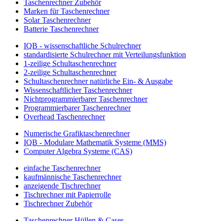
Taschenrechner Zubehör
Marken für Taschenrechner
Solar Taschenrechner
Batterie Taschenrechner
IQB - wissenschaftliche Schulrechner
standardisierte Schulrechner mit Verteilungsfunktion
1-zeilige Schultaschenrechner
2-zeilige Schultaschenrechner
Schultaschenrechner natürliche Ein- & Ausgabe
Wissenschaftlicher Taschenrechner
Nichtprogrammierbarer Taschenrechner
Programmierbarer Taschenrechner
Overhead Taschenrechner
Numerische Grafiktaschenrechner
IQB - Modulare Mathematik Systeme (MMS)
Computer Algebra Systeme (CAS)
einfache Taschenrechner
kaufmännische Taschenrechner
anzeigende Tischrechner
Tischrechner mit Papierrolle
Tischrechner Zubehör
Taschenrechner Hüllen & Cases