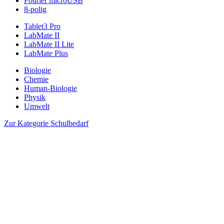
Fourier microUSB
8-polig
Tablet3 Pro
LabMate II
LabMate II Lite
LabMate Plus
Biologie
Chemie
Human-Biologie
Physik
Umwelt
Zur Kategorie Schulbedarf