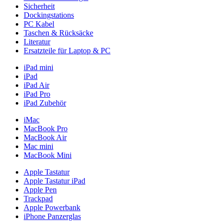
Sicherheit
Dockingstations
PC Kabel
Taschen & Rücksäcke
Literatur
Ersatzteile für Laptop & PC
iPad mini
iPad
iPad Air
iPad Pro
iPad Zubehör
iMac
MacBook Pro
MacBook Air
Mac mini
MacBook Mini
Apple Tastatur
Apple Tastatur iPad
Apple Pen
Trackpad
Apple Powerbank
iPhone Panzerglas