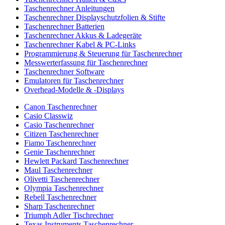
Taschenrechner Anleitungen
Taschenrechner Displayschutzfolien & Stifte
Taschenrechner Batterien
Taschenrechner Akkus & Ladegeräte
Taschenrechner Kabel & PC-Links
Programmierung & Steuerung für Taschenrechner
Messwerterfassung für Taschenrechner
Taschenrechner Software
Emulatoren für Taschenrechner
Overhead-Modelle & -Displays
Canon Taschenrechner
Casio Classwiz
Casio Taschenrechner
Citizen Taschenrechner
Fiamo Taschenrechner
Genie Taschenrechner
Hewlett Packard Taschenrechner
Maul Taschenrechner
Olivetti Taschenrechner
Olympia Taschenrechner
Rebell Taschenrechner
Sharp Taschenrechner
Triumph Adler Tischrechner
Texas Instruments Taschenrechner