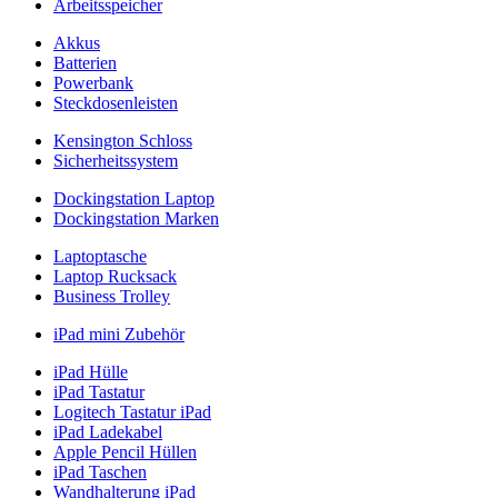
Arbeitsspeicher
Akkus
Batterien
Powerbank
Steckdosenleisten
Kensington Schloss
Sicherheitssystem
Dockingstation Laptop
Dockingstation Marken
Laptoptasche
Laptop Rucksack
Business Trolley
iPad mini Zubehör
iPad Hülle
iPad Tastatur
Logitech Tastatur iPad
iPad Ladekabel
Apple Pencil Hüllen
iPad Taschen
Wandhalterung iPad