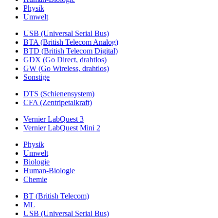
Physik
Umwelt
USB (Universal Serial Bus)
BTA (British Telecom Analog)
BTD (British Telecom Digital)
GDX (Go Direct, drahtlos)
GW (Go Wireless, drahtlos)
Sonstige
DTS (Schienensystem)
CFA (Zentripetalkraft)
Vernier LabQuest 3
Vernier LabQuest Mini 2
Physik
Umwelt
Biologie
Human-Biologie
Chemie
BT (British Telecom)
ML
USB (Universal Serial Bus)