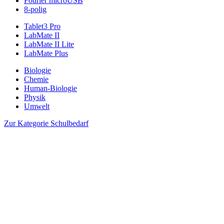
Fourier microUSB
8-polig
Tablet3 Pro
LabMate II
LabMate II Lite
LabMate Plus
Biologie
Chemie
Human-Biologie
Physik
Umwelt
Zur Kategorie Schulbedarf