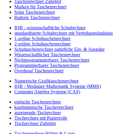
Taschenrechner Zubehör
Marken für Taschenrechner
Solar Taschenrechner
Batterie Taschenrechner
IQB - wissenschaftliche Schulrechner
standardisierte Schulrechner mit Verteilungsfunktion
1-zeilige Schultaschenrechner
2-zeilige Schultaschenrechner
Schultaschenrechner natürliche Ein- & Ausgabe
Wissenschaftlicher Taschenrechner
Nichtprogrammierbarer Taschenrechner
Programmierbarer Taschenrechner
Overhead Taschenrechner
Numerische Grafiktaschenrechner
IQB - Modulare Mathematik Systeme (MMS)
Computer Algebra Systeme (CAS)
einfache Taschenrechner
kaufmännische Taschenrechner
anzeigende Tischrechner
Tischrechner mit Papierrolle
Tischrechner Zubehör
Taschenrechner Hüllen & Cases