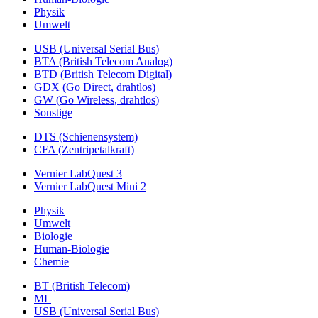
Physik
Umwelt
USB (Universal Serial Bus)
BTA (British Telecom Analog)
BTD (British Telecom Digital)
GDX (Go Direct, drahtlos)
GW (Go Wireless, drahtlos)
Sonstige
DTS (Schienensystem)
CFA (Zentripetalkraft)
Vernier LabQuest 3
Vernier LabQuest Mini 2
Physik
Umwelt
Biologie
Human-Biologie
Chemie
BT (British Telecom)
ML
USB (Universal Serial Bus)