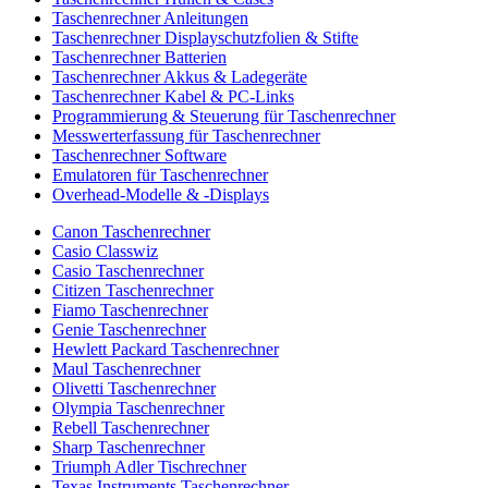
Taschenrechner Anleitungen
Taschenrechner Displayschutzfolien & Stifte
Taschenrechner Batterien
Taschenrechner Akkus & Ladegeräte
Taschenrechner Kabel & PC-Links
Programmierung & Steuerung für Taschenrechner
Messwerterfassung für Taschenrechner
Taschenrechner Software
Emulatoren für Taschenrechner
Overhead-Modelle & -Displays
Canon Taschenrechner
Casio Classwiz
Casio Taschenrechner
Citizen Taschenrechner
Fiamo Taschenrechner
Genie Taschenrechner
Hewlett Packard Taschenrechner
Maul Taschenrechner
Olivetti Taschenrechner
Olympia Taschenrechner
Rebell Taschenrechner
Sharp Taschenrechner
Triumph Adler Tischrechner
Texas Instruments Taschenrechner