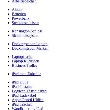
Arbeitsspeicher
Akkus
Batterien
Powerbank
Steckdosenleisten
Kensington Schloss
Sicherheitssystem
Dockingstation Laptop
Dockingstation Marken
Laptoptasche
Laptop Rucksack
Business Trolley
iPad mini Zubehör
iPad Hülle
iPad Tastatur
Logitech Tastatur iPad
iPad Ladekabel
Apple Pencil Hüllen
iPad Taschen
Wandhalterung iPad