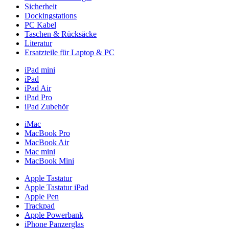
Sicherheit
Dockingstations
PC Kabel
Taschen & Rücksäcke
Literatur
Ersatzteile für Laptop & PC
iPad mini
iPad
iPad Air
iPad Pro
iPad Zubehör
iMac
MacBook Pro
MacBook Air
Mac mini
MacBook Mini
Apple Tastatur
Apple Tastatur iPad
Apple Pen
Trackpad
Apple Powerbank
iPhone Panzerglas