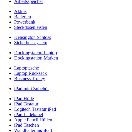
Arbeitsspeicher
Akkus
Batterien
Powerbank
Steckdosenleisten
Kensington Schloss
Sicherheitssystem
Dockingstation Laptop
Dockingstation Marken
Laptoptasche
Laptop Rucksack
Business Trolley
iPad mini Zubehör
iPad Hülle
iPad Tastatur
Logitech Tastatur iPad
iPad Ladekabel
Apple Pencil Hüllen
iPad Taschen
Wandhalterung iPad