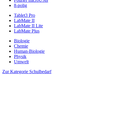
Fourier microUSB
8-polig
Tablet3 Pro
LabMate II
LabMate II Lite
LabMate Plus
Biologie
Chemie
Human-Biologie
Physik
Umwelt
Zur Kategorie Schulbedarf