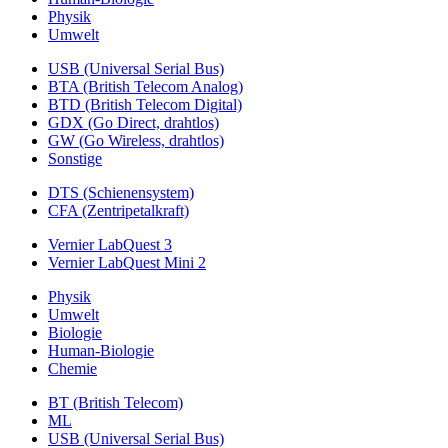
Physik
Umwelt
USB (Universal Serial Bus)
BTA (British Telecom Analog)
BTD (British Telecom Digital)
GDX (Go Direct, drahtlos)
GW (Go Wireless, drahtlos)
Sonstige
DTS (Schienensystem)
CFA (Zentripetalkraft)
Vernier LabQuest 3
Vernier LabQuest Mini 2
Physik
Umwelt
Biologie
Human-Biologie
Chemie
BT (British Telecom)
ML
USB (Universal Serial Bus)