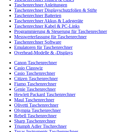
Taschenrechner Anleitungen
Taschenrechner Displayschutzfolien & Stifte
Taschenrechner Batterien
Taschenrechner Akkus & Ladegeräte
Taschenrechner Kabel & PC-Links
Programmierung & Steuerung für Taschenrechner
Messwerterfassung für Taschenrechner
Taschenrechner Software
Emulatoren für Taschenrechner
Overhead-Modelle & -Displays
Canon Taschenrechner
Casio Classwiz
Casio Taschenrechner
Citizen Taschenrechner
Fiamo Taschenrechner
Genie Taschenrechner
Hewlett Packard Taschenrechner
Maul Taschenrechner
Olivetti Taschenrechner
Olympia Taschenrechner
Rebell Taschenrechner
Sharp Taschenrechner
Triumph Adler Tischrechner
Texas Instruments Taschenrechner