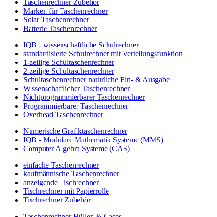
Taschenrechner Zubehör
Marken für Taschenrechner
Solar Taschenrechner
Batterie Taschenrechner
IQB - wissenschaftliche Schulrechner
standardisierte Schulrechner mit Verteilungsfunktion
1-zeilige Schultaschenrechner
2-zeilige Schultaschenrechner
Schultaschenrechner natürliche Ein- & Ausgabe
Wissenschaftlicher Taschenrechner
Nichtprogrammierbarer Taschenrechner
Programmierbarer Taschenrechner
Overhead Taschenrechner
Numerische Grafiktaschenrechner
IQB - Modulare Mathematik Systeme (MMS)
Computer Algebra Systeme (CAS)
einfache Taschenrechner
kaufmännische Taschenrechner
anzeigende Tischrechner
Tischrechner mit Papierrolle
Tischrechner Zubehör
Taschenrechner Hüllen & Cases