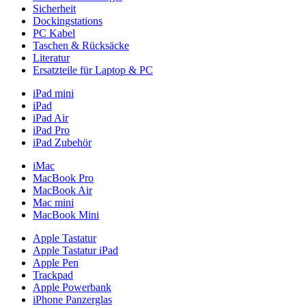
Sicherheit
Dockingstations
PC Kabel
Taschen & Rücksäcke
Literatur
Ersatzteile für Laptop & PC
iPad mini
iPad
iPad Air
iPad Pro
iPad Zubehör
iMac
MacBook Pro
MacBook Air
Mac mini
MacBook Mini
Apple Tastatur
Apple Tastatur iPad
Apple Pen
Trackpad
Apple Powerbank
iPhone Panzerglas