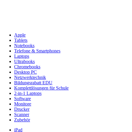
Apple
Tablets
Notebooks
Telefone & Smartphones
Laptops
Ultrabooks
Chromebooks
Desktop PC
Netzwerktechnik
Bildungsrabatt EDU
Komplettlösungen für Schule
2-in-1 Laptops
Software
Monitore
Drucker
Scanner
Zubehör
iPad