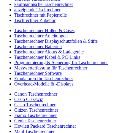
kaufmännische Taschenrechner
anzeigende Tischrechner
Tischrechner mit Papierrolle
Tischrechner Zubehör
Taschenrechner Hüllen & Cases
Taschenrechner Anleitungen
Taschenrechner Displayschutzfolien & Stifte
Taschenrechner Batterien
Taschenrechner Akkus & Ladegeräte
Taschenrechner Kabel & PC-Links
Programmierung & Steuerung für Taschenrechner
Messwerterfassung für Taschenrechner
Taschenrechner Software
Emulatoren für Taschenrechner
Overhead-Modelle & -Displays
Canon Taschenrechner
Casio Classwiz
Casio Taschenrechner
Citizen Taschenrechner
Fiamo Taschenrechner
Genie Taschenrechner
Hewlett Packard Taschenrechner
Maul Taschenrechner