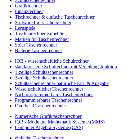
Schultaschenrechner
Grafikrechner
Finanzrechner
Tischrechner & einfache Taschenrechner
Software für Taschenrechner
Lernspiele
Taschenrechner Zubehör
Marken für Taschenrechner
Solar Taschenrechner
Batterie Taschenrechner
IQB - wissenschaftliche Schulrechner
standardisierte Schulrechner mit Verteilungsfunktion
1-zeilige Schultaschenrechner
2-zeilige Schultaschenrechner
Schultaschenrechner natürliche Ein- & Ausgabe
Wissenschaftlicher Taschenrechner
Nichtprogrammierbarer Taschenrechner
Programmierbarer Taschenrechner
Overhead Taschenrechner
Numerische Grafiktaschenrechner
IQB - Modulare Mathematik Systeme (MMS)
Computer Algebra Systeme (CAS)
einfache Taschenrechner