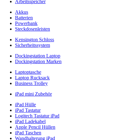
Arbeitsspeicher
Akkus
Batterien
Powerbank
Steckdosenleisten
Kensington Schloss
Sicherheitssystem
Dockingstation Laptop
Dockingstation Marken
Laptoptasche
Laptop Rucksack
Business Trolley
iPad mini Zubehör
iPad Hülle
iPad Tastatur
Logitech Tastatur iPad
iPad Ladekabel
Apple Pencil Hüllen
iPad Taschen
Wandhalterung iPad