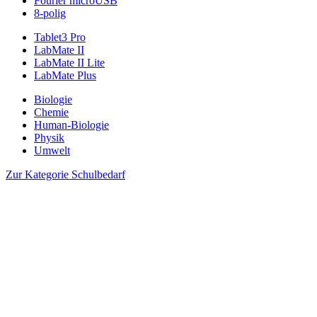
Fourier microUSB
8-polig
Tablet3 Pro
LabMate II
LabMate II Lite
LabMate Plus
Biologie
Chemie
Human-Biologie
Physik
Umwelt
Zur Kategorie Schulbedarf