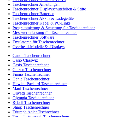
Taschenrechner Anleitungen
Taschenrechner Displayschutzfolien & Stifte
Taschenrechner Batterien
Taschenrechner Akkus & Ladegeräte
Taschenrechner Kabel & PC-Links
Programmierung & Steuerung für Taschenrechner
Messwerterfassung für Taschenrechner
Taschenrechner Software
Emulatoren für Taschenrechner
Overhead-Modelle & -Displays
Canon Taschenrechner
Casio Classwiz
Casio Taschenrechner
Citizen Taschenrechner
Fiamo Taschenrechner
Genie Taschenrechner
Hewlett Packard Taschenrechner
Maul Taschenrechner
Olivetti Taschenrechner
Olympia Taschenrechner
Rebell Taschenrechner
Sharp Taschenrechner
Triumph Adler Tischrechner
Texas Instruments Taschenrechner