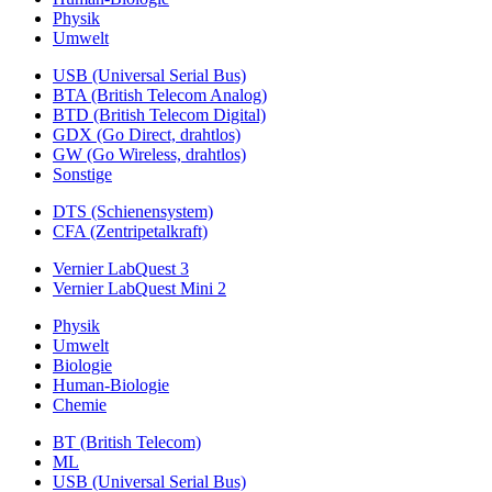
Physik
Umwelt
USB (Universal Serial Bus)
BTA (British Telecom Analog)
BTD (British Telecom Digital)
GDX (Go Direct, drahtlos)
GW (Go Wireless, drahtlos)
Sonstige
DTS (Schienensystem)
CFA (Zentripetalkraft)
Vernier LabQuest 3
Vernier LabQuest Mini 2
Physik
Umwelt
Biologie
Human-Biologie
Chemie
BT (British Telecom)
ML
USB (Universal Serial Bus)