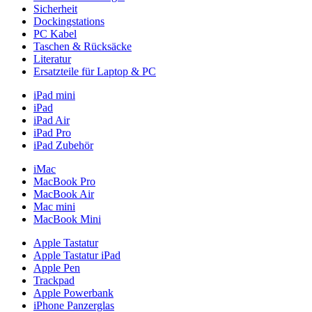
Sicherheit
Dockingstations
PC Kabel
Taschen & Rücksäcke
Literatur
Ersatzteile für Laptop & PC
iPad mini
iPad
iPad Air
iPad Pro
iPad Zubehör
iMac
MacBook Pro
MacBook Air
Mac mini
MacBook Mini
Apple Tastatur
Apple Tastatur iPad
Apple Pen
Trackpad
Apple Powerbank
iPhone Panzerglas