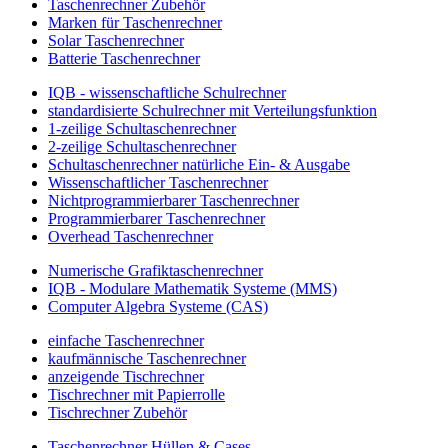
Taschenrechner Zubehör
Marken für Taschenrechner
Solar Taschenrechner
Batterie Taschenrechner
IQB - wissenschaftliche Schulrechner
standardisierte Schulrechner mit Verteilungsfunktion
1-zeilige Schultaschenrechner
2-zeilige Schultaschenrechner
Schultaschenrechner natürliche Ein- & Ausgabe
Wissenschaftlicher Taschenrechner
Nichtprogrammierbarer Taschenrechner
Programmierbarer Taschenrechner
Overhead Taschenrechner
Numerische Grafiktaschenrechner
IQB - Modulare Mathematik Systeme (MMS)
Computer Algebra Systeme (CAS)
einfache Taschenrechner
kaufmännische Taschenrechner
anzeigende Tischrechner
Tischrechner mit Papierrolle
Tischrechner Zubehör
Taschenrechner Hüllen & Cases