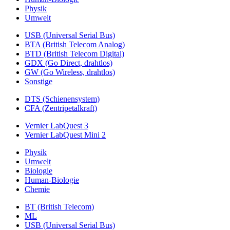
Physik
Umwelt
USB (Universal Serial Bus)
BTA (British Telecom Analog)
BTD (British Telecom Digital)
GDX (Go Direct, drahtlos)
GW (Go Wireless, drahtlos)
Sonstige
DTS (Schienensystem)
CFA (Zentripetalkraft)
Vernier LabQuest 3
Vernier LabQuest Mini 2
Physik
Umwelt
Biologie
Human-Biologie
Chemie
BT (British Telecom)
ML
USB (Universal Serial Bus)