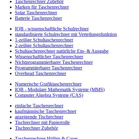
Taschenrechner Zubehör
Marken für Taschenrechner
Solar Taschenrechner
Batterie Taschenrechner
IQB - wissenschaftliche Schulrechner
standardisierte Schulrechner mit Verteilungsfunktion
1-zeilige Schultaschenrechner
2-zeilige Schultaschenrechner
Schultaschenrechner natürliche Ein- & Ausgabe
Wissenschaftlicher Taschenrechner
Nichtprogrammierbarer Taschenrechner
Programmierbarer Taschenrechner
Overhead Taschenrechner
Numerische Grafiktaschenrechner
IQB - Modulare Mathematik Systeme (MMS)
Computer Algebra Systeme (CAS)
einfache Taschenrechner
kaufmännische Taschenrechner
anzeigende Tischrechner
Tischrechner mit Papierrolle
Tischrechner Zubehör
Taschenrechner Hüllen & Cases