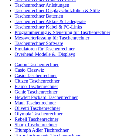
Taschenrechner Anleitungen
Taschenrechner Displayschutzfolien & Stifte
Taschenrechner Batterien
Taschenrechner Akkus & Ladegeräte
Taschenrechner Kabel & PC-Links
Programmierung & Steuerung für Taschenrechner
Messwerterfassung für Taschenrechner
Taschenrechner Software
Emulatoren für Taschenrechner
Overhead-Modelle & -Displays
Canon Taschenrechner
Casio Classwiz
Casio Taschenrechner
Citizen Taschenrechner
Fiamo Taschenrechner
Genie Taschenrechner
Hewlett Packard Taschenrechner
Maul Taschenrechner
Olivetti Taschenrechner
Olympia Taschenrechner
Rebell Taschenrechner
Sharp Taschenrechner
Triumph Adler Tischrechner
Texas Instruments Taschenrechner