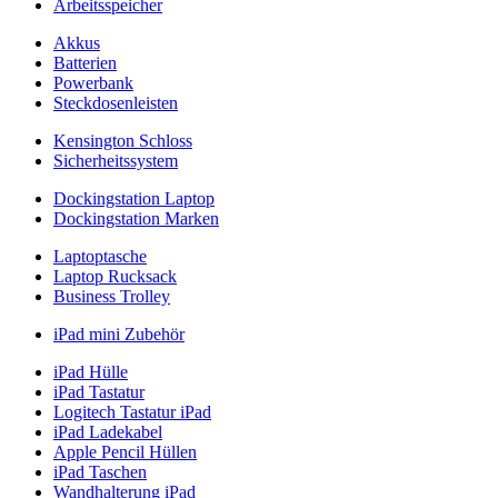
Arbeitsspeicher
Akkus
Batterien
Powerbank
Steckdosenleisten
Kensington Schloss
Sicherheitssystem
Dockingstation Laptop
Dockingstation Marken
Laptoptasche
Laptop Rucksack
Business Trolley
iPad mini Zubehör
iPad Hülle
iPad Tastatur
Logitech Tastatur iPad
iPad Ladekabel
Apple Pencil Hüllen
iPad Taschen
Wandhalterung iPad