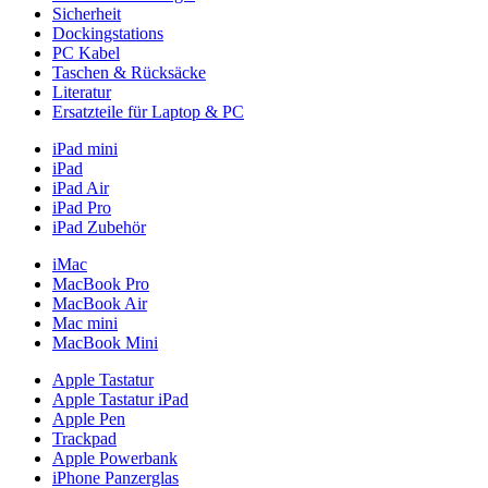
Sicherheit
Dockingstations
PC Kabel
Taschen & Rücksäcke
Literatur
Ersatzteile für Laptop & PC
iPad mini
iPad
iPad Air
iPad Pro
iPad Zubehör
iMac
MacBook Pro
MacBook Air
Mac mini
MacBook Mini
Apple Tastatur
Apple Tastatur iPad
Apple Pen
Trackpad
Apple Powerbank
iPhone Panzerglas