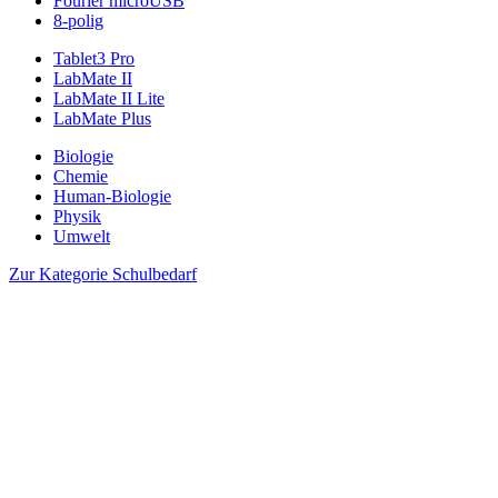
Fourier microUSB
8-polig
Tablet3 Pro
LabMate II
LabMate II Lite
LabMate Plus
Biologie
Chemie
Human-Biologie
Physik
Umwelt
Zur Kategorie Schulbedarf