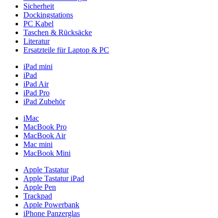
Sicherheit
Dockingstations
PC Kabel
Taschen & Rücksäcke
Literatur
Ersatzteile für Laptop & PC
iPad mini
iPad
iPad Air
iPad Pro
iPad Zubehör
iMac
MacBook Pro
MacBook Air
Mac mini
MacBook Mini
Apple Tastatur
Apple Tastatur iPad
Apple Pen
Trackpad
Apple Powerbank
iPhone Panzerglas