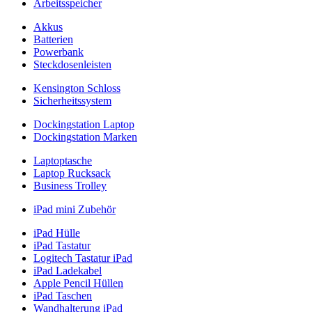
Arbeitsspeicher
Akkus
Batterien
Powerbank
Steckdosenleisten
Kensington Schloss
Sicherheitssystem
Dockingstation Laptop
Dockingstation Marken
Laptoptasche
Laptop Rucksack
Business Trolley
iPad mini Zubehör
iPad Hülle
iPad Tastatur
Logitech Tastatur iPad
iPad Ladekabel
Apple Pencil Hüllen
iPad Taschen
Wandhalterung iPad