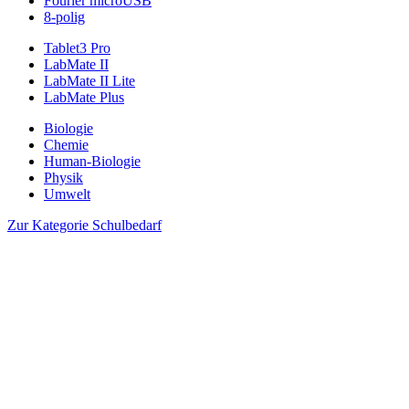
Fourier microUSB
8-polig
Tablet3 Pro
LabMate II
LabMate II Lite
LabMate Plus
Biologie
Chemie
Human-Biologie
Physik
Umwelt
Zur Kategorie Schulbedarf