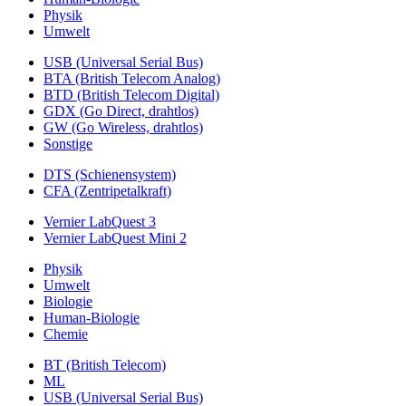
Physik
Umwelt
USB (Universal Serial Bus)
BTA (British Telecom Analog)
BTD (British Telecom Digital)
GDX (Go Direct, drahtlos)
GW (Go Wireless, drahtlos)
Sonstige
DTS (Schienensystem)
CFA (Zentripetalkraft)
Vernier LabQuest 3
Vernier LabQuest Mini 2
Physik
Umwelt
Biologie
Human-Biologie
Chemie
BT (British Telecom)
ML
USB (Universal Serial Bus)