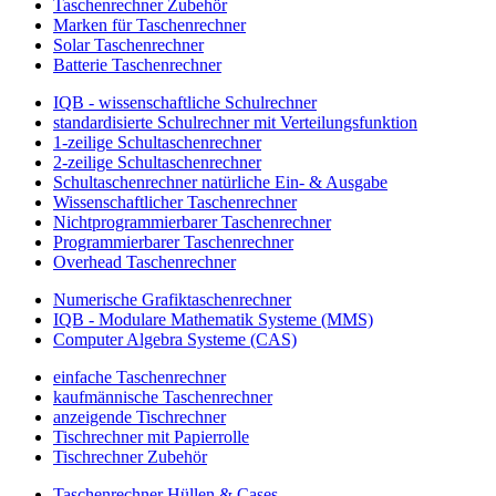
Taschenrechner Zubehör
Marken für Taschenrechner
Solar Taschenrechner
Batterie Taschenrechner
IQB - wissenschaftliche Schulrechner
standardisierte Schulrechner mit Verteilungsfunktion
1-zeilige Schultaschenrechner
2-zeilige Schultaschenrechner
Schultaschenrechner natürliche Ein- & Ausgabe
Wissenschaftlicher Taschenrechner
Nichtprogrammierbarer Taschenrechner
Programmierbarer Taschenrechner
Overhead Taschenrechner
Numerische Grafiktaschenrechner
IQB - Modulare Mathematik Systeme (MMS)
Computer Algebra Systeme (CAS)
einfache Taschenrechner
kaufmännische Taschenrechner
anzeigende Tischrechner
Tischrechner mit Papierrolle
Tischrechner Zubehör
Taschenrechner Hüllen & Cases