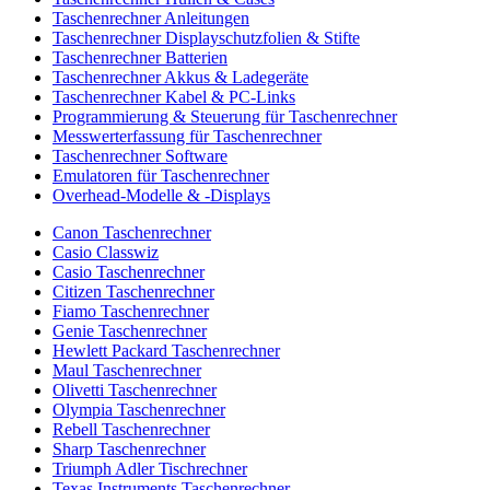
Taschenrechner Anleitungen
Taschenrechner Displayschutzfolien & Stifte
Taschenrechner Batterien
Taschenrechner Akkus & Ladegeräte
Taschenrechner Kabel & PC-Links
Programmierung & Steuerung für Taschenrechner
Messwerterfassung für Taschenrechner
Taschenrechner Software
Emulatoren für Taschenrechner
Overhead-Modelle & -Displays
Canon Taschenrechner
Casio Classwiz
Casio Taschenrechner
Citizen Taschenrechner
Fiamo Taschenrechner
Genie Taschenrechner
Hewlett Packard Taschenrechner
Maul Taschenrechner
Olivetti Taschenrechner
Olympia Taschenrechner
Rebell Taschenrechner
Sharp Taschenrechner
Triumph Adler Tischrechner
Texas Instruments Taschenrechner