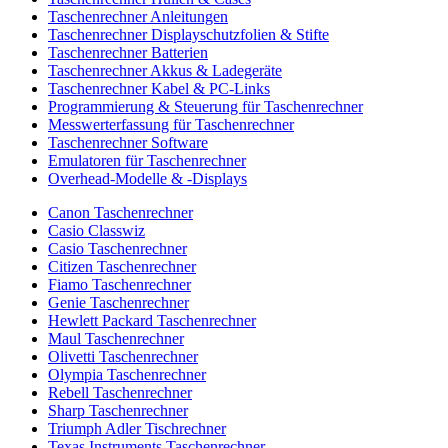
Taschenrechner Anleitungen
Taschenrechner Displayschutzfolien & Stifte
Taschenrechner Batterien
Taschenrechner Akkus & Ladegeräte
Taschenrechner Kabel & PC-Links
Programmierung & Steuerung für Taschenrechner
Messwerterfassung für Taschenrechner
Taschenrechner Software
Emulatoren für Taschenrechner
Overhead-Modelle & -Displays
Canon Taschenrechner
Casio Classwiz
Casio Taschenrechner
Citizen Taschenrechner
Fiamo Taschenrechner
Genie Taschenrechner
Hewlett Packard Taschenrechner
Maul Taschenrechner
Olivetti Taschenrechner
Olympia Taschenrechner
Rebell Taschenrechner
Sharp Taschenrechner
Triumph Adler Tischrechner
Texas Instruments Taschenrechner