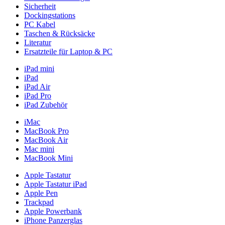
Sicherheit
Dockingstations
PC Kabel
Taschen & Rücksäcke
Literatur
Ersatzteile für Laptop & PC
iPad mini
iPad
iPad Air
iPad Pro
iPad Zubehör
iMac
MacBook Pro
MacBook Air
Mac mini
MacBook Mini
Apple Tastatur
Apple Tastatur iPad
Apple Pen
Trackpad
Apple Powerbank
iPhone Panzerglas