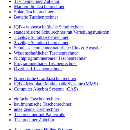
Taschenrechner Zubehör
Marken für Taschenrechner
Solar Taschenrechner
Batterie Taschenrechner
IQB - wissenschaftliche Schulrechner
standardisierte Schulrechner mit Verteilungsfunktion
1-zeilige Schultaschenrechner
2-zeilige Schultaschenrechner
Schultaschenrechner natürliche Ein- & Ausgabe
Wissenschaftlicher Taschenrechner
Nichtprogrammierbarer Taschenrechner
Programmierbarer Taschenrechner
Overhead Taschenrechner
Numerische Grafiktaschenrechner
IQB - Modulare Mathematik Systeme (MMS)
Computer Algebra Systeme (CAS)
einfache Taschenrechner
kaufmännische Taschenrechner
anzeigende Tischrechner
Tischrechner mit Papierrolle
Tischrechner Zubehör
Taschenrechner Hüllen & Cases