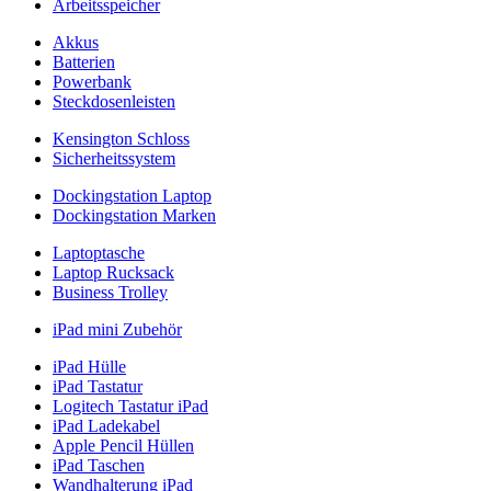
Arbeitsspeicher
Akkus
Batterien
Powerbank
Steckdosenleisten
Kensington Schloss
Sicherheitssystem
Dockingstation Laptop
Dockingstation Marken
Laptoptasche
Laptop Rucksack
Business Trolley
iPad mini Zubehör
iPad Hülle
iPad Tastatur
Logitech Tastatur iPad
iPad Ladekabel
Apple Pencil Hüllen
iPad Taschen
Wandhalterung iPad