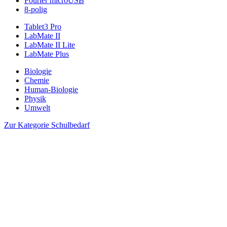
Fourier microUSB
8-polig
Tablet3 Pro
LabMate II
LabMate II Lite
LabMate Plus
Biologie
Chemie
Human-Biologie
Physik
Umwelt
Zur Kategorie Schulbedarf