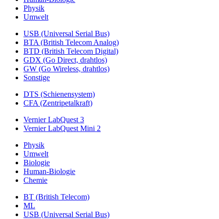
Physik
Umwelt
USB (Universal Serial Bus)
BTA (British Telecom Analog)
BTD (British Telecom Digital)
GDX (Go Direct, drahtlos)
GW (Go Wireless, drahtlos)
Sonstige
DTS (Schienensystem)
CFA (Zentripetalkraft)
Vernier LabQuest 3
Vernier LabQuest Mini 2
Physik
Umwelt
Biologie
Human-Biologie
Chemie
BT (British Telecom)
ML
USB (Universal Serial Bus)