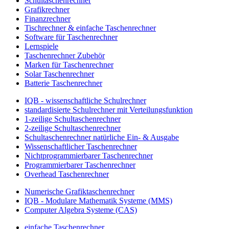
Schultaschenrechner
Grafikrechner
Finanzrechner
Tischrechner & einfache Taschenrechner
Software für Taschenrechner
Lernspiele
Taschenrechner Zubehör
Marken für Taschenrechner
Solar Taschenrechner
Batterie Taschenrechner
IQB - wissenschaftliche Schulrechner
standardisierte Schulrechner mit Verteilungsfunktion
1-zeilige Schultaschenrechner
2-zeilige Schultaschenrechner
Schultaschenrechner natürliche Ein- & Ausgabe
Wissenschaftlicher Taschenrechner
Nichtprogrammierbarer Taschenrechner
Programmierbarer Taschenrechner
Overhead Taschenrechner
Numerische Grafiktaschenrechner
IQB - Modulare Mathematik Systeme (MMS)
Computer Algebra Systeme (CAS)
einfache Taschenrechner