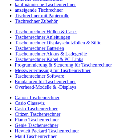
kaufmännische Taschenrechner
anzeigende Tischrechner
Tischrechner mit Papierrolle
Tischrechner Zubehör
Taschenrechner Hüllen & Cases
Taschenrechner Anleitungen
Taschenrechner Displayschutzfolien & Stifte
Taschenrechner Batterien
Taschenrechner Akkus & Ladegeräte
Taschenrechner Kabel & PC-Links
Programmierung & Steuerung für Taschenrechner
Messwerterfassung für Taschenrechner
Taschenrechner Software
Emulatoren für Taschenrechner
Overhead-Modelle & -Displays
Canon Taschenrechner
Casio Classwiz
Casio Taschenrechner
Citizen Taschenrechner
Fiamo Taschenrechner
Genie Taschenrechner
Hewlett Packard Taschenrechner
Maul Taschenrechner