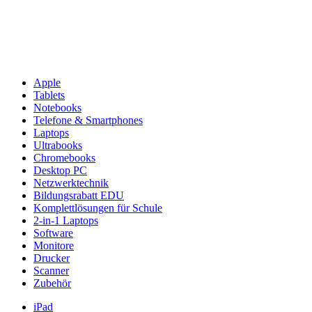
Apple
Tablets
Notebooks
Telefone & Smartphones
Laptops
Ultrabooks
Chromebooks
Desktop PC
Netzwerktechnik
Bildungsrabatt EDU
Komplettlösungen für Schule
2-in-1 Laptops
Software
Monitore
Drucker
Scanner
Zubehör
iPad