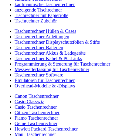
kaufmännische Taschenrechner
anzeigende Tischrechner
Tischrechner mit Papierrolle
Tischrechner Zubehör
Taschenrechner Hüllen & Cases
Taschenrechner Anleitungen
Taschenrechner Displayschutzfolien & Stifte
Taschenrechner Batterien
Taschenrechner Akkus & Ladegeräte
Taschenrechner Kabel & PC-Links
Programmierung & Steuerung für Taschenrechner
Messwerterfassung für Taschenrechner
Taschenrechner Software
Emulatoren für Taschenrechner
Overhead-Modelle & -Displays
Canon Taschenrechner
Casio Classwiz
Casio Taschenrechner
Citizen Taschenrechner
Fiamo Taschenrechner
Genie Taschenrechner
Hewlett Packard Taschenrechner
Maul Taschenrechner