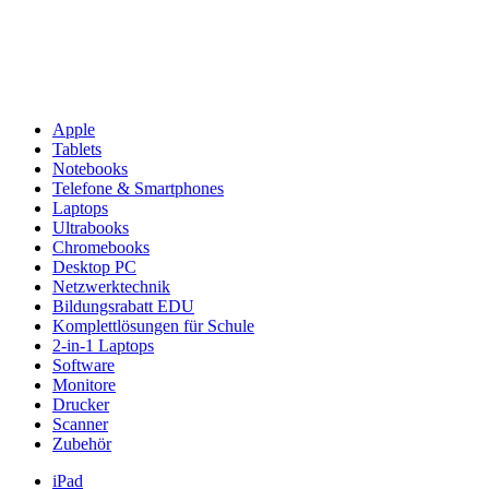
Apple
Tablets
Notebooks
Telefone & Smartphones
Laptops
Ultrabooks
Chromebooks
Desktop PC
Netzwerktechnik
Bildungsrabatt EDU
Komplettlösungen für Schule
2-in-1 Laptops
Software
Monitore
Drucker
Scanner
Zubehör
iPad