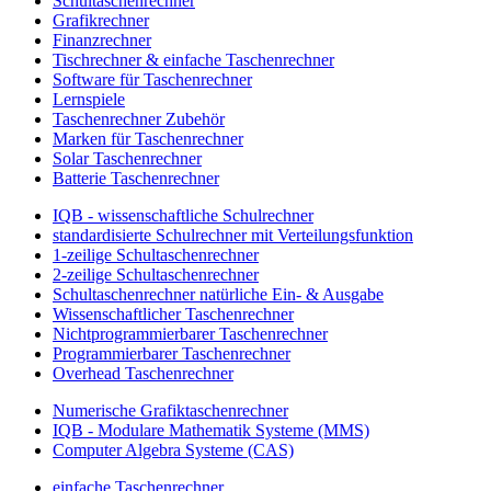
Schultaschenrechner
Grafikrechner
Finanzrechner
Tischrechner & einfache Taschenrechner
Software für Taschenrechner
Lernspiele
Taschenrechner Zubehör
Marken für Taschenrechner
Solar Taschenrechner
Batterie Taschenrechner
IQB - wissenschaftliche Schulrechner
standardisierte Schulrechner mit Verteilungsfunktion
1-zeilige Schultaschenrechner
2-zeilige Schultaschenrechner
Schultaschenrechner natürliche Ein- & Ausgabe
Wissenschaftlicher Taschenrechner
Nichtprogrammierbarer Taschenrechner
Programmierbarer Taschenrechner
Overhead Taschenrechner
Numerische Grafiktaschenrechner
IQB - Modulare Mathematik Systeme (MMS)
Computer Algebra Systeme (CAS)
einfache Taschenrechner