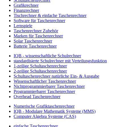
Schultaschenrechner
Grafikrechner
Finanzrechner
Tischrechner & einfache Taschenrechner
Software für Taschenrechner
Lernspiele
Taschenrechner Zubehör
Marken für Taschenrechner
Solar Taschenrechner
Batterie Taschenrechner
IQB - wissenschaftliche Schulrechner
standardisierte Schulrechner mit Verteilungsfunktion
1-zeilige Schultaschenrechner
2-zeilige Schultaschenrechner
Schultaschenrechner natürliche Ein- & Ausgabe
Wissenschaftlicher Taschenrechner
Nichtprogrammierbarer Taschenrechner
Programmierbarer Taschenrechner
Overhead Taschenrechner
Numerische Grafiktaschenrechner
IQB - Modulare Mathematik Systeme (MMS)
Computer Algebra Systeme (CAS)
einfache Taschenrechner