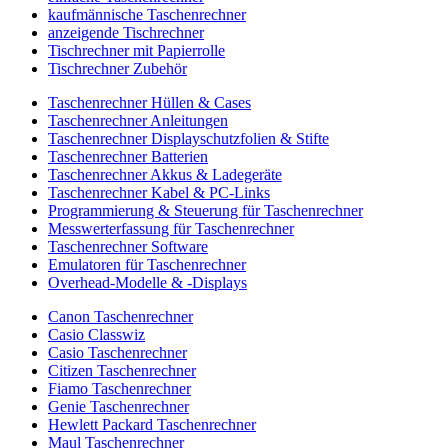
kaufmännische Taschenrechner
anzeigende Tischrechner
Tischrechner mit Papierrolle
Tischrechner Zubehör
Taschenrechner Hüllen & Cases
Taschenrechner Anleitungen
Taschenrechner Displayschutzfolien & Stifte
Taschenrechner Batterien
Taschenrechner Akkus & Ladegeräte
Taschenrechner Kabel & PC-Links
Programmierung & Steuerung für Taschenrechner
Messwerterfassung für Taschenrechner
Taschenrechner Software
Emulatoren für Taschenrechner
Overhead-Modelle & -Displays
Canon Taschenrechner
Casio Classwiz
Casio Taschenrechner
Citizen Taschenrechner
Fiamo Taschenrechner
Genie Taschenrechner
Hewlett Packard Taschenrechner
Maul Taschenrechner