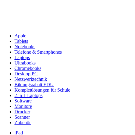
Apple
Tablets
Notebooks
Telefone & Smartphones
Laptops
Ultrabooks
Chromebooks
Desktop PC
Netzwerktechnik
Bildungsrabatt EDU
Komplettlösungen für Schule
2-in-1 Laptops
Software
Monitore
Drucker
Scanner
Zubehör
iPad