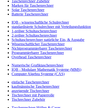
Taschenrechner Zubehör
Marken für Taschenrechner
Solar Taschenrechner
Batterie Taschenrechner
IQB - wissenschaftliche Schulrechner
standardisierte Schulrechner mit Verteilungsfunktion
1-zeilige Schultaschenrechner
2-zeilige Schultaschenrechner
Schultaschenrechner natürliche Ein- & Ausgabe
Wissenschaftlicher Taschenrechner
Nichtprogrammierbarer Taschenrechner
Programmierbarer Taschenrechner
Overhead Taschenrechner
Numerische Grafiktaschenrechner
IQB - Modulare Mathematik Systeme (MMS)
Computer Algebra Systeme (CAS)
einfache Taschenrechner
kaufmännische Taschenrechner
anzeigende Tischrechner
Tischrechner mit Papierrolle
Tischrechner Zubehör
Taschenrechner Hüllen & Cases