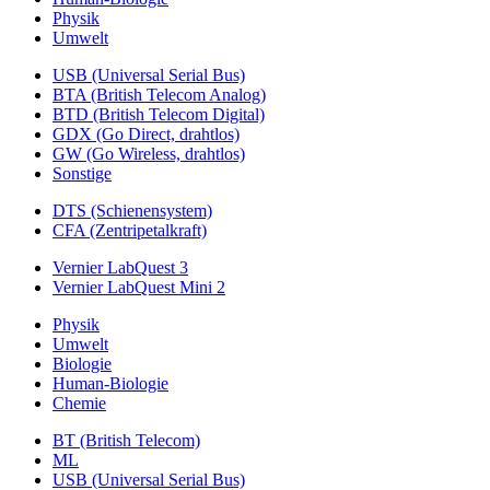
Physik
Umwelt
USB (Universal Serial Bus)
BTA (British Telecom Analog)
BTD (British Telecom Digital)
GDX (Go Direct, drahtlos)
GW (Go Wireless, drahtlos)
Sonstige
DTS (Schienensystem)
CFA (Zentripetalkraft)
Vernier LabQuest 3
Vernier LabQuest Mini 2
Physik
Umwelt
Biologie
Human-Biologie
Chemie
BT (British Telecom)
ML
USB (Universal Serial Bus)