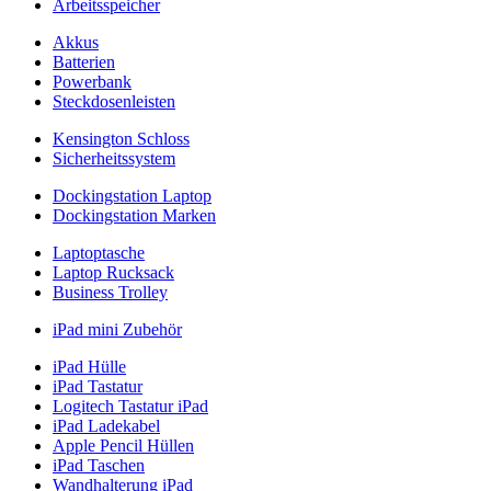
Arbeitsspeicher
Akkus
Batterien
Powerbank
Steckdosenleisten
Kensington Schloss
Sicherheitssystem
Dockingstation Laptop
Dockingstation Marken
Laptoptasche
Laptop Rucksack
Business Trolley
iPad mini Zubehör
iPad Hülle
iPad Tastatur
Logitech Tastatur iPad
iPad Ladekabel
Apple Pencil Hüllen
iPad Taschen
Wandhalterung iPad