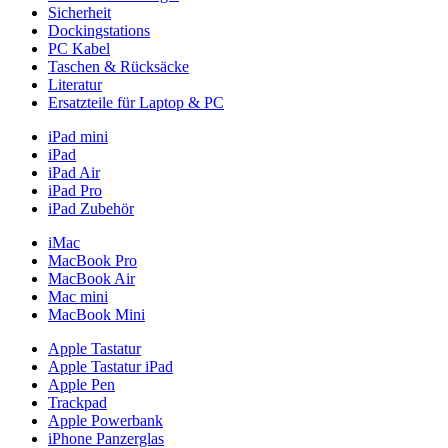
Sicherheit
Dockingstations
PC Kabel
Taschen & Rücksäcke
Literatur
Ersatzteile für Laptop & PC
iPad mini
iPad
iPad Air
iPad Pro
iPad Zubehör
iMac
MacBook Pro
MacBook Air
Mac mini
MacBook Mini
Apple Tastatur
Apple Tastatur iPad
Apple Pen
Trackpad
Apple Powerbank
iPhone Panzerglas