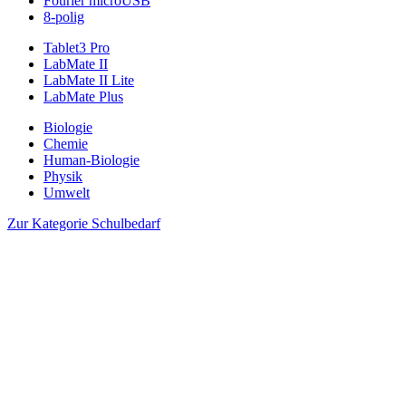
Fourier microUSB
8-polig
Tablet3 Pro
LabMate II
LabMate II Lite
LabMate Plus
Biologie
Chemie
Human-Biologie
Physik
Umwelt
Zur Kategorie Schulbedarf