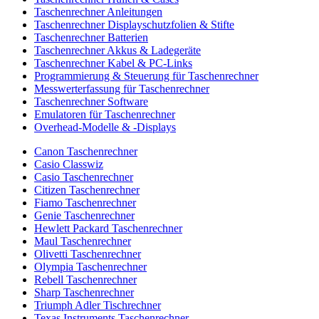
Taschenrechner Anleitungen
Taschenrechner Displayschutzfolien & Stifte
Taschenrechner Batterien
Taschenrechner Akkus & Ladegeräte
Taschenrechner Kabel & PC-Links
Programmierung & Steuerung für Taschenrechner
Messwerterfassung für Taschenrechner
Taschenrechner Software
Emulatoren für Taschenrechner
Overhead-Modelle & -Displays
Canon Taschenrechner
Casio Classwiz
Casio Taschenrechner
Citizen Taschenrechner
Fiamo Taschenrechner
Genie Taschenrechner
Hewlett Packard Taschenrechner
Maul Taschenrechner
Olivetti Taschenrechner
Olympia Taschenrechner
Rebell Taschenrechner
Sharp Taschenrechner
Triumph Adler Tischrechner
Texas Instruments Taschenrechner