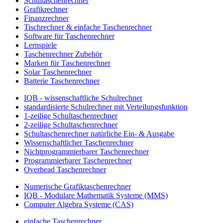
Schultaschenrechner
Grafikrechner
Finanzrechner
Tischrechner & einfache Taschenrechner
Software für Taschenrechner
Lernspiele
Taschenrechner Zubehör
Marken für Taschenrechner
Solar Taschenrechner
Batterie Taschenrechner
IQB - wissenschaftliche Schulrechner
standardisierte Schulrechner mit Verteilungsfunktion
1-zeilige Schultaschenrechner
2-zeilige Schultaschenrechner
Schultaschenrechner natürliche Ein- & Ausgabe
Wissenschaftlicher Taschenrechner
Nichtprogrammierbarer Taschenrechner
Programmierbarer Taschenrechner
Overhead Taschenrechner
Numerische Grafiktaschenrechner
IQB - Modulare Mathematik Systeme (MMS)
Computer Algebra Systeme (CAS)
einfache Taschenrechner