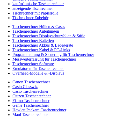
kaufmännische Taschenrechner
anzeigende Tischrechner
Tischrechner mit Papierrolle
Tischrechner Zubehör
Taschenrechner Hüllen & Cases
Taschenrechner Anleitungen
Taschenrechner Displayschutzfolien & Stifte
Taschenrechner Batterien
Taschenrechner Akkus & Ladegeräte
Taschenrechner Kabel & PC-Links
Programmierung & Steuerung für Taschenrechner
Messwerterfassung für Taschenrechner
Taschenrechner Software
Emulatoren für Taschenrechner
Overhead-Modelle & -Displays
Canon Taschenrechner
Casio Classwiz
Casio Taschenrechner
Citizen Taschenrechner
Fiamo Taschenrechner
Genie Taschenrechner
Hewlett Packard Taschenrechner
Maul Taschenrechner