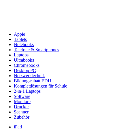
Apple
Tablets
Notebooks
Telefone & Smartphones
Laptops
Ultrabooks
Chromebooks
Desktop PC
Netzwerktechnik
Bildungsrabatt EDU
Komplettlösungen für Schule
2-in-1 Laptops
Software
Monitore
Drucker
Scanner
Zubehör
iPad