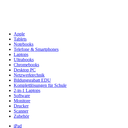
Apple
Tablets
Notebooks
Telefone & Smartphones
Laptops
Ultrabooks
Chromebooks
Desktop PC
Netzwerktechnik
Bildungsrabatt EDU
Komplettlösungen für Schule
2-in-1 Laptops
Software
Monitore
Drucker
Scanner
Zubehör
iPad