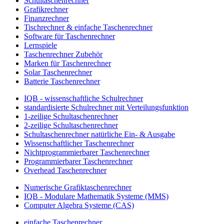
Schultaschenrechner
Grafikrechner
Finanzrechner
Tischrechner & einfache Taschenrechner
Software für Taschenrechner
Lernspiele
Taschenrechner Zubehör
Marken für Taschenrechner
Solar Taschenrechner
Batterie Taschenrechner
IQB - wissenschaftliche Schulrechner
standardisierte Schulrechner mit Verteilungsfunktion
1-zeilige Schultaschenrechner
2-zeilige Schultaschenrechner
Schultaschenrechner natürliche Ein- & Ausgabe
Wissenschaftlicher Taschenrechner
Nichtprogrammierbarer Taschenrechner
Programmierbarer Taschenrechner
Overhead Taschenrechner
Numerische Grafiktaschenrechner
IQB - Modulare Mathematik Systeme (MMS)
Computer Algebra Systeme (CAS)
einfache Taschenrechner