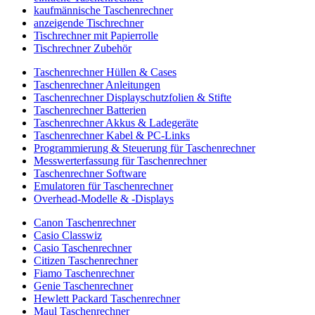
kaufmännische Taschenrechner
anzeigende Tischrechner
Tischrechner mit Papierrolle
Tischrechner Zubehör
Taschenrechner Hüllen & Cases
Taschenrechner Anleitungen
Taschenrechner Displayschutzfolien & Stifte
Taschenrechner Batterien
Taschenrechner Akkus & Ladegeräte
Taschenrechner Kabel & PC-Links
Programmierung & Steuerung für Taschenrechner
Messwerterfassung für Taschenrechner
Taschenrechner Software
Emulatoren für Taschenrechner
Overhead-Modelle & -Displays
Canon Taschenrechner
Casio Classwiz
Casio Taschenrechner
Citizen Taschenrechner
Fiamo Taschenrechner
Genie Taschenrechner
Hewlett Packard Taschenrechner
Maul Taschenrechner