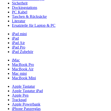
Sicherheit
Dockingstations
PC Kabel
Taschen & Rücksäcke
Literatur
Ersatzteile für Laptop & PC
iPad mini
iPad
iPad Air
iPad Pro
iPad Zubehör
iMac
MacBook Pro
MacBook Air
Mac mini
MacBook Mini
Apple Tastatur
Apple Tastatur iPad
Apple Pen
Trackpad
Apple Powerbank
iPhone Panzerglas