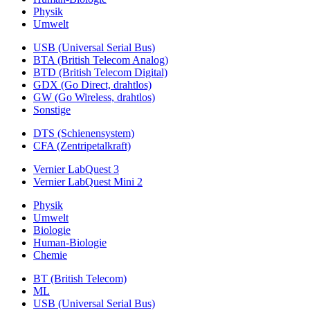
Physik
Umwelt
USB (Universal Serial Bus)
BTA (British Telecom Analog)
BTD (British Telecom Digital)
GDX (Go Direct, drahtlos)
GW (Go Wireless, drahtlos)
Sonstige
DTS (Schienensystem)
CFA (Zentripetalkraft)
Vernier LabQuest 3
Vernier LabQuest Mini 2
Physik
Umwelt
Biologie
Human-Biologie
Chemie
BT (British Telecom)
ML
USB (Universal Serial Bus)