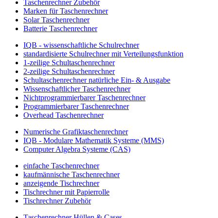
Taschenrechner Zubehör
Marken für Taschenrechner
Solar Taschenrechner
Batterie Taschenrechner
IQB - wissenschaftliche Schulrechner
standardisierte Schulrechner mit Verteilungsfunktion
1-zeilige Schultaschenrechner
2-zeilige Schultaschenrechner
Schultaschenrechner natürliche Ein- & Ausgabe
Wissenschaftlicher Taschenrechner
Nichtprogrammierbarer Taschenrechner
Programmierbarer Taschenrechner
Overhead Taschenrechner
Numerische Grafiktaschenrechner
IQB - Modulare Mathematik Systeme (MMS)
Computer Algebra Systeme (CAS)
einfache Taschenrechner
kaufmännische Taschenrechner
anzeigende Tischrechner
Tischrechner mit Papierrolle
Tischrechner Zubehör
Taschenrechner Hüllen & Cases