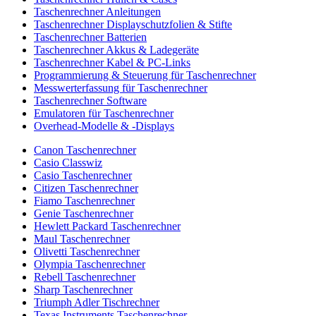
Taschenrechner Anleitungen
Taschenrechner Displayschutzfolien & Stifte
Taschenrechner Batterien
Taschenrechner Akkus & Ladegeräte
Taschenrechner Kabel & PC-Links
Programmierung & Steuerung für Taschenrechner
Messwerterfassung für Taschenrechner
Taschenrechner Software
Emulatoren für Taschenrechner
Overhead-Modelle & -Displays
Canon Taschenrechner
Casio Classwiz
Casio Taschenrechner
Citizen Taschenrechner
Fiamo Taschenrechner
Genie Taschenrechner
Hewlett Packard Taschenrechner
Maul Taschenrechner
Olivetti Taschenrechner
Olympia Taschenrechner
Rebell Taschenrechner
Sharp Taschenrechner
Triumph Adler Tischrechner
Texas Instruments Taschenrechner