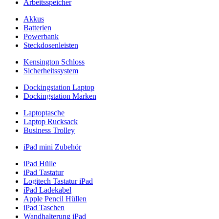
Arbeitsspeicher
Akkus
Batterien
Powerbank
Steckdosenleisten
Kensington Schloss
Sicherheitssystem
Dockingstation Laptop
Dockingstation Marken
Laptoptasche
Laptop Rucksack
Business Trolley
iPad mini Zubehör
iPad Hülle
iPad Tastatur
Logitech Tastatur iPad
iPad Ladekabel
Apple Pencil Hüllen
iPad Taschen
Wandhalterung iPad