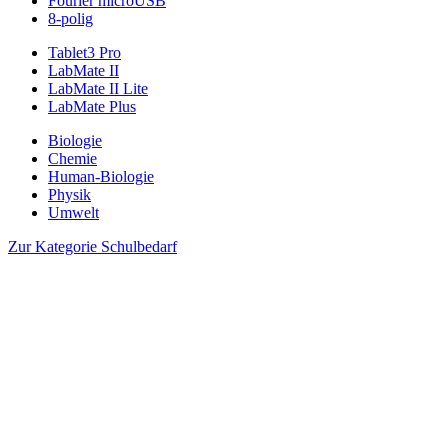
Fourier microUSB
8-polig
Tablet3 Pro
LabMate II
LabMate II Lite
LabMate Plus
Biologie
Chemie
Human-Biologie
Physik
Umwelt
Zur Kategorie Schulbedarf