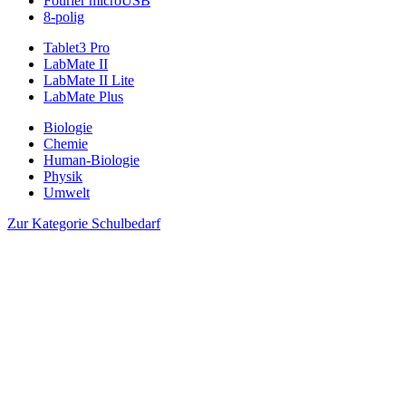
Fourier microUSB
8-polig
Tablet3 Pro
LabMate II
LabMate II Lite
LabMate Plus
Biologie
Chemie
Human-Biologie
Physik
Umwelt
Zur Kategorie Schulbedarf