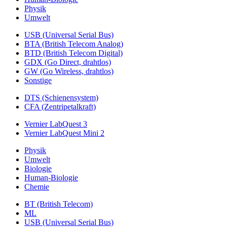
Physik
Umwelt
USB (Universal Serial Bus)
BTA (British Telecom Analog)
BTD (British Telecom Digital)
GDX (Go Direct, drahtlos)
GW (Go Wireless, drahtlos)
Sonstige
DTS (Schienensystem)
CFA (Zentripetalkraft)
Vernier LabQuest 3
Vernier LabQuest Mini 2
Physik
Umwelt
Biologie
Human-Biologie
Chemie
BT (British Telecom)
ML
USB (Universal Serial Bus)