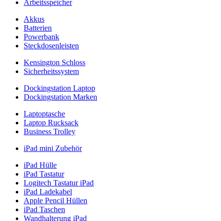
Arbeitsspeicher
Akkus
Batterien
Powerbank
Steckdosenleisten
Kensington Schloss
Sicherheitssystem
Dockingstation Laptop
Dockingstation Marken
Laptoptasche
Laptop Rucksack
Business Trolley
iPad mini Zubehör
iPad Hülle
iPad Tastatur
Logitech Tastatur iPad
iPad Ladekabel
Apple Pencil Hüllen
iPad Taschen
Wandhalterung iPad