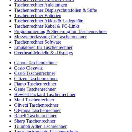
Taschenrechner Anleitungen
Taschenrechner Displayschutzfolien & Stifte
Taschenrechner Batterien
Taschenrechner Akkus & Ladegeräte
Taschenrechner Kabel & PC-Links
Programmierung & Steuerung für Taschenrechner
Messwerterfassung für Taschenrechner
Taschenrechner Software
Emulatoren für Taschenrechner
Overhead-Modelle & -Displays
Canon Taschenrechner
Casio Classwiz
Casio Taschenrechner
Citizen Taschenrechner
Fiamo Taschenrechner
Genie Taschenrechner
Hewlett Packard Taschenrechner
Maul Taschenrechner
Olivetti Taschenrechner
Olympia Taschenrechner
Rebell Taschenrechner
Sharp Taschenrechner
Triumph Adler Tischrechner
Texas Instruments Taschenrechner