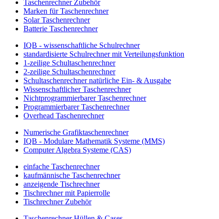
Taschenrechner Zubehör
Marken für Taschenrechner
Solar Taschenrechner
Batterie Taschenrechner
IQB - wissenschaftliche Schulrechner
standardisierte Schulrechner mit Verteilungsfunktion
1-zeilige Schultaschenrechner
2-zeilige Schultaschenrechner
Schultaschenrechner natürliche Ein- & Ausgabe
Wissenschaftlicher Taschenrechner
Nichtprogrammierbarer Taschenrechner
Programmierbarer Taschenrechner
Overhead Taschenrechner
Numerische Grafiktaschenrechner
IQB - Modulare Mathematik Systeme (MMS)
Computer Algebra Systeme (CAS)
einfache Taschenrechner
kaufmännische Taschenrechner
anzeigende Tischrechner
Tischrechner mit Papierrolle
Tischrechner Zubehör
Taschenrechner Hüllen & Cases