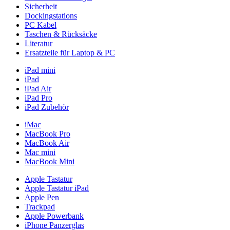
Sicherheit
Dockingstations
PC Kabel
Taschen & Rücksäcke
Literatur
Ersatzteile für Laptop & PC
iPad mini
iPad
iPad Air
iPad Pro
iPad Zubehör
iMac
MacBook Pro
MacBook Air
Mac mini
MacBook Mini
Apple Tastatur
Apple Tastatur iPad
Apple Pen
Trackpad
Apple Powerbank
iPhone Panzerglas