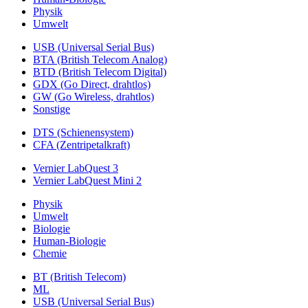
Physik
Umwelt
USB (Universal Serial Bus)
BTA (British Telecom Analog)
BTD (British Telecom Digital)
GDX (Go Direct, drahtlos)
GW (Go Wireless, drahtlos)
Sonstige
DTS (Schienensystem)
CFA (Zentripetalkraft)
Vernier LabQuest 3
Vernier LabQuest Mini 2
Physik
Umwelt
Biologie
Human-Biologie
Chemie
BT (British Telecom)
ML
USB (Universal Serial Bus)