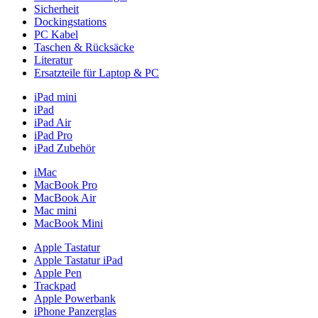
Sicherheit
Dockingstations
PC Kabel
Taschen & Rücksäcke
Literatur
Ersatzteile für Laptop & PC
iPad mini
iPad
iPad Air
iPad Pro
iPad Zubehör
iMac
MacBook Pro
MacBook Air
Mac mini
MacBook Mini
Apple Tastatur
Apple Tastatur iPad
Apple Pen
Trackpad
Apple Powerbank
iPhone Panzerglas