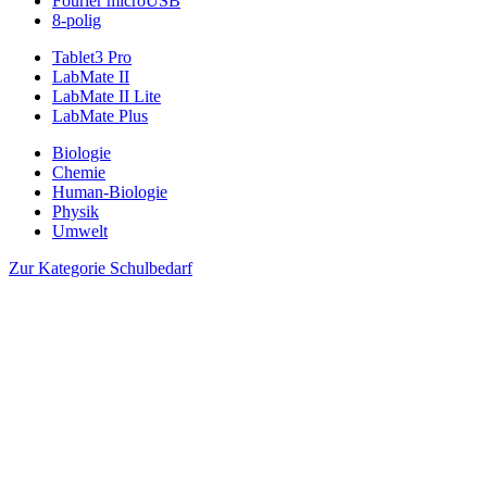
Fourier microUSB
8-polig
Tablet3 Pro
LabMate II
LabMate II Lite
LabMate Plus
Biologie
Chemie
Human-Biologie
Physik
Umwelt
Zur Kategorie Schulbedarf