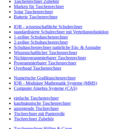
Taschenrechner Zubehör
Marken für Taschenrechner
Solar Taschenrechner
Batterie Taschenrechner
IQB - wissenschaftliche Schulrechner
standardisierte Schulrechner mit Verteilungsfunktion
1-zeilige Schultaschenrechner
2-zeilige Schultaschenrechner
Schultaschenrechner natürliche Ein- & Ausgabe
Wissenschaftlicher Taschenrechner
Nichtprogrammierbarer Taschenrechner
Programmierbarer Taschenrechner
Overhead Taschenrechner
Numerische Grafiktaschenrechner
IQB - Modulare Mathematik Systeme (MMS)
Computer Algebra Systeme (CAS)
einfache Taschenrechner
kaufmännische Taschenrechner
anzeigende Tischrechner
Tischrechner mit Papierrolle
Tischrechner Zubehör
Taschenrechner Hüllen & Cases