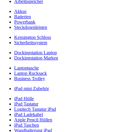
Arbeitsspeicher
Akkus
Batterien
Powerbank
Steckdosenleisten
Kensington Schloss
Sicherheitssystem
Dockingstation Laptop
Dockingstation Marken
Laptoptasche
Laptop Rucksack
Business Trolley
iPad mini Zubehör
iPad Hülle
iPad Tastatur
Logitech Tastatur iPad
iPad Ladekabel
Apple Pencil Hüllen
iPad Taschen
Wandhalterung iPad