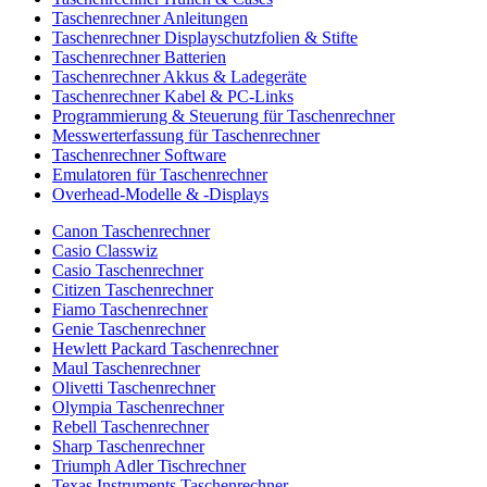
Taschenrechner Anleitungen
Taschenrechner Displayschutzfolien & Stifte
Taschenrechner Batterien
Taschenrechner Akkus & Ladegeräte
Taschenrechner Kabel & PC-Links
Programmierung & Steuerung für Taschenrechner
Messwerterfassung für Taschenrechner
Taschenrechner Software
Emulatoren für Taschenrechner
Overhead-Modelle & -Displays
Canon Taschenrechner
Casio Classwiz
Casio Taschenrechner
Citizen Taschenrechner
Fiamo Taschenrechner
Genie Taschenrechner
Hewlett Packard Taschenrechner
Maul Taschenrechner
Olivetti Taschenrechner
Olympia Taschenrechner
Rebell Taschenrechner
Sharp Taschenrechner
Triumph Adler Tischrechner
Texas Instruments Taschenrechner