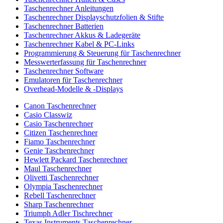
Taschenrechner Anleitungen
Taschenrechner Displayschutzfolien & Stifte
Taschenrechner Batterien
Taschenrechner Akkus & Ladegeräte
Taschenrechner Kabel & PC-Links
Programmierung & Steuerung für Taschenrechner
Messwerterfassung für Taschenrechner
Taschenrechner Software
Emulatoren für Taschenrechner
Overhead-Modelle & -Displays
Canon Taschenrechner
Casio Classwiz
Casio Taschenrechner
Citizen Taschenrechner
Fiamo Taschenrechner
Genie Taschenrechner
Hewlett Packard Taschenrechner
Maul Taschenrechner
Olivetti Taschenrechner
Olympia Taschenrechner
Rebell Taschenrechner
Sharp Taschenrechner
Triumph Adler Tischrechner
Texas Instruments Taschenrechner