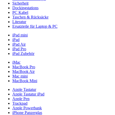
Sicherheit
Dockingstations
PC Kabel
Taschen & Rücksäcke
Literatur
Ersatzteile für Laptop & PC
iPad mini
iPad
iPad Air
iPad Pro
iPad Zubehör
iMac
MacBook Pro
MacBook Air
Mac mini
MacBook Mini
Apple Tastatur
Apple Tastatur iPad
Apple Pen
Trackpad
Apple Powerbank
iPhone Panzerglas