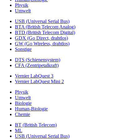
Physik
Umwelt
USB (Universal Serial Bus)
BTA (British Telecom Analog)
BTD (British Telecom Digital)
GDX (Go Direct, drahtlos)
GW (Go Wireless, drahtlos)
Sonstige
DTS (Schienensystem)
CFA (Zentripetalkraft)
Vernier LabQuest 3
Vernier LabQuest Mini 2
Physik
Umwelt
Biologie
Human-Biologie
Chemie
BT (British Telecom)
ML
USB (Universal Serial Bus)