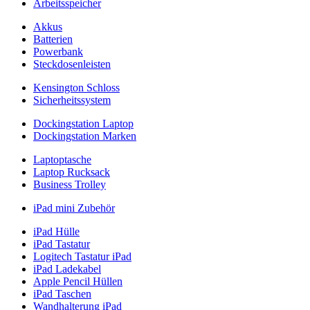
Arbeitsspeicher
Akkus
Batterien
Powerbank
Steckdosenleisten
Kensington Schloss
Sicherheitssystem
Dockingstation Laptop
Dockingstation Marken
Laptoptasche
Laptop Rucksack
Business Trolley
iPad mini Zubehör
iPad Hülle
iPad Tastatur
Logitech Tastatur iPad
iPad Ladekabel
Apple Pencil Hüllen
iPad Taschen
Wandhalterung iPad