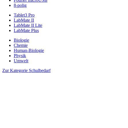
Fourier microUSB
8-polig
Tablet3 Pro
LabMate II
LabMate II Lite
LabMate Plus
Biologie
Chemie
Human-Biologie
Physik
Umwelt
Zur Kategorie Schulbedarf