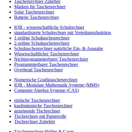
Taschenrechner Zubehör
Marken für Taschenrechner
Solar Taschenrechner
Batterie Taschenrechner
IQB - wissenschaftliche Schulrechner
standardisierte Schulrechner mit Verteilungsfunktion
1-zeilige Schultaschenrechner
2-zeilige Schultaschenrechner
Schultaschenrechner natürliche Ein- & Ausgabe
Wissenschaftlicher Taschenrechner
Nichtprogrammierbarer Taschenrechner
Programmierbarer Taschenrechner
Overhead Taschenrechner
Numerische Grafiktaschenrechner
IQB - Modulare Mathematik Systeme (MMS)
Computer Algebra Systeme (CAS)
einfache Taschenrechner
kaufmännische Taschenrechner
anzeigende Tischrechner
Tischrechner mit Papierrolle
Tischrechner Zubehör
Taschenrechner Hüllen & Cases