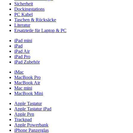
Sicherheit
Dockingstations
PC Kabel
Taschen & Rücksäcke
Literatur
Ersatzteile für Laptop & PC
iPad mini
iPad
iPad Air
iPad Pro
iPad Zubehör
iMac
MacBook Pro
MacBook Air
Mac mini
MacBook Mini
Apple Tastatur
Apple Tastatur iPad
Apple Pen
Trackpad
Apple Powerbank
iPhone Panzerglas