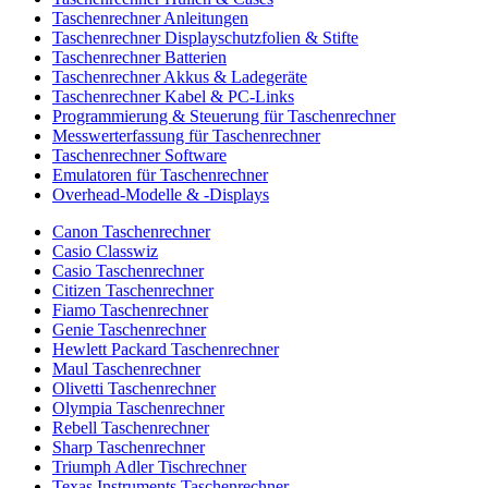
Taschenrechner Anleitungen
Taschenrechner Displayschutzfolien & Stifte
Taschenrechner Batterien
Taschenrechner Akkus & Ladegeräte
Taschenrechner Kabel & PC-Links
Programmierung & Steuerung für Taschenrechner
Messwerterfassung für Taschenrechner
Taschenrechner Software
Emulatoren für Taschenrechner
Overhead-Modelle & -Displays
Canon Taschenrechner
Casio Classwiz
Casio Taschenrechner
Citizen Taschenrechner
Fiamo Taschenrechner
Genie Taschenrechner
Hewlett Packard Taschenrechner
Maul Taschenrechner
Olivetti Taschenrechner
Olympia Taschenrechner
Rebell Taschenrechner
Sharp Taschenrechner
Triumph Adler Tischrechner
Texas Instruments Taschenrechner