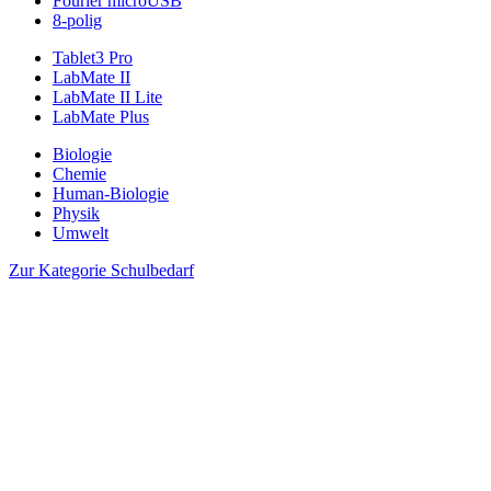
Fourier microUSB
8-polig
Tablet3 Pro
LabMate II
LabMate II Lite
LabMate Plus
Biologie
Chemie
Human-Biologie
Physik
Umwelt
Zur Kategorie Schulbedarf