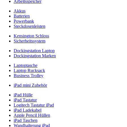
Arbeitsspeicher
Akkus
Batterien
Powerbank
Steckdosenleisten
Kensington Schloss
Sicherheitssystem
Dockingstation Laptop
Dockingstation Marken
Laptoptasche
Laptop Rucksack
Business Trolley
iPad mini Zubehör
iPad Hülle
iPad Tastatur
Logitech Tastatur iPad
iPad Ladekabel
Apple Pencil Hüllen
iPad Taschen
Wandhalterung iPad