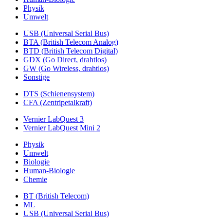
Physik
Umwelt
USB (Universal Serial Bus)
BTA (British Telecom Analog)
BTD (British Telecom Digital)
GDX (Go Direct, drahtlos)
GW (Go Wireless, drahtlos)
Sonstige
DTS (Schienensystem)
CFA (Zentripetalkraft)
Vernier LabQuest 3
Vernier LabQuest Mini 2
Physik
Umwelt
Biologie
Human-Biologie
Chemie
BT (British Telecom)
ML
USB (Universal Serial Bus)