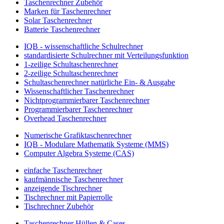
Taschenrechner Zubehör
Marken für Taschenrechner
Solar Taschenrechner
Batterie Taschenrechner
IQB - wissenschaftliche Schulrechner
standardisierte Schulrechner mit Verteilungsfunktion
1-zeilige Schultaschenrechner
2-zeilige Schultaschenrechner
Schultaschenrechner natürliche Ein- & Ausgabe
Wissenschaftlicher Taschenrechner
Nichtprogrammierbarer Taschenrechner
Programmierbarer Taschenrechner
Overhead Taschenrechner
Numerische Grafiktaschenrechner
IQB - Modulare Mathematik Systeme (MMS)
Computer Algebra Systeme (CAS)
einfache Taschenrechner
kaufmännische Taschenrechner
anzeigende Tischrechner
Tischrechner mit Papierrolle
Tischrechner Zubehör
Taschenrechner Hüllen & Cases