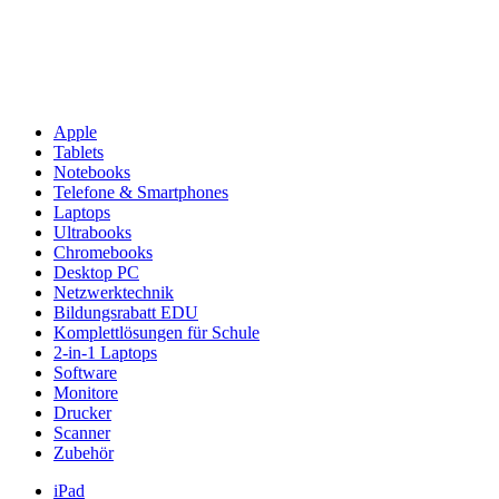
Apple
Tablets
Notebooks
Telefone & Smartphones
Laptops
Ultrabooks
Chromebooks
Desktop PC
Netzwerktechnik
Bildungsrabatt EDU
Komplettlösungen für Schule
2-in-1 Laptops
Software
Monitore
Drucker
Scanner
Zubehör
iPad