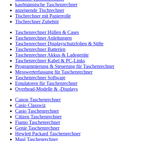
kaufmännische Taschenrechner
anzeigende Tischrechner
Tischrechner mit Papierrolle
Tischrechner Zubehör
Taschenrechner Hüllen & Cases
Taschenrechner Anleitungen
Taschenrechner Displayschutzfolien & Stifte
Taschenrechner Batterien
Taschenrechner Akkus & Ladegeräte
Taschenrechner Kabel & PC-Links
Programmierung & Steuerung für Taschenrechner
Messwerterfassung für Taschenrechner
Taschenrechner Software
Emulatoren für Taschenrechner
Overhead-Modelle & -Displays
Canon Taschenrechner
Casio Classwiz
Casio Taschenrechner
Citizen Taschenrechner
Fiamo Taschenrechner
Genie Taschenrechner
Hewlett Packard Taschenrechner
Maul Taschenrechner