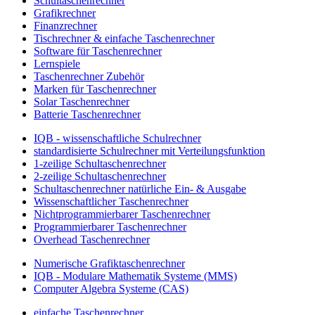
Schultaschenrechner
Grafikrechner
Finanzrechner
Tischrechner & einfache Taschenrechner
Software für Taschenrechner
Lernspiele
Taschenrechner Zubehör
Marken für Taschenrechner
Solar Taschenrechner
Batterie Taschenrechner
IQB - wissenschaftliche Schulrechner
standardisierte Schulrechner mit Verteilungsfunktion
1-zeilige Schultaschenrechner
2-zeilige Schultaschenrechner
Schultaschenrechner natürliche Ein- & Ausgabe
Wissenschaftlicher Taschenrechner
Nichtprogrammierbarer Taschenrechner
Programmierbarer Taschenrechner
Overhead Taschenrechner
Numerische Grafiktaschenrechner
IQB - Modulare Mathematik Systeme (MMS)
Computer Algebra Systeme (CAS)
einfache Taschenrechner