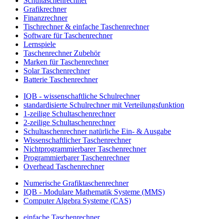
Schultaschenrechner
Grafikrechner
Finanzrechner
Tischrechner & einfache Taschenrechner
Software für Taschenrechner
Lernspiele
Taschenrechner Zubehör
Marken für Taschenrechner
Solar Taschenrechner
Batterie Taschenrechner
IQB - wissenschaftliche Schulrechner
standardisierte Schulrechner mit Verteilungsfunktion
1-zeilige Schultaschenrechner
2-zeilige Schultaschenrechner
Schultaschenrechner natürliche Ein- & Ausgabe
Wissenschaftlicher Taschenrechner
Nichtprogrammierbarer Taschenrechner
Programmierbarer Taschenrechner
Overhead Taschenrechner
Numerische Grafiktaschenrechner
IQB - Modulare Mathematik Systeme (MMS)
Computer Algebra Systeme (CAS)
einfache Taschenrechner