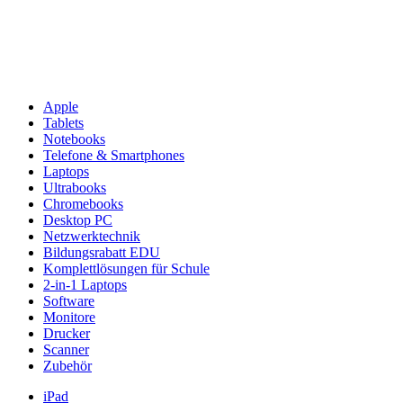
Apple
Tablets
Notebooks
Telefone & Smartphones
Laptops
Ultrabooks
Chromebooks
Desktop PC
Netzwerktechnik
Bildungsrabatt EDU
Komplettlösungen für Schule
2-in-1 Laptops
Software
Monitore
Drucker
Scanner
Zubehör
iPad