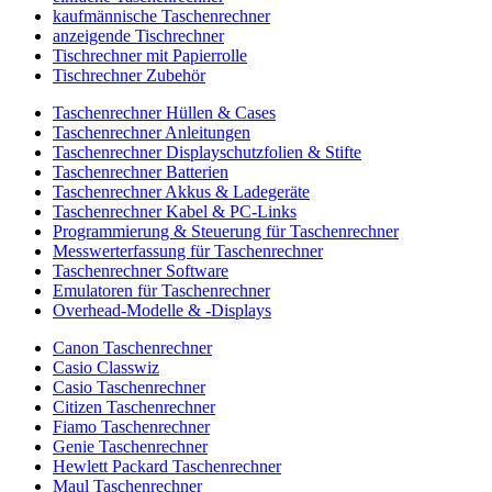
kaufmännische Taschenrechner
anzeigende Tischrechner
Tischrechner mit Papierrolle
Tischrechner Zubehör
Taschenrechner Hüllen & Cases
Taschenrechner Anleitungen
Taschenrechner Displayschutzfolien & Stifte
Taschenrechner Batterien
Taschenrechner Akkus & Ladegeräte
Taschenrechner Kabel & PC-Links
Programmierung & Steuerung für Taschenrechner
Messwerterfassung für Taschenrechner
Taschenrechner Software
Emulatoren für Taschenrechner
Overhead-Modelle & -Displays
Canon Taschenrechner
Casio Classwiz
Casio Taschenrechner
Citizen Taschenrechner
Fiamo Taschenrechner
Genie Taschenrechner
Hewlett Packard Taschenrechner
Maul Taschenrechner