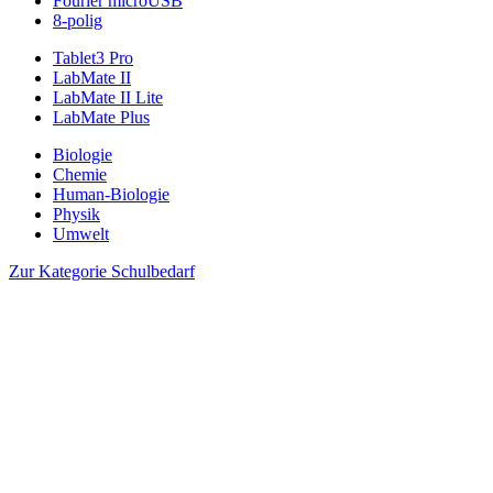
Fourier microUSB
8-polig
Tablet3 Pro
LabMate II
LabMate II Lite
LabMate Plus
Biologie
Chemie
Human-Biologie
Physik
Umwelt
Zur Kategorie Schulbedarf