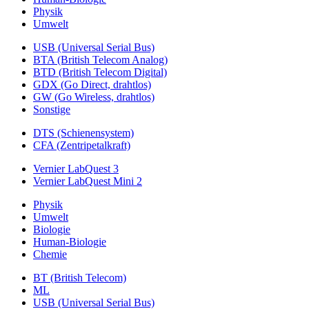
Physik
Umwelt
USB (Universal Serial Bus)
BTA (British Telecom Analog)
BTD (British Telecom Digital)
GDX (Go Direct, drahtlos)
GW (Go Wireless, drahtlos)
Sonstige
DTS (Schienensystem)
CFA (Zentripetalkraft)
Vernier LabQuest 3
Vernier LabQuest Mini 2
Physik
Umwelt
Biologie
Human-Biologie
Chemie
BT (British Telecom)
ML
USB (Universal Serial Bus)