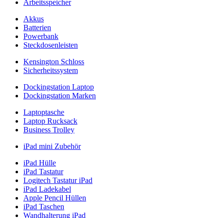
Arbeitsspeicher
Akkus
Batterien
Powerbank
Steckdosenleisten
Kensington Schloss
Sicherheitssystem
Dockingstation Laptop
Dockingstation Marken
Laptoptasche
Laptop Rucksack
Business Trolley
iPad mini Zubehör
iPad Hülle
iPad Tastatur
Logitech Tastatur iPad
iPad Ladekabel
Apple Pencil Hüllen
iPad Taschen
Wandhalterung iPad