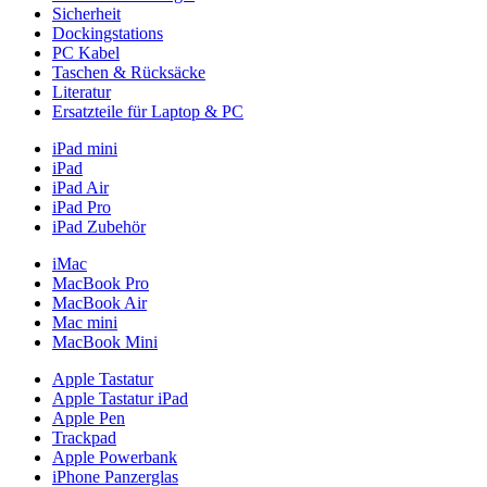
Sicherheit
Dockingstations
PC Kabel
Taschen & Rücksäcke
Literatur
Ersatzteile für Laptop & PC
iPad mini
iPad
iPad Air
iPad Pro
iPad Zubehör
iMac
MacBook Pro
MacBook Air
Mac mini
MacBook Mini
Apple Tastatur
Apple Tastatur iPad
Apple Pen
Trackpad
Apple Powerbank
iPhone Panzerglas