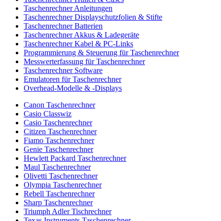
Taschenrechner Anleitungen
Taschenrechner Displayschutzfolien & Stifte
Taschenrechner Batterien
Taschenrechner Akkus & Ladegeräte
Taschenrechner Kabel & PC-Links
Programmierung & Steuerung für Taschenrechner
Messwerterfassung für Taschenrechner
Taschenrechner Software
Emulatoren für Taschenrechner
Overhead-Modelle & -Displays
Canon Taschenrechner
Casio Classwiz
Casio Taschenrechner
Citizen Taschenrechner
Fiamo Taschenrechner
Genie Taschenrechner
Hewlett Packard Taschenrechner
Maul Taschenrechner
Olivetti Taschenrechner
Olympia Taschenrechner
Rebell Taschenrechner
Sharp Taschenrechner
Triumph Adler Tischrechner
Texas Instruments Taschenrechner