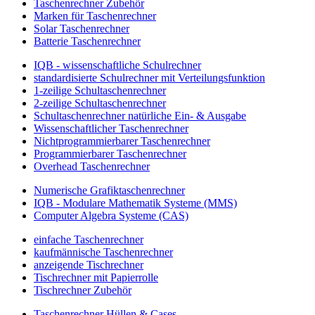
Taschenrechner Zubehör
Marken für Taschenrechner
Solar Taschenrechner
Batterie Taschenrechner
IQB - wissenschaftliche Schulrechner
standardisierte Schulrechner mit Verteilungsfunktion
1-zeilige Schultaschenrechner
2-zeilige Schultaschenrechner
Schultaschenrechner natürliche Ein- & Ausgabe
Wissenschaftlicher Taschenrechner
Nichtprogrammierbarer Taschenrechner
Programmierbarer Taschenrechner
Overhead Taschenrechner
Numerische Grafiktaschenrechner
IQB - Modulare Mathematik Systeme (MMS)
Computer Algebra Systeme (CAS)
einfache Taschenrechner
kaufmännische Taschenrechner
anzeigende Tischrechner
Tischrechner mit Papierrolle
Tischrechner Zubehör
Taschenrechner Hüllen & Cases