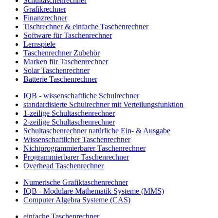
Schultaschenrechner
Grafikrechner
Finanzrechner
Tischrechner & einfache Taschenrechner
Software für Taschenrechner
Lernspiele
Taschenrechner Zubehör
Marken für Taschenrechner
Solar Taschenrechner
Batterie Taschenrechner
IQB - wissenschaftliche Schulrechner
standardisierte Schulrechner mit Verteilungsfunktion
1-zeilige Schultaschenrechner
2-zeilige Schultaschenrechner
Schultaschenrechner natürliche Ein- & Ausgabe
Wissenschaftlicher Taschenrechner
Nichtprogrammierbarer Taschenrechner
Programmierbarer Taschenrechner
Overhead Taschenrechner
Numerische Grafiktaschenrechner
IQB - Modulare Mathematik Systeme (MMS)
Computer Algebra Systeme (CAS)
einfache Taschenrechner