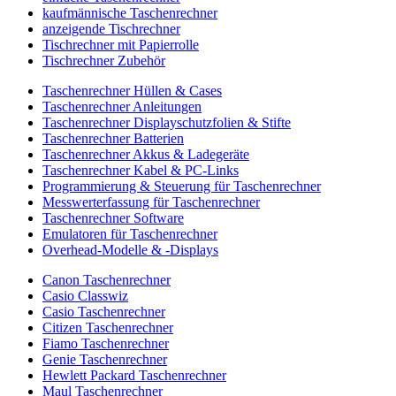
kaufmännische Taschenrechner
anzeigende Tischrechner
Tischrechner mit Papierrolle
Tischrechner Zubehör
Taschenrechner Hüllen & Cases
Taschenrechner Anleitungen
Taschenrechner Displayschutzfolien & Stifte
Taschenrechner Batterien
Taschenrechner Akkus & Ladegeräte
Taschenrechner Kabel & PC-Links
Programmierung & Steuerung für Taschenrechner
Messwerterfassung für Taschenrechner
Taschenrechner Software
Emulatoren für Taschenrechner
Overhead-Modelle & -Displays
Canon Taschenrechner
Casio Classwiz
Casio Taschenrechner
Citizen Taschenrechner
Fiamo Taschenrechner
Genie Taschenrechner
Hewlett Packard Taschenrechner
Maul Taschenrechner