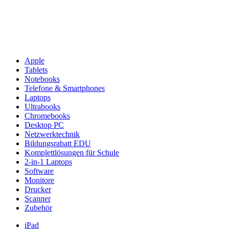
Apple
Tablets
Notebooks
Telefone & Smartphones
Laptops
Ultrabooks
Chromebooks
Desktop PC
Netzwerktechnik
Bildungsrabatt EDU
Komplettlösungen für Schule
2-in-1 Laptops
Software
Monitore
Drucker
Scanner
Zubehör
iPad