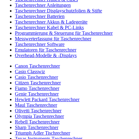
Taschenrechner Anleitungen
Taschenrechner Displayschutzfolien & Stifte
Taschenrechner Batterien
Taschenrechner Akkus & Ladegeräte
Taschenrechner Kabel & PC-Links
Programmierung & Steuerung für Taschenrechner
Messwerterfassung für Taschenrechner
Taschenrechner Software
Emulatoren für Taschenrechner
Overhead-Modelle & -Displays
Canon Taschenrechner
Casio Classwiz
Casio Taschenrechner
Citizen Taschenrechner
Fiamo Taschenrechner
Genie Taschenrechner
Hewlett Packard Taschenrechner
Maul Taschenrechner
Olivetti Taschenrechner
Olympia Taschenrechner
Rebell Taschenrechner
Sharp Taschenrechner
Triumph Adler Tischrechner
Texas Instruments Taschenrechner