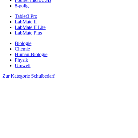
Fourier microUSB
8-polig
Tablet3 Pro
LabMate II
LabMate II Lite
LabMate Plus
Biologie
Chemie
Human-Biologie
Physik
Umwelt
Zur Kategorie Schulbedarf