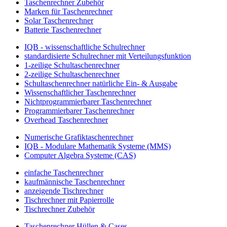
Taschenrechner Zubehör
Marken für Taschenrechner
Solar Taschenrechner
Batterie Taschenrechner
IQB - wissenschaftliche Schulrechner
standardisierte Schulrechner mit Verteilungsfunktion
1-zeilige Schultaschenrechner
2-zeilige Schultaschenrechner
Schultaschenrechner natürliche Ein- & Ausgabe
Wissenschaftlicher Taschenrechner
Nichtprogrammierbarer Taschenrechner
Programmierbarer Taschenrechner
Overhead Taschenrechner
Numerische Grafiktaschenrechner
IQB - Modulare Mathematik Systeme (MMS)
Computer Algebra Systeme (CAS)
einfache Taschenrechner
kaufmännische Taschenrechner
anzeigende Tischrechner
Tischrechner mit Papierrolle
Tischrechner Zubehör
Taschenrechner Hüllen & Cases