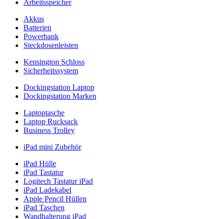
Arbeitsspeicher
Akkus
Batterien
Powerbank
Steckdosenleisten
Kensington Schloss
Sicherheitssystem
Dockingstation Laptop
Dockingstation Marken
Laptoptasche
Laptop Rucksack
Business Trolley
iPad mini Zubehör
iPad Hülle
iPad Tastatur
Logitech Tastatur iPad
iPad Ladekabel
Apple Pencil Hüllen
iPad Taschen
Wandhalterung iPad