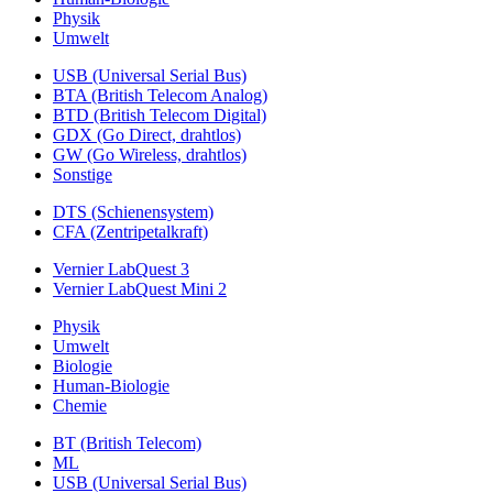
Physik
Umwelt
USB (Universal Serial Bus)
BTA (British Telecom Analog)
BTD (British Telecom Digital)
GDX (Go Direct, drahtlos)
GW (Go Wireless, drahtlos)
Sonstige
DTS (Schienensystem)
CFA (Zentripetalkraft)
Vernier LabQuest 3
Vernier LabQuest Mini 2
Physik
Umwelt
Biologie
Human-Biologie
Chemie
BT (British Telecom)
ML
USB (Universal Serial Bus)