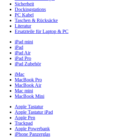
Sicherheit
Dockingstations
PC Kabel
Taschen & Rücksäcke
Literatur
Ersatzteile für Laptop & PC
iPad mini
iPad
iPad Air
iPad Pro
iPad Zubehör
iMac
MacBook Pro
MacBook Air
Mac mini
MacBook Mini
Apple Tastatur
Apple Tastatur iPad
Apple Pen
Trackpad
Apple Powerbank
iPhone Panzerglas