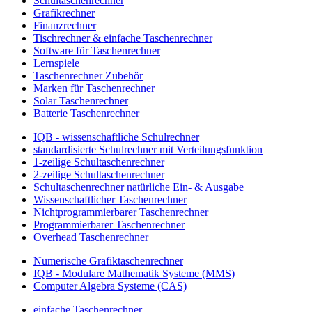
Schultaschenrechner
Grafikrechner
Finanzrechner
Tischrechner & einfache Taschenrechner
Software für Taschenrechner
Lernspiele
Taschenrechner Zubehör
Marken für Taschenrechner
Solar Taschenrechner
Batterie Taschenrechner
IQB - wissenschaftliche Schulrechner
standardisierte Schulrechner mit Verteilungsfunktion
1-zeilige Schultaschenrechner
2-zeilige Schultaschenrechner
Schultaschenrechner natürliche Ein- & Ausgabe
Wissenschaftlicher Taschenrechner
Nichtprogrammierbarer Taschenrechner
Programmierbarer Taschenrechner
Overhead Taschenrechner
Numerische Grafiktaschenrechner
IQB - Modulare Mathematik Systeme (MMS)
Computer Algebra Systeme (CAS)
einfache Taschenrechner