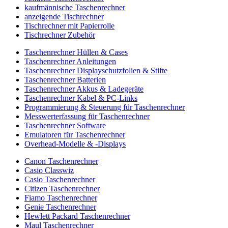
kaufmännische Taschenrechner
anzeigende Tischrechner
Tischrechner mit Papierrolle
Tischrechner Zubehör
Taschenrechner Hüllen & Cases
Taschenrechner Anleitungen
Taschenrechner Displayschutzfolien & Stifte
Taschenrechner Batterien
Taschenrechner Akkus & Ladegeräte
Taschenrechner Kabel & PC-Links
Programmierung & Steuerung für Taschenrechner
Messwerterfassung für Taschenrechner
Taschenrechner Software
Emulatoren für Taschenrechner
Overhead-Modelle & -Displays
Canon Taschenrechner
Casio Classwiz
Casio Taschenrechner
Citizen Taschenrechner
Fiamo Taschenrechner
Genie Taschenrechner
Hewlett Packard Taschenrechner
Maul Taschenrechner