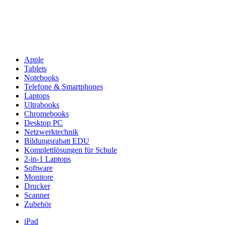
Apple
Tablets
Notebooks
Telefone & Smartphones
Laptops
Ultrabooks
Chromebooks
Desktop PC
Netzwerktechnik
Bildungsrabatt EDU
Komplettlösungen für Schule
2-in-1 Laptops
Software
Monitore
Drucker
Scanner
Zubehör
iPad