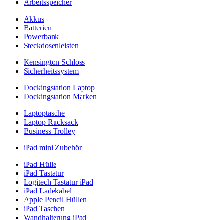
Arbeitsspeicher
Akkus
Batterien
Powerbank
Steckdosenleisten
Kensington Schloss
Sicherheitssystem
Dockingstation Laptop
Dockingstation Marken
Laptoptasche
Laptop Rucksack
Business Trolley
iPad mini Zubehör
iPad Hülle
iPad Tastatur
Logitech Tastatur iPad
iPad Ladekabel
Apple Pencil Hüllen
iPad Taschen
Wandhalterung iPad