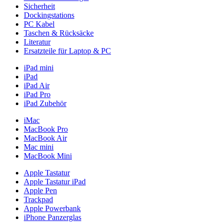
Sicherheit
Dockingstations
PC Kabel
Taschen & Rücksäcke
Literatur
Ersatzteile für Laptop & PC
iPad mini
iPad
iPad Air
iPad Pro
iPad Zubehör
iMac
MacBook Pro
MacBook Air
Mac mini
MacBook Mini
Apple Tastatur
Apple Tastatur iPad
Apple Pen
Trackpad
Apple Powerbank
iPhone Panzerglas