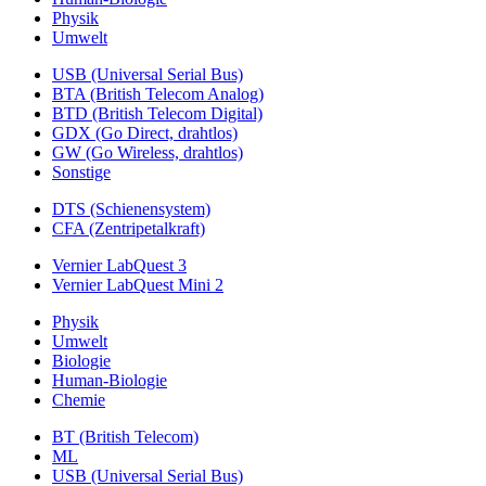
Physik
Umwelt
USB (Universal Serial Bus)
BTA (British Telecom Analog)
BTD (British Telecom Digital)
GDX (Go Direct, drahtlos)
GW (Go Wireless, drahtlos)
Sonstige
DTS (Schienensystem)
CFA (Zentripetalkraft)
Vernier LabQuest 3
Vernier LabQuest Mini 2
Physik
Umwelt
Biologie
Human-Biologie
Chemie
BT (British Telecom)
ML
USB (Universal Serial Bus)