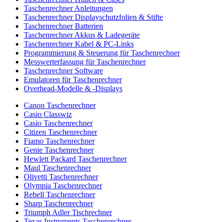
Taschenrechner Anleitungen
Taschenrechner Displayschutzfolien & Stifte
Taschenrechner Batterien
Taschenrechner Akkus & Ladegeräte
Taschenrechner Kabel & PC-Links
Programmierung & Steuerung für Taschenrechner
Messwerterfassung für Taschenrechner
Taschenrechner Software
Emulatoren für Taschenrechner
Overhead-Modelle & -Displays
Canon Taschenrechner
Casio Classwiz
Casio Taschenrechner
Citizen Taschenrechner
Fiamo Taschenrechner
Genie Taschenrechner
Hewlett Packard Taschenrechner
Maul Taschenrechner
Olivetti Taschenrechner
Olympia Taschenrechner
Rebell Taschenrechner
Sharp Taschenrechner
Triumph Adler Tischrechner
Texas Instruments Taschenrechner