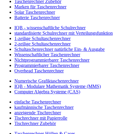
Taschenrechner Zubehör
Marken für Taschenrechner
Solar Taschenrechner
Batterie Taschenrechner
IQB - wissenschaftliche Schulrechner
standardisierte Schulrechner mit Verteilungsfunktion
1-zeilige Schultaschenrechner
2-zeilige Schultaschenrechner
Schultaschenrechner natürliche Ein- & Ausgabe
Wissenschaftlicher Taschenrechner
Nichtprogrammierbarer Taschenrechner
Programmierbarer Taschenrechner
Overhead Taschenrechner
Numerische Grafiktaschenrechner
IQB - Modulare Mathematik Systeme (MMS)
Computer Algebra Systeme (CAS)
einfache Taschenrechner
kaufmännische Taschenrechner
anzeigende Tischrechner
Tischrechner mit Papierrolle
Tischrechner Zubehör
Taschenrechner Hüllen & Cases