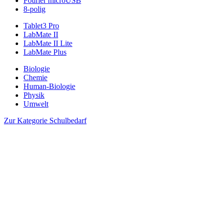
Fourier microUSB
8-polig
Tablet3 Pro
LabMate II
LabMate II Lite
LabMate Plus
Biologie
Chemie
Human-Biologie
Physik
Umwelt
Zur Kategorie Schulbedarf