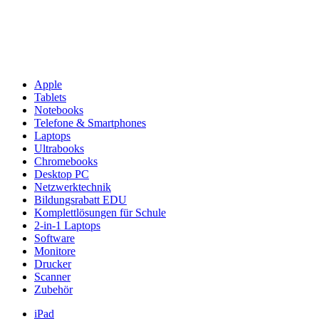
Apple
Tablets
Notebooks
Telefone & Smartphones
Laptops
Ultrabooks
Chromebooks
Desktop PC
Netzwerktechnik
Bildungsrabatt EDU
Komplettlösungen für Schule
2-in-1 Laptops
Software
Monitore
Drucker
Scanner
Zubehör
iPad