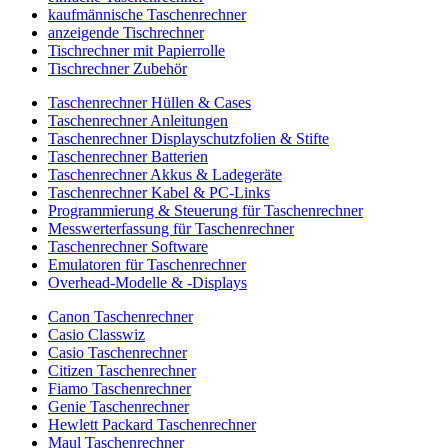
kaufmännische Taschenrechner
anzeigende Tischrechner
Tischrechner mit Papierrolle
Tischrechner Zubehör
Taschenrechner Hüllen & Cases
Taschenrechner Anleitungen
Taschenrechner Displayschutzfolien & Stifte
Taschenrechner Batterien
Taschenrechner Akkus & Ladegeräte
Taschenrechner Kabel & PC-Links
Programmierung & Steuerung für Taschenrechner
Messwerterfassung für Taschenrechner
Taschenrechner Software
Emulatoren für Taschenrechner
Overhead-Modelle & -Displays
Canon Taschenrechner
Casio Classwiz
Casio Taschenrechner
Citizen Taschenrechner
Fiamo Taschenrechner
Genie Taschenrechner
Hewlett Packard Taschenrechner
Maul Taschenrechner