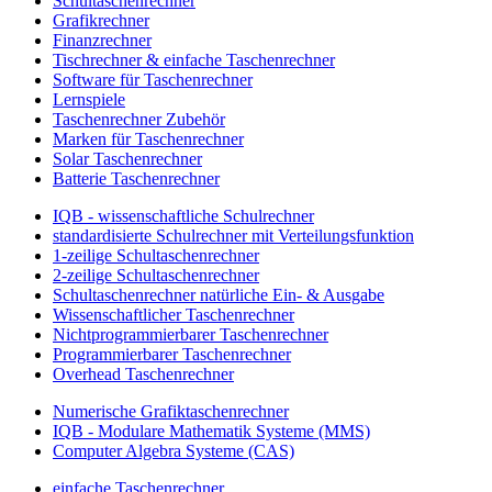
Schultaschenrechner
Grafikrechner
Finanzrechner
Tischrechner & einfache Taschenrechner
Software für Taschenrechner
Lernspiele
Taschenrechner Zubehör
Marken für Taschenrechner
Solar Taschenrechner
Batterie Taschenrechner
IQB - wissenschaftliche Schulrechner
standardisierte Schulrechner mit Verteilungsfunktion
1-zeilige Schultaschenrechner
2-zeilige Schultaschenrechner
Schultaschenrechner natürliche Ein- & Ausgabe
Wissenschaftlicher Taschenrechner
Nichtprogrammierbarer Taschenrechner
Programmierbarer Taschenrechner
Overhead Taschenrechner
Numerische Grafiktaschenrechner
IQB - Modulare Mathematik Systeme (MMS)
Computer Algebra Systeme (CAS)
einfache Taschenrechner