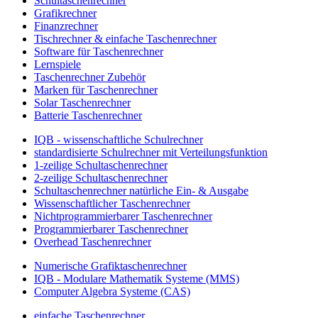
Schultaschenrechner
Grafikrechner
Finanzrechner
Tischrechner & einfache Taschenrechner
Software für Taschenrechner
Lernspiele
Taschenrechner Zubehör
Marken für Taschenrechner
Solar Taschenrechner
Batterie Taschenrechner
IQB - wissenschaftliche Schulrechner
standardisierte Schulrechner mit Verteilungsfunktion
1-zeilige Schultaschenrechner
2-zeilige Schultaschenrechner
Schultaschenrechner natürliche Ein- & Ausgabe
Wissenschaftlicher Taschenrechner
Nichtprogrammierbarer Taschenrechner
Programmierbarer Taschenrechner
Overhead Taschenrechner
Numerische Grafiktaschenrechner
IQB - Modulare Mathematik Systeme (MMS)
Computer Algebra Systeme (CAS)
einfache Taschenrechner