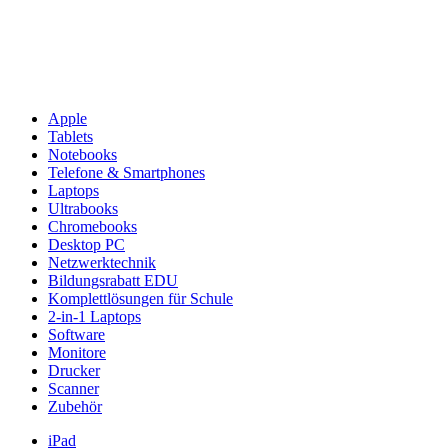
Apple
Tablets
Notebooks
Telefone & Smartphones
Laptops
Ultrabooks
Chromebooks
Desktop PC
Netzwerktechnik
Bildungsrabatt EDU
Komplettlösungen für Schule
2-in-1 Laptops
Software
Monitore
Drucker
Scanner
Zubehör
iPad