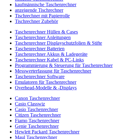
kaufmännische Taschenrechner
anzeigende Tischrechner
Tischrechner mit Papierrolle
Tischrechner Zubehör
Taschenrechner Hüllen & Cases
Taschenrechner Anleitungen
Taschenrechner Displayschutzfolien & Stifte
Taschenrechner Batterien
Taschenrechner Akkus & Ladegeräte
Taschenrechner Kabel & PC-Links
Programmierung & Steuerung für Taschenrechner
Messwerterfassung für Taschenrechner
Taschenrechner Software
Emulatoren für Taschenrechner
Overhead-Modelle & -Displays
Canon Taschenrechner
Casio Classwiz
Casio Taschenrechner
Citizen Taschenrechner
Fiamo Taschenrechner
Genie Taschenrechner
Hewlett Packard Taschenrechner
Maul Taschenrechner