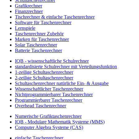
Schultaschenrechner
Grafikrechner
Finanzrechner
Tischrechner & einfache Taschenrechner
Software für Taschenrechner
Lernspiele
Taschenrechner Zubehör
Marken für Taschenrechner
Solar Taschenrechner
Batterie Taschenrechner
IQB - wissenschaftliche Schulrechner
standardisierte Schulrechner mit Verteilungsfunktion
1-zeilige Schultaschenrechner
2-zeilige Schultaschenrechner
Schultaschenrechner natürliche Ein- & Ausgabe
Wissenschaftlicher Taschenrechner
Nichtprogrammierbarer Taschenrechner
Programmierbarer Taschenrechner
Overhead Taschenrechner
Numerische Grafiktaschenrechner
IQB - Modulare Mathematik Systeme (MMS)
Computer Algebra Systeme (CAS)
einfache Taschenrechner