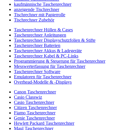
kaufmännische Taschenrechner
anzeigende Tischrechner
Tischrechner mit Papierrolle
Tischrechner Zubehör
Taschenrechner Hüllen & Cases
Taschenrechner Anleitungen
Taschenrechner Displayschutzfolien & Stifte
Taschenrechner Batterien
Taschenrechner Akkus & Ladegeräte
Taschenrechner Kabel & PC-Links
Programmierung & Steuerung für Taschenrechner
Messwerterfassung für Taschenrechner
Taschenrechner Software
Emulatoren für Taschenrechner
Overhead-Modelle & -Displays
Canon Taschenrechner
Casio Classwiz
Casio Taschenrechner
Citizen Taschenrechner
Fiamo Taschenrechner
Genie Taschenrechner
Hewlett Packard Taschenrechner
Maul Taschenrechner