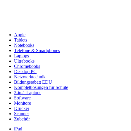
Apple
Tablets
Notebooks
Telefone & Smartphones
Laptops
Ultrabooks
Chromebooks
Desktop PC
Netzwerktechnik
Bildungsrabatt EDU
Komplettlösungen für Schule
2-in-1 Laptops
Software
Monitore
Drucker
Scanner
Zubehör
iPad